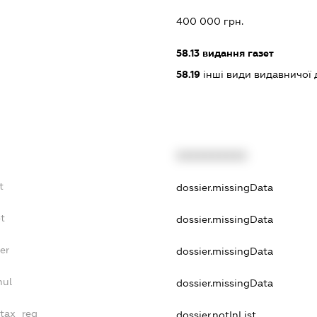
400 000 грн.
58.13
видання газет
58.19
інші види видавничої 
XXXXXXXXXX
t
dossier.missingData
t
dossier.missingData
er
dossier.missingData
nul
dossier.missingData
_tax_reg
dossier.notInList