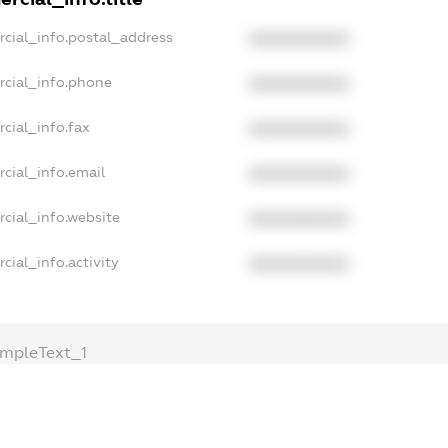
cial_info.postal_address
XXXXXXXXXX
rcial_info.phone
XXXXXXXXXX
cial_info.fax
XXXXXXXXXX
cial_info.email
XXXXXXXXXX
cial_info.website
XXXXXXXXXX
cial_info.activity
XXXXXXXXXX
mpleText_1
ampleText_2
onymousPerSearch2
ETAILS
FREEMIUM.REGISTER