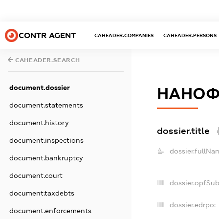
CONTR AGENT
CAHEADER.COMPANIES
CAHEADER.PERSONS
CAHEADER.SEARCH
document.dossier
НАНОФ
document.statements
document.history
dossier.title
document.inspections
dossier.fullNa
document.bankruptcy
document.court
dossier.opfSu
document.taxdebts
dossier.edrpo:
document.enforcements