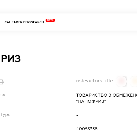
BETA
CAHEADER.PERSSEARCH
РИЗ
riskFactors.title
0
0
me:
ТОВАРИСТВО З ОБМЕЖЕН
"НАНОФРИЗ"
bType:
-
40055338