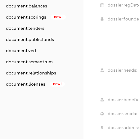
dossier.regDat
document.balances
document.scorings
new!
dossier.found
document.tenders
document.publicfunds
document.ved
document.semantrum
dossier.heads:
document.relationships
document.licenses
new!
dossier.benefic
dossier.smida:
dossier.address