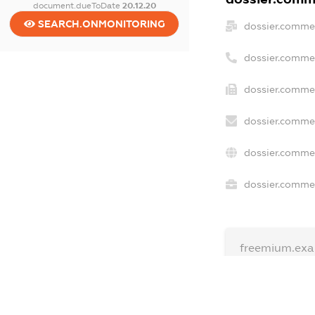
document.dueToDate
20.12.20
SEARCH.ONMONITORING
dossier.commer
dossier.comme
dossier.commer
dossier.commer
dossier.commer
dossier.commer
freemium.exa
freemium.ex
freemium.an
FREEMIUM.D