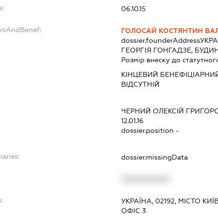
e:
06.10.15
ersAndBenef:
ГОЛОСАЙ КОСТЯНТИН ВА
dossier.founderAddress
УКРА
ГЕОРГІЯ ГОНГАДЗЕ, БУДИН
Розмір внеску до статутног
КІНЦЕВИЙ БЕНЕФІЦІАРНИЙ
ВІДСУТНІЙ
ЧЕРНИЙ ОЛЕКСІЙ ГРИГОР
12.01.16
dossier.position -
iaries:
dossier.missingData
XXXXXXXXXX
:
УКРАЇНА, 02192, МІСТО КИ
ОФІС 3