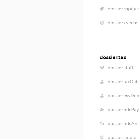
dossier.capital:
dossier.kveds:
dossier.tax
dossier.staff
dossier.taxDeb
dossier.esvDeb
dossier.ndsPay
dossier.ndsAn
dossier.single