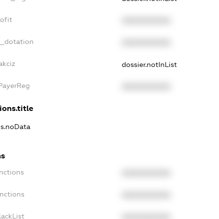
ofit
XXXXXXXXXX
t_dotation
XXXXXXXXXX
akciz
dossier.notInList
xPayerReg
XXXXXXXXXX
ions.title
ns.noData
ns
nctions
XXXXXXXXXX
nctions
XXXXXXXXXX
ackList
XXXXXXXXXX