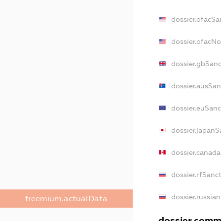
dossier.ofacSa
dossier.ofacN
dossier.gbSanc
dossier.ausSan
dossier.euSanc
dossier.japanS
dossier.canad
dossier.rfSanc
dossier.russian
freemium.actualData
dossier.comme