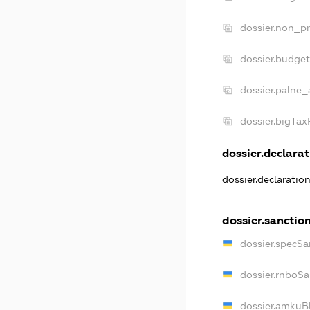
dossier.non_pr
dossier.budge
dossier.palne_
dossier.bigTa
dossier.declarat
dossier.declaratio
dossier.sanctio
dossier.specSa
dossier.rnboSa
dossier.amkuBl