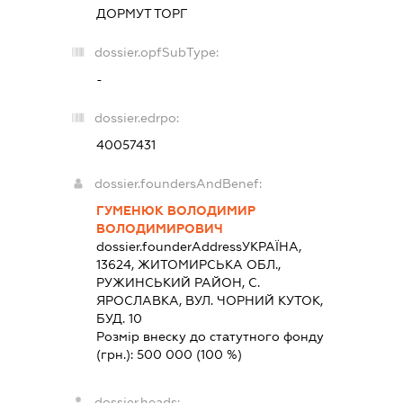
ДОРМУТ ТОРГ
dossier.opfSubType:
-
dossier.edrpo:
40057431
dossier.foundersAndBenef:
ГУМЕНЮК ВОЛОДИМИР
ВОЛОДИМИРОВИЧ
dossier.founderAddress
УКРАЇНА,
13624, ЖИТОМИРСЬКА ОБЛ.,
РУЖИНСЬКИЙ РАЙОН, С.
ЯРОСЛАВКА, ВУЛ. ЧОРНИЙ КУТОК,
БУД. 10
Розмір внеску до статутного фонду
(грн.):
500 000
(100 %)
dossier.heads: