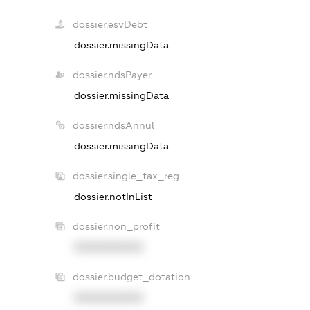
dossier.esvDebt
dossier.missingData
dossier.ndsPayer
dossier.missingData
dossier.ndsAnnul
dossier.missingData
dossier.single_tax_reg
dossier.notInList
dossier.non_profit
XXXXXXXXXX
dossier.budget_dotation
XXXXXXXXXX