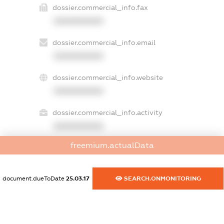
dossier.commercial_info.fax
XXXXXXXXXX
dossier.commercial_info.email
XXXXXXXXXX
dossier.commercial_info.website
XXXXXXXXXX
dossier.commercial_info.activity
XXXXXXXXXX
freemium.actualData
freemium.exampleText_1
freemium.exampleText_2
document.dueToDate
25.03.17
SEARCH.ONMONITORING
freemium.anonymousPerSearch2
FREEMIUM.DETAILS
FREEMIUM.REGISTER