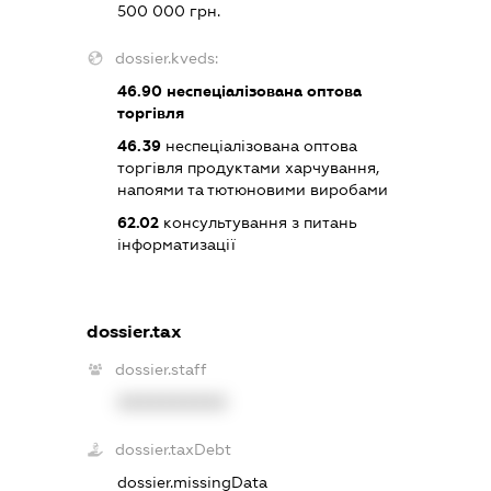
500 000 грн.
dossier.kveds:
46.90
неспеціалізована оптова
торгівля
46.39
неспеціалізована оптова
торгівля продуктами харчування,
напоями та тютюновими виробами
62.02
консультування з питань
інформатизації
dossier.tax
dossier.staff
XXXXXXXXXX
dossier.taxDebt
dossier.missingData