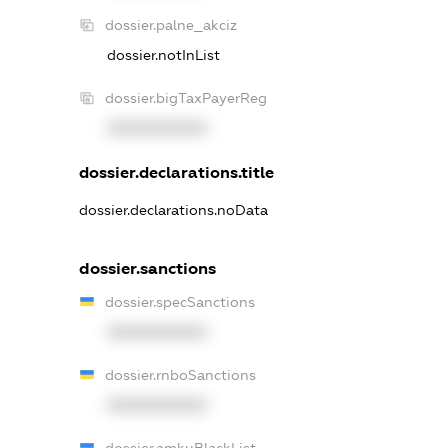
dossier.palne_akciz
dossier.notInList
dossier.bigTaxPayerReg
XXXXXXXXXX
dossier.declarations.title
dossier.declarations.noData
dossier.sanctions
dossier.specSanctions
XXXXXXXXXX
dossier.rnboSanctions
XXXXXXXXXX