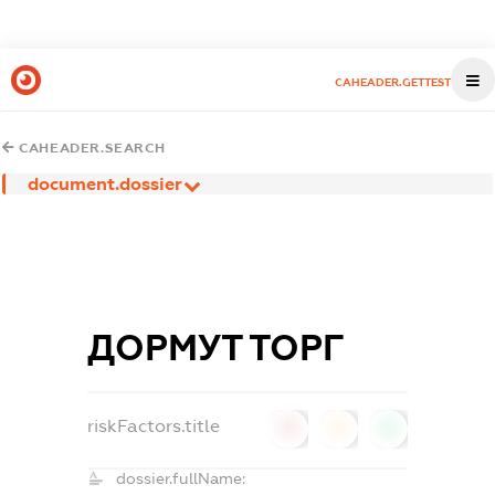
CAHEADER.GETTEST
CAHEADER.SEARCH
document.dossier
ДОРМУТ ТОРГ
riskFactors.title
0
0
0
dossier.fullName: