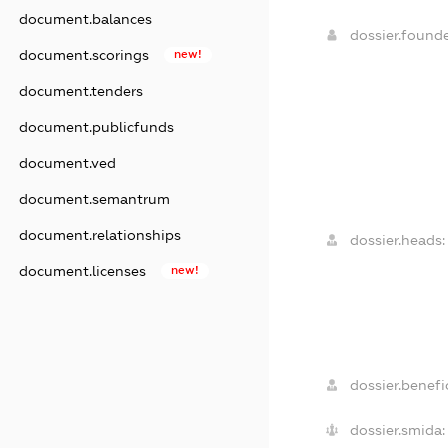
document.balances
dossier.found
document.scorings
new!
document.tenders
document.publicfunds
document.ved
document.semantrum
document.relationships
dossier.heads:
document.licenses
new!
dossier.benefic
dossier.smida: