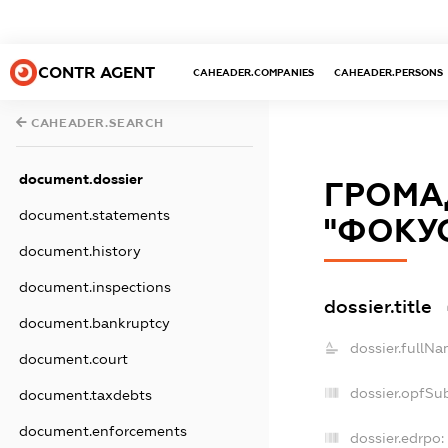
CONTR AGENT
CAHEADER.COMPANIES
CAHEADER.PERSONS
CAHEADER.SEARCH
document.dossier
ГРОМА
document.statements
"ФОКУ
document.history
document.inspections
dossier.title
document.bankruptcy
dossier.fullNa
document.court
dossier.opfSu
document.taxdebts
document.enforcements
dossier.edrpo: