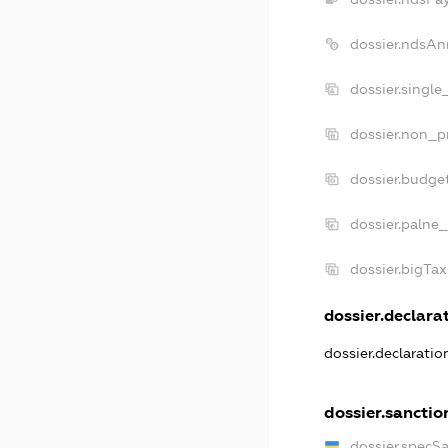
dossier.ndsAn
dossier.single
dossier.non_pr
dossier.budge
dossier.palne_
dossier.bigTa
dossier.declarat
dossier.declarati
dossier.sanctio
dossier.specS