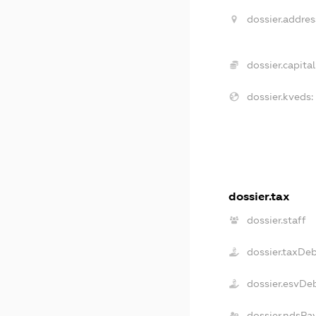
dossier.addres
dossier.capital
dossier.kveds:
dossier.tax
dossier.staff
dossier.taxDe
dossier.esvDe
dossier.ndsPa