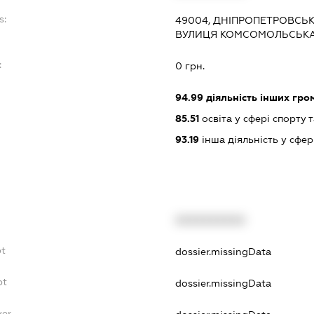
s:
49004, ДНІПРОПЕТРОВСЬКА
ВУЛИЦЯ КОМСОМОЛЬСЬКА, 
:
0 грн.
94.99
діяльність інших грома
85.51
освіта у сфері спорту 
93.19
інша діяльність у сфер
XXXXXXXXXX
bt
dossier.missingData
bt
dossier.missingData
yer