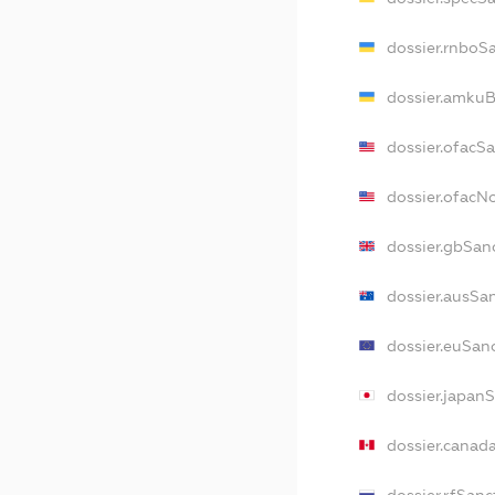
dossier.rnboS
dossier.amkuB
dossier.ofacS
dossier.ofac
dossier.gbSan
dossier.ausSa
dossier.euSan
dossier.japan
dossier.canad