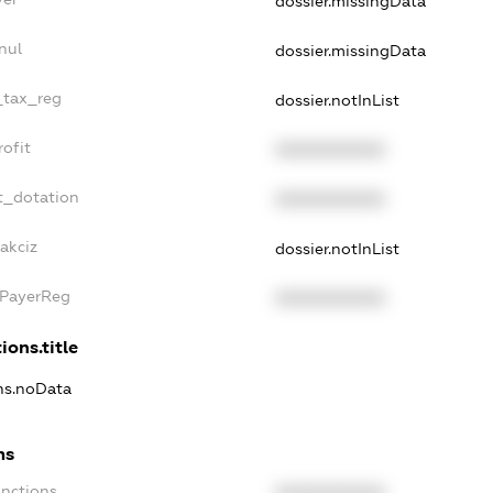
dossier.missingData
nul
dossier.missingData
_tax_reg
dossier.notInList
ofit
XXXXXXXXXX
t_dotation
XXXXXXXXXX
akciz
dossier.notInList
xPayerReg
XXXXXXXXXX
ions.title
ons.noData
ns
anctions