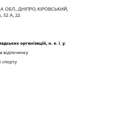
 ОБЛ., ДНІПРО, КІРОВСЬКИЙ,
52 А, 22
дських організацій, н. в. і. у.
та відпочинку
і спорту