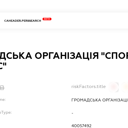
BETA
CAHEADER.PERSSEARCH
ДСЬКА ОРГАНІЗАЦІЯ "СПО
С"
riskFactors.title
0
0
me:
ГРОМАДСЬКА ОРГАНІЗАЦІ
bType:
-
40057492