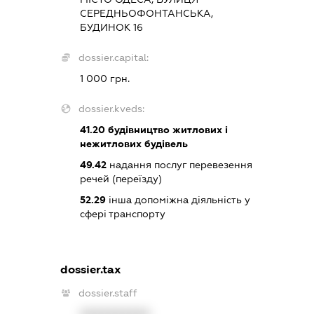
СЕРЕДНЬОФОНТАНСЬКА,
БУДИНОК 16
dossier.capital:
1 000 грн.
dossier.kveds:
41.20
будівництво житлових і
нежитлових будівель
49.42
надання послуг перевезення
речей (переїзду)
52.29
інша допоміжна діяльність у
сфері транспорту
dossier.tax
dossier.staff