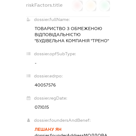
riskFactors.title
0
0
0
dossier.fullName:
ТОВАРИСТВО З ОБМЕЖЕНОЮ
ВІДПОВІДАЛЬНІСТЮ
"БУДІВЕЛЬНА КОМПАНІЯ "ТРЕНО"
dossier.opfSubType:
-
dossier.edrpo:
40057576
dossier.regDate:
07.10.15
dossier.foundersAndBenef:
ЛЕШАНУ ЯН
dossier.founderAddress
МОЛДОВА,