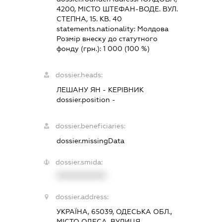
4200, МІСТО ШТЕФАН-ВОДЕ. ВУЛ.
СТЕПНА, 15. КВ. 40
statements.nationality:
Молдова
Розмір внеску до статутного
фонду (грн.):
1 000
(100 %)
dossier.heads:
ЛЕШАНУ ЯН
-
КЕРІВНИК
dossier.position -
dossier.beneficiaries:
dossier.missingData
dossier.smida:
XXXXXXXXXX
dossier.address:
УКРАЇНА, 65039, ОДЕСЬКА ОБЛ.,
МІСТО ОДЕСА, ВУЛИЦЯ