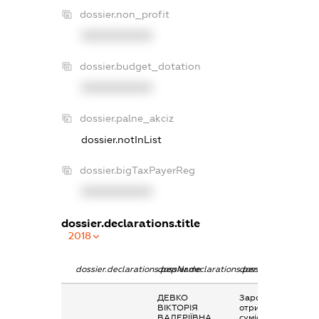
dossier.non_profit
XXXXXXXXXX
dossier.budget_dotation
XXXXXXXXXX
dossier.palne_akciz
dossier.notInList
dossier.bigTaxPayerReg
XXXXXXXXXX
dossier.declarations.title
2018
dossier.declarations.pepName
dossier.declarations.personName
dossier.declaration
ДЕВКО
Заробітна плата
ВІКТОРІЯ
отримана за
ВАЛЕРІЇВНА
сумісництвом