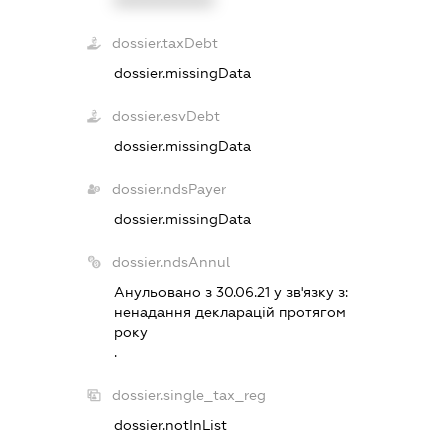
XXXXXXXXXX
dossier.taxDebt
dossier.missingData
dossier.esvDebt
dossier.missingData
dossier.ndsPayer
dossier.missingData
dossier.ndsAnnul
Анульовано з 30.06.21 у зв'язку з:
ненадання декларацiй протягом
року
.
dossier.single_tax_reg
dossier.notInList