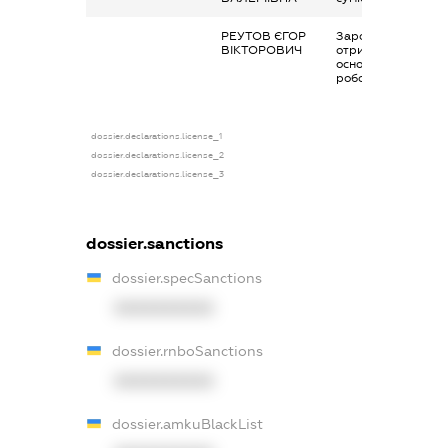
РЕУТОВ ЄГОР
Заробітна плата
ВІКТОРОВИЧ
отримана за
основним місцем
роботи
dossier.declarations.license_1
dossier.declarations.license_2
dossier.declarations.license_3
dossier.sanctions
dossier.specSanctions
XXXXXXXXXX
dossier.rnboSanctions
XXXXXXXXXX
dossier.amkuBlackList