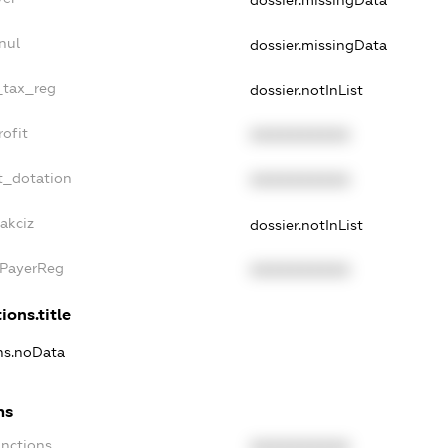
dossier.missingData
nul
dossier.missingData
_tax_reg
dossier.notInList
ofit
XXXXXXXXXX
t_dotation
XXXXXXXXXX
akciz
dossier.notInList
xPayerReg
XXXXXXXXXX
ions.title
ons.noData
ns
anctions
XXXXXXXXXX