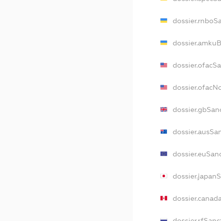
dossier.rnboS
dossier.amkuB
dossier.ofacS
dossier.ofac
dossier.gbSan
dossier.ausSa
dossier.euSan
dossier.japan
dossier.canad
dossier.rfSanc