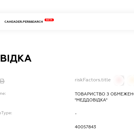
BETA
CAHEADER.PERSSEARCH
ВІДКА
riskFactors.title
0
0
me:
ТОВАРИСТВО З ОБМЕЖЕН
"МЕДДОВІДКА"
bType:
-
40057843