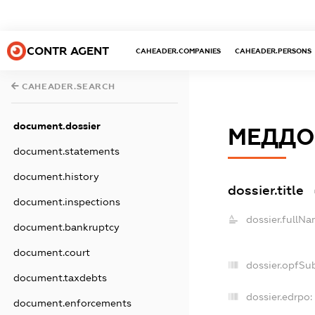
CONTR AGENT
CAHEADER.COMPANIES
CAHEADER.PERSONS
CAHEADER.SEARCH
document.dossier
МЕДДО
document.statements
document.history
dossier.title
document.inspections
dossier.fullNa
document.bankruptcy
document.court
dossier.opfSu
document.taxdebts
dossier.edrpo:
document.enforcements