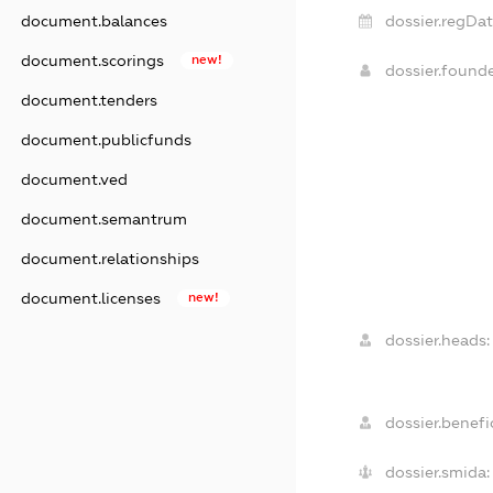
dossier.regDat
document.balances
document.scorings
new!
dossier.found
document.tenders
document.publicfunds
document.ved
document.semantrum
document.relationships
document.licenses
new!
dossier.heads:
dossier.benefic
dossier.smida: