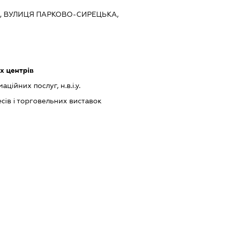
ИЇВ, ВУЛИЦЯ ПАРКОВО-СИРЕЦЬКА,
х центрів
ійних послуг, н.в.і.у.
сів і торговельних виставок