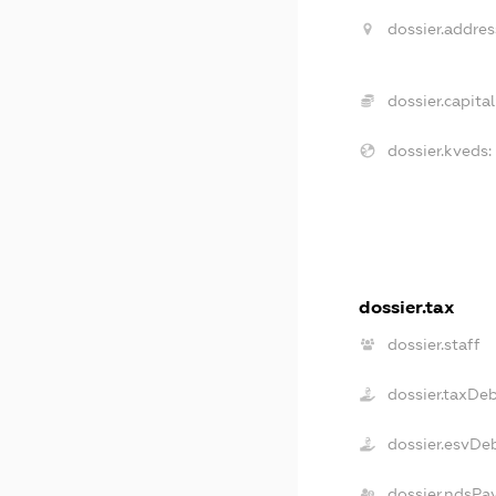
dossier.addres
dossier.capital
dossier.kveds:
dossier.tax
dossier.staff
dossier.taxDe
dossier.esvDe
dossier.ndsPa