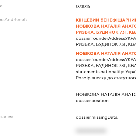
e:
07.10.15
ersAndBenef:
КІНЦЕВИЙ БЕНЕФІЦІАРНИЙ
НОВІКОВА НАТАЛІЯ АНАТОЛ
РИЗЬКА, БУДИНОК 73Г, КВ
dossier.founderAddress
УКРА
РИЗЬКА, БУДИНОК 73Г, КВ
НОВІКОВА НАТАЛІЯ АНАТ
dossier.founderAddress
УКРА
РИЗЬКА, БУДИНОК 73Г, КВ
statements.nationality:
Укра
Розмір внеску до статутног
НОВІКОВА НАТАЛІЯ АНАТО
dossier.position -
iaries:
dossier.missingData
XXXXXXXXXX