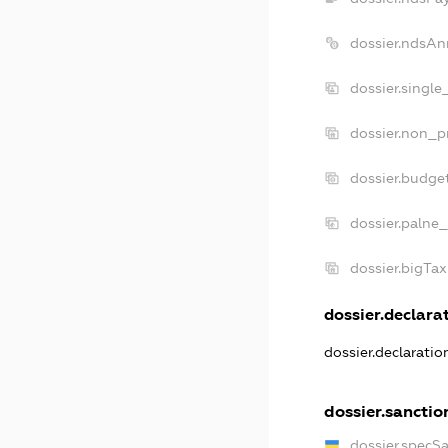
dossier.ndsAn
dossier.single
dossier.non_pr
dossier.budge
dossier.palne_
dossier.bigTa
dossier.declarat
dossier.declarati
dossier.sanctio
dossier.specS