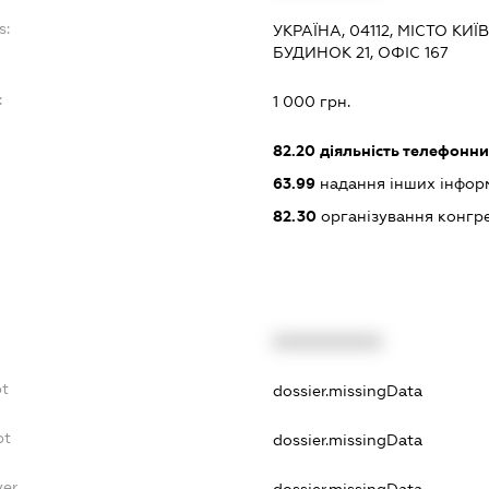
s:
УКРАЇНА, 04112, МІСТО К
БУДИНОК 21, ОФІС 167
:
1 000 грн.
82.20
діяльність телефонни
63.99
надання інших інформац
82.30
організування конгре
XXXXXXXXXX
bt
dossier.missingData
bt
dossier.missingData
yer