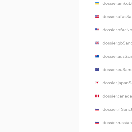
dossier.amkuB
dossier.ofacSa
dossier.ofacN
dossier.gbSan
dossier.ausSa
dossier.euSan
dossier.japan
dossier.canad
dossier.rfSanc
dossier.russia