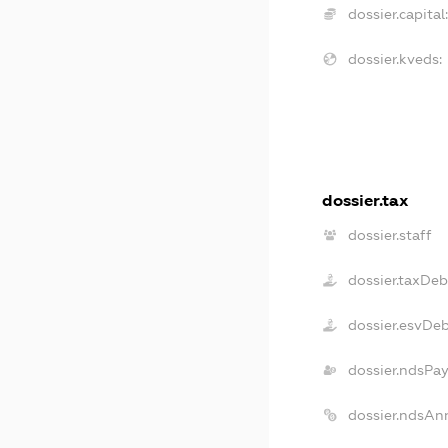
dossier.capital
dossier.kveds:
dossier.tax
dossier.staff
dossier.taxDeb
dossier.esvDe
dossier.ndsPa
dossier.ndsAn