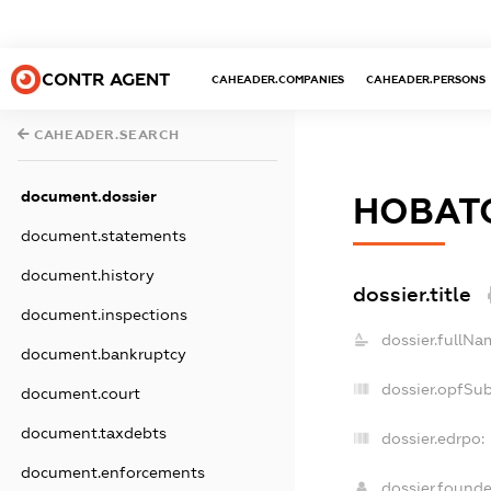
CONTR AGENT
CAHEADER.COMPANIES
CAHEADER.PERSONS
CAHEADER.SEARCH
document.dossier
НОВАТО
document.statements
document.history
dossier.title
document.inspections
dossier.fullNa
document.bankruptcy
dossier.opfSu
document.court
document.taxdebts
dossier.edrpo:
document.enforcements
dossier.found