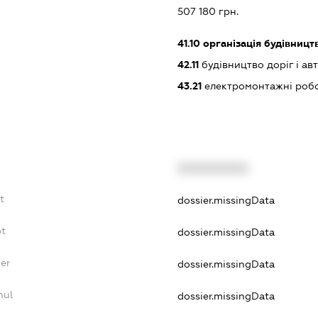
:
507 180 грн.
41.10
організація будівницт
42.11
будівництво доріг і ав
43.21
електромонтажні роб
XXXXXXXXXX
t
dossier.missingData
bt
dossier.missingData
yer
dossier.missingData
nul
dossier.missingData