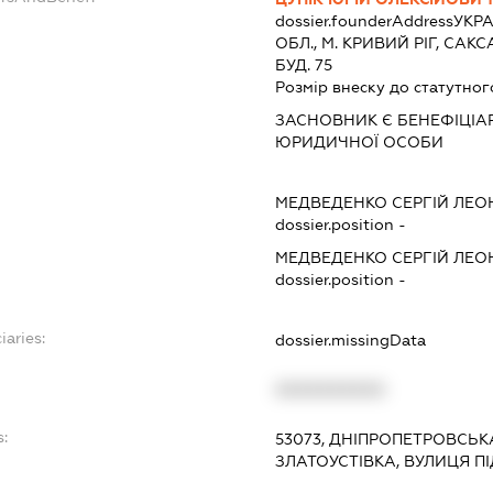
dossier.founderAddress
УКРА
ОБЛ., М. КРИВИЙ РІГ, САК
БУД. 75
Розмір внеску до статутног
ЗАСНОВНИК Є БЕНЕФІЦІ
ЮРИДИЧНОЇ ОСОБИ
МЕДВЕДЕНКО СЕРГІЙ ЛЕО
dossier.position -
МЕДВЕДЕНКО СЕРГІЙ ЛЕО
dossier.position -
iaries:
dossier.missingData
XXXXXXXXXX
s:
53073, ДНІПРОПЕТРОВСЬКА
ЗЛАТОУСТІВКА, ВУЛИЦЯ ПІ