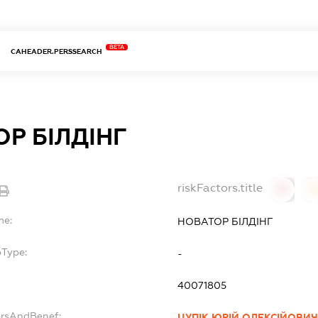
BETA
CAHEADER.PERSSEARCH
Р БІЛДІНГ
riskFactors.title
0
0
me:
НОВАТОР БІЛДІНГ
bType:
-
40071805
ersAndBenef:
ЦУПІК ЮРІЙ ОЛЕКСІЙОВИЧ