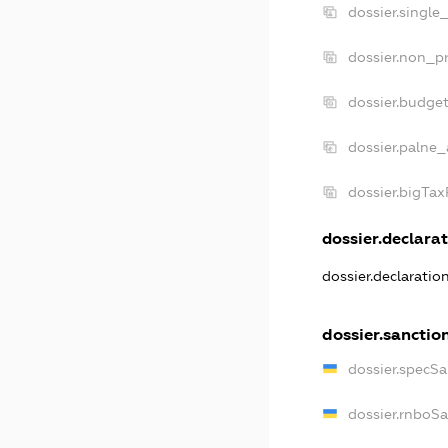
dossier.single
dossier.non_pr
dossier.budge
dossier.palne_
dossier.bigTa
dossier.declarat
dossier.declarati
dossier.sanctio
dossier.specS
dossier.rnboS