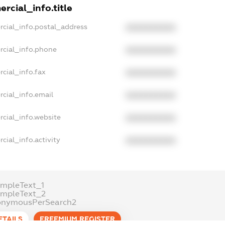
rcial_info.title
rcial_info.postal_address
XXXXXXXXXX
rcial_info.phone
XXXXXXXXXX
cial_info.fax
XXXXXXXXXX
cial_info.email
XXXXXXXXXX
rcial_info.website
XXXXXXXXXX
cial_info.activity
XXXXXXXXXX
ampleText_1
ampleText_2
onymousPerSearch2
ETAILS
FREEMIUM.REGISTER