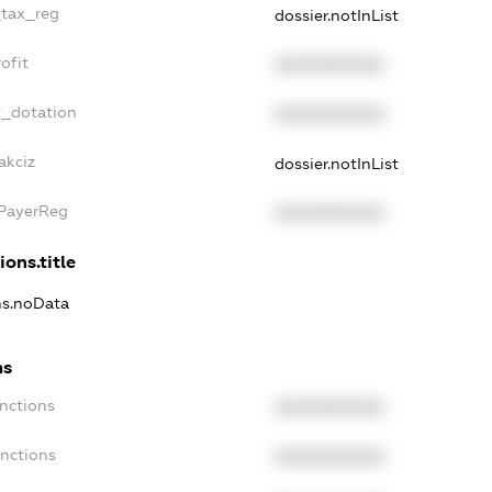
_tax_reg
dossier.notInList
ofit
XXXXXXXXXX
t_dotation
XXXXXXXXXX
akciz
dossier.notInList
xPayerReg
XXXXXXXXXX
ions.title
ons.noData
ns
anctions
XXXXXXXXXX
anctions
XXXXXXXXXX