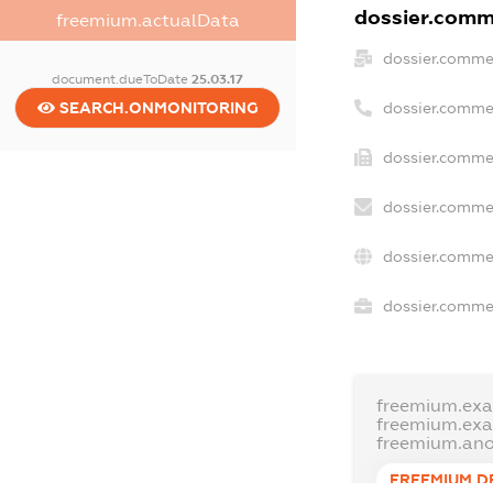
dossier.comme
freemium.actualData
dossier.comme
document.dueToDate
25.03.17
SEARCH.ONMONITORING
dossier.comme
dossier.commer
dossier.commer
dossier.comme
dossier.commer
freemium.ex
freemium.ex
freemium.an
FREEMIUM.D