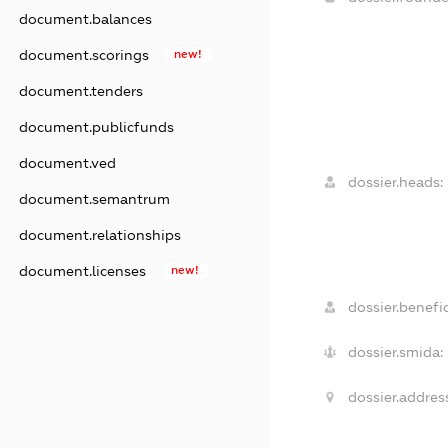
document.balances
document.scorings
new!
document.tenders
document.publicfunds
document.ved
dossier.heads:
document.semantrum
document.relationships
document.licenses
new!
dossier.benefic
dossier.smida:
dossier.addres