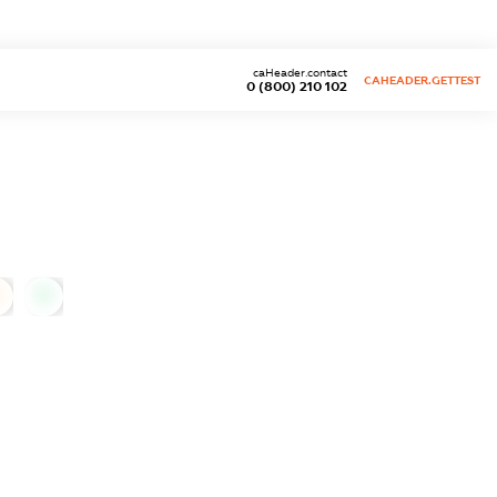
caHeader.contact
CAHEADER.GETTEST
0 (800) 210 102
0