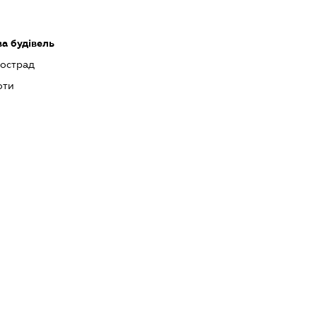
ва будівель
тострад
оти