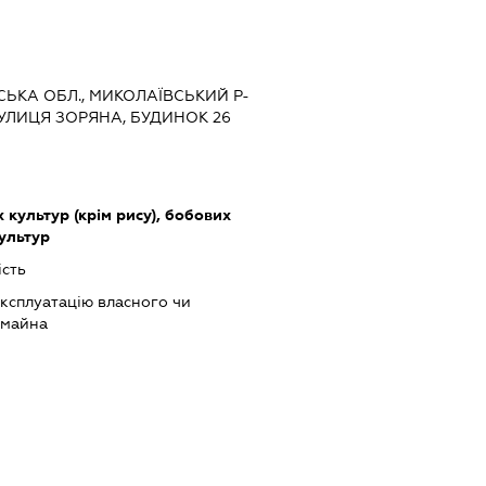
ВСЬКА ОБЛ., МИКОЛАЇВСЬКИЙ Р-
ВУЛИЦЯ ЗОРЯНА, БУДИНОК 26
культур (крім рису), бобових
культур
ість
ксплуатацію власного чи
 майна