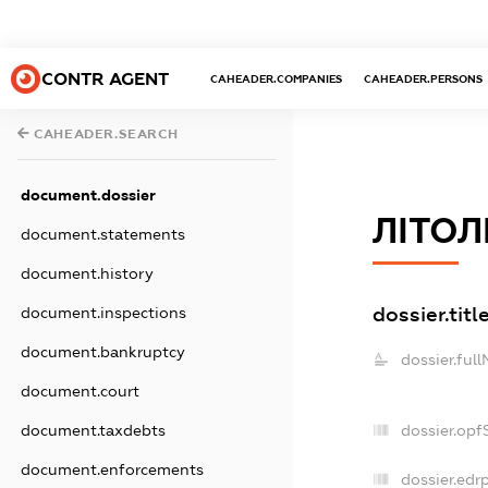
CONTR AGENT
CAHEADER.COMPANIES
CAHEADER.PERSONS
CAHEADER.SEARCH
document.dossier
ЛІТОЛ
document.statements
document.history
dossier.titl
document.inspections
document.bankruptcy
dossier.ful
document.court
dossier.opf
document.taxdebts
document.enforcements
dossier.edr