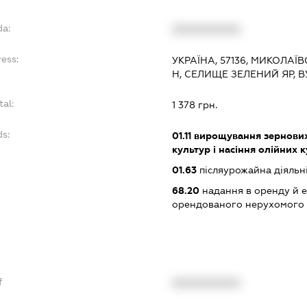
da:
XXXXXXXXXX
ess:
УКРАЇНА, 57136, МИКОЛАЇ
Н, СЕЛИЩЕ ЗЕЛЕНИЙ ЯР, 
tal:
1 378 грн.
ds:
01.11
вирощування зернових 
культур і насіння олійних 
01.63
післяурожайна діяльн
68.20
надання в оренду й е
орендованого нерухомого
f
XXXXXXXXXX