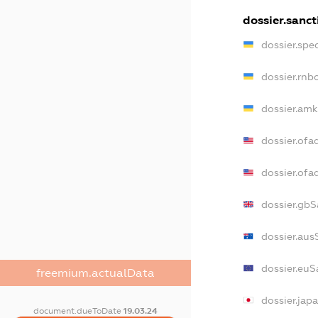
dossier.sanct
dossier.spe
dossier.rnb
dossier.amk
dossier.ofa
dossier.of
dossier.gbS
dossier.aus
dossier.euS
freemium.actualData
dossier.jap
document.dueToDate
19.03.24