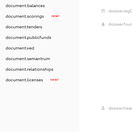
document.balances
dossier.reg
document.scorings
new!
dossier.fo
document.tenders
document.publicfunds
document.ved
document.semantrum
document.relationships
document.licenses
new!
dossier.hea