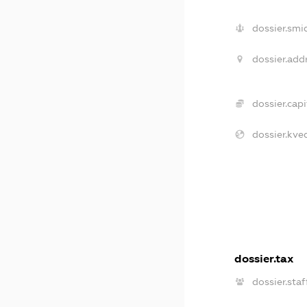
dossier.smi
dossier.addr
dossier.capi
dossier.kve
dossier.tax
dossier.staf