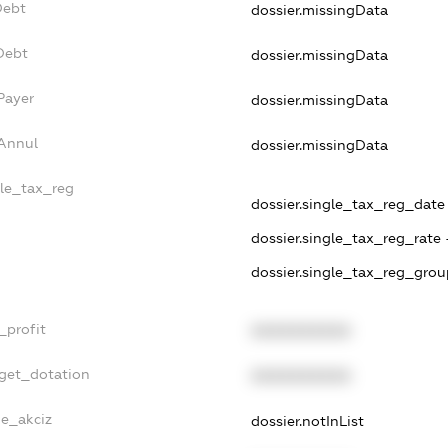
Debt
dossier.missingData
Debt
dossier.missingData
Payer
dossier.missingData
sAnnul
dossier.missingData
gle_tax_reg
dossier.single_tax_reg_date -
dossier.single_tax_reg_rate 
dossier.single_tax_reg_grou
_profit
XXXXXXXXXX
dget_dotation
XXXXXXXXXX
ne_akciz
dossier.notInList