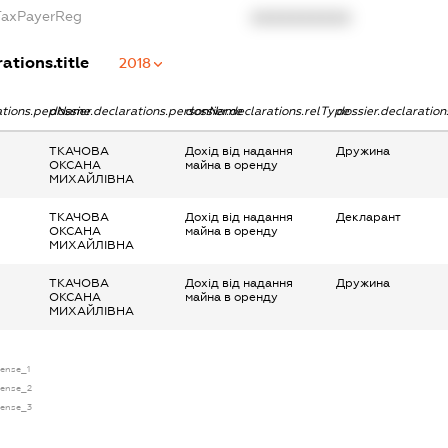
gTaxPayerReg
XXXXXXXXXX
ations.title
2018
rations.pepName
dossier.declarations.personName
dossier.declarations.relType
dossier.declaratio
ТКАЧОВА
Дохід від надання
Дружина
ОКСАНА
майна в оренду
МИХАЙЛІВНА
ТКАЧОВА
Дохід від надання
Декларант
ОКСАНА
майна в оренду
МИХАЙЛІВНА
ТКАЧОВА
Дохід від надання
Дружина
ОКСАНА
майна в оренду
МИХАЙЛІВНА
cense_1
icense_2
icense_3