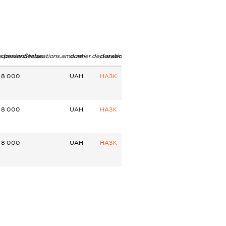
ns.personStatus
dossier.declarations.amount
dossier.declarations.currency
dossier.declarations.source
8 000
UAH
НАЗК
8 000
UAH
НАЗК
8 000
UAH
НАЗК