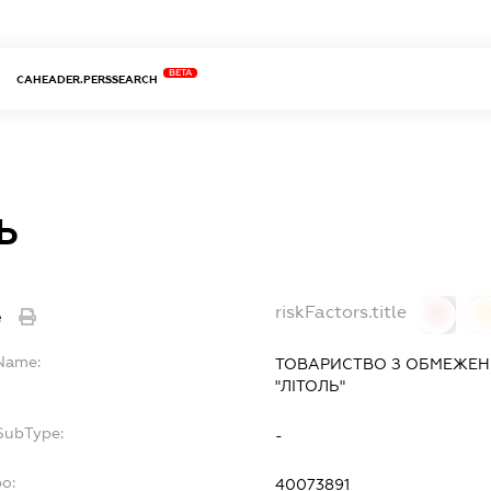
BETA
CAHEADER.PERSSEARCH
Ь
riskFactors.title
e
0
lName:
ТОВАРИСТВО З ОБМЕЖЕН
"ЛІТОЛЬ"
SubType:
-
po:
40073891