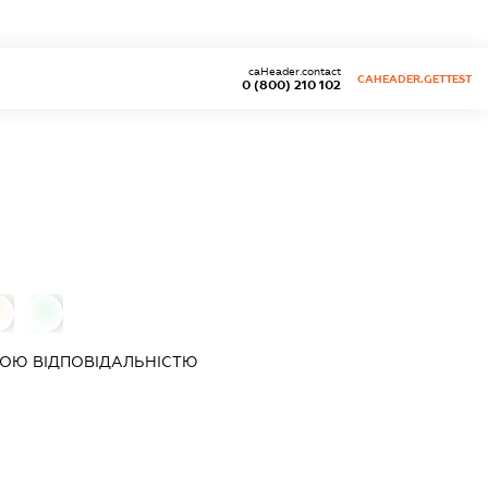
caHeader.contact
CAHEADER.GETTEST
0 (800) 210 102
0
0
ОЮ ВІДПОВІДАЛЬНІСТЮ