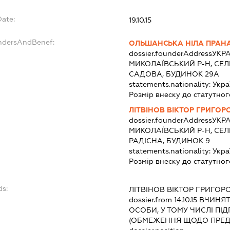
Date:
19.10.15
undersAndBenef:
ОЛЬШАНСЬКА НІЛА ПРАН
dossier.founderAddress
УКРА
МИКОЛАЇВСЬКИЙ Р-Н, СЕЛ
САДОВА, БУДИНОК 29А
statements.nationality:
Укра
Розмір внеску до статутног
ЛІТВІНОВ ВІКТОР ГРИГОР
dossier.founderAddress
УКРА
МИКОЛАЇВСЬКИЙ Р-Н, СЕЛ
РАДІСНА, БУДИНОК 9
statements.nationality:
Укра
Розмір внеску до статутног
ds:
ЛІТВІНОВ ВІКТОР ГРИГОР
dossier.from 14.10.15
ВЧИНЯТИ
ОСОБИ, У ТОМУ ЧИСЛІ П
(ОБМЕЖЕННЯ ЩОДО ПРЕД