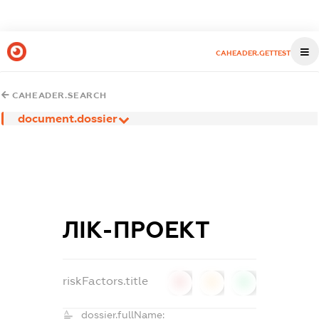
CAHEADER.GETTEST
CAHEADER.SEARCH
document.dossier
ЛІК-ПРОЕКТ
riskFactors.title
0
0
0
dossier.fullName: