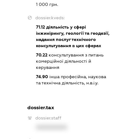
1 000 грн.
dossier.kveds:
71.12
діяльність у сфері
інжинірингу, геології та геодезії,
надання послуг технічного
консультування в цих сферах
70.22
консультування з питань
комерційної діяльності й
керування
74.90
інша професійна, наукова
та технічна діяльність, н.в.і.у.
dossier.tax
dossier.staff
XXXXXXXXXX