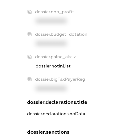
dossier.non_profit
XXXXXXXXXX
dossier.budget_dotation
XXXXXXXXXX
dossier.palne_akciz
dossier.notInList
dossier.bigTaxPayerReg
XXXXXXXXXX
dossier.declarations.title
dossier.declarations.noData
dossier.sanctions