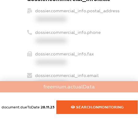
dossier.commercial_info.postal_address
XXXXXXXXXX
dossier.commercial_info.phone
XXXXXXXXXX
dossier.commercial_info.fax
XXXXXXXXXX
dossier.commercial_info.email
XXXXXXXXXX
freemium.actualData
dossier.commercial_info.website
XXXXXXXXXX
document.dueToDate
28.11.23
SEARCH.ONMONITORING
dossier.commercial_info.activity
XXXXXXXXXX