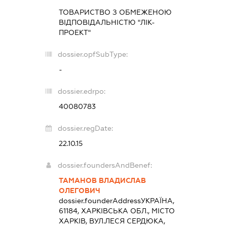
ТОВАРИСТВО З ОБМЕЖЕНОЮ
ВІДПОВІДАЛЬНІСТЮ "ЛІК-
ПРОЕКТ"
dossier.opfSubType:
-
dossier.edrpo:
40080783
dossier.regDate:
22.10.15
dossier.foundersAndBenef:
ТАМАНОВ ВЛАДИСЛАВ
ОЛЕГОВИЧ
dossier.founderAddress
УКРАЇНА,
61184, ХАРКІВСЬКА ОБЛ., МІСТО
ХАРКІВ, ВУЛ.ЛЕСЯ СЕРДЮКА,