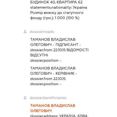
БУДИНОК 40, КВАРТИРА 62
statements.nationality:
Україна
Розмір внеску до статутного
фонду (грн.):
1 000
(100 %)
dossier.heads:
ТАМАНОВ ВЛАДИСЛАВ
ОЛЕГОВИЧ
-
ПІДПИСАНТ
-
dossier.from 22.10.15
ВІДОМОСТІ
ВІДСУТНІ
dossier.position -
ТАМАНОВ ВЛАДИСЛАВ
ОЛЕГОВИЧ
-
КЕРІВНИК
-
dossier.from 22.10.15
dossier.position -
dossier.beneficiaries:
ТАМАНОВ ВЛАДИСЛАВ
ОЛЕГОВИЧ
dossier.address:
УКРАЇНА, 61184,