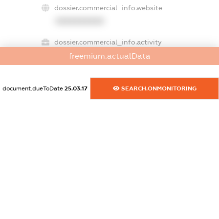
dossier.commercial_info.website
XXXXXXXXXX
dossier.commercial_info.activity
XXXXXXXXXX
freemium.actualData
document.dueToDate
25.03.17
SEARCH.ONMONITORING
freemium.exampleText_1
freemium.exampleText_2
freemium.anonymousPerSearch2
FREEMIUM.DETAILS
FREEMIUM.REGISTER