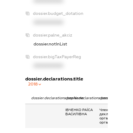
XXXXXXXXXX
dossier.budget_dotation
XXXXXXXXXX
dossier.palne_akciz
dossier.notInList
dossier.bigTaxPayerReg
XXXXXXXXXX
dossier.declarations.title
2018
dossier.declarations.pepName
dossier.declarations.personName
dossier.declaration
ІВЧЕНКО РАЇСА
Членство суб’єкта
ВАСИЛІВНА
декларування в
організаціях та їх
органах