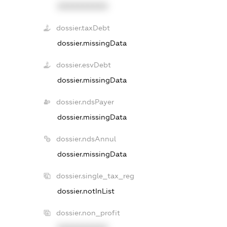
XXXXXXXXXX
dossier.taxDebt
dossier.missingData
dossier.esvDebt
dossier.missingData
dossier.ndsPayer
dossier.missingData
dossier.ndsAnnul
dossier.missingData
dossier.single_tax_reg
dossier.notInList
dossier.non_profit