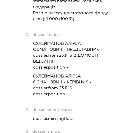
statements.nationality:
Російська
Федерація
Розмір внеску до статутного фонду
(грн.):
1 000
(100 %)
dossier.heads:
СУЛЕЙМАНОВ АЛІРЗА
ОСМАНОВИЧ
-
ПРЕДСТАВНИК
-
dossier.from 23.11.16
ВІДОМОСТІ
ВІДСУТНІ
dossier.position -
СУЛЕЙМАНОВ АЛІРЗА
ОСМАНОВИЧ
-
КЕРІВНИК
-
dossier.from 23.11.16
dossier.position -
dossier.beneficiaries:
dossier.missingData
dossier.smida: