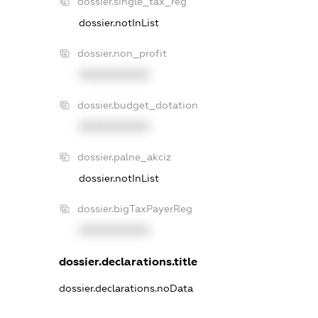
dossier.single_tax_reg
dossier.notInList
dossier.non_profit
XXXXXXXXXX
dossier.budget_dotation
XXXXXXXXXX
dossier.palne_akciz
dossier.notInList
dossier.bigTaxPayerReg
XXXXXXXXXX
dossier.declarations.title
dossier.declarations.noData