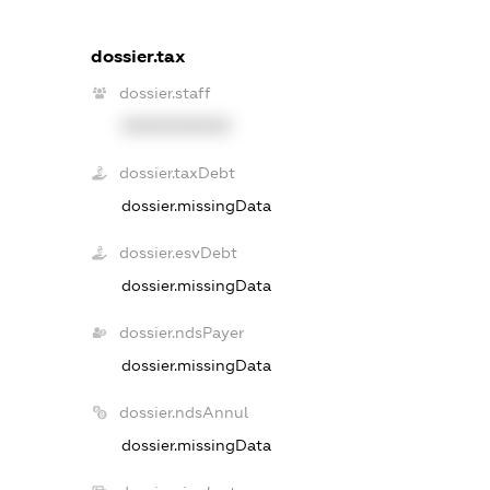
dossier.tax
dossier.staff
XXXXXXXXXX
dossier.taxDebt
dossier.missingData
dossier.esvDebt
dossier.missingData
dossier.ndsPayer
dossier.missingData
dossier.ndsAnnul
dossier.missingData