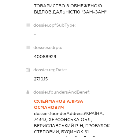
ТОВАРИСТВО З ОБМЕЖЕНОЮ
ВІДПОВІДАЛЬНІСТЮ "ЗАМ-ЗАМ"
dossier.opfSubType:
-
dossier.edrpo:
40088929
dossier.regDate:
27.10.15
dossier.foundersAndBenef:
СУЛЕЙМАНОВ АЛІРЗА
ОСМАНОВИЧ
dossier.founderAddress
УКРАЇНА,
74343, ХЕРСОНСЬКА ОБЛ.,
БЕРИСЛАВСЬКИЙ Р-Н, ПРОВУЛОК
СТЕПОВИЙ, БУДИНОК 61