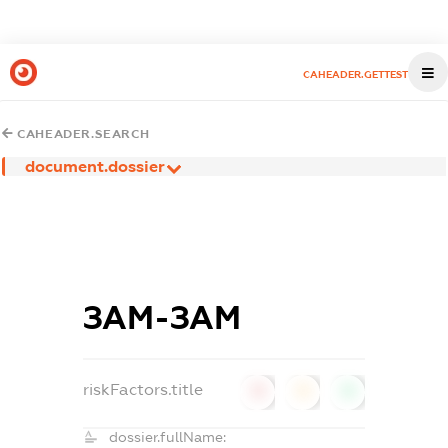
CAHEADER.GETTEST
CAHEADER.SEARCH
document.dossier
ЗАМ-ЗАМ
riskFactors.title
0
0
0
dossier.fullName: