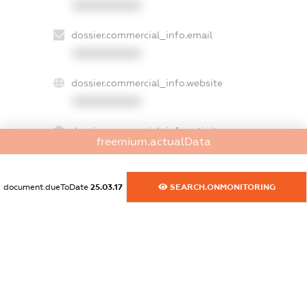
XXXXXXXXXX
dossier.commercial_info.email
XXXXXXXXXX
dossier.commercial_info.website
XXXXXXXXXX
dossier.commercial_info.activity
freemium.actualData
XXXXXXXXXX
document.dueToDate
25.03.17
SEARCH.ONMONITORING
freemium.exampleText_1
freemium.exampleText_2
freemium.anonymousPerSearch2
FREEMIUM.DETAILS
FREEMIUM.REGISTER