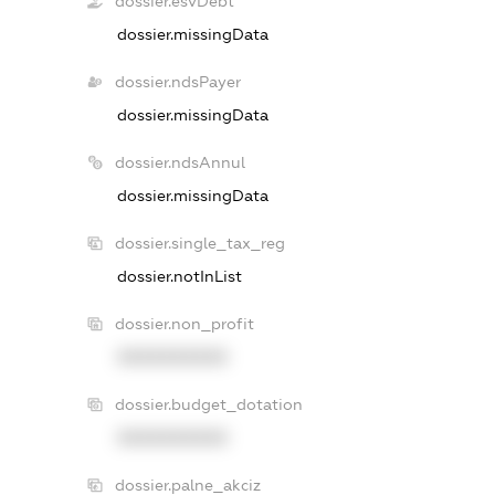
dossier.esvDebt
dossier.missingData
dossier.ndsPayer
dossier.missingData
dossier.ndsAnnul
dossier.missingData
dossier.single_tax_reg
dossier.notInList
dossier.non_profit
XXXXXXXXXX
dossier.budget_dotation
XXXXXXXXXX
dossier.palne_akciz