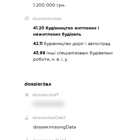
1 200 000 грн.
dossier.kveds:
41.20
будівництво житлових і
нежитлових будівель
42.11
будівництво доріг і автострад
43.99
інші спеціалізовані будівельні
роботи, н. в. і. у.
dossier.tax
dossier.staff
XXXXXXXXXX
dossier.taxDebt
dossier.missingData