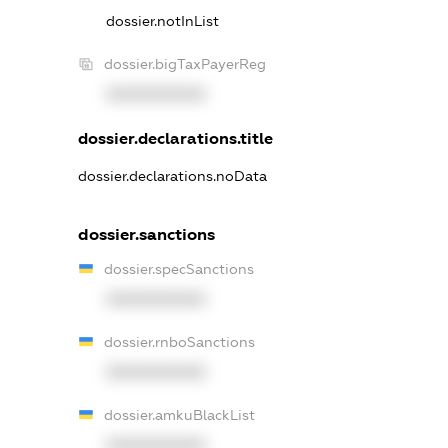
dossier.notInList
dossier.bigTaxPayerReg
XXXXXXXXXX
dossier.declarations.title
dossier.declarations.noData
dossier.sanctions
dossier.specSanctions
XXXXXXXXXX
dossier.rnboSanctions
XXXXXXXXXX
dossier.amkuBlackList
XXXXXXXXXX