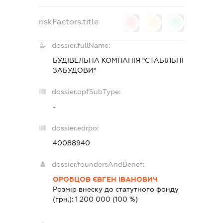
riskFactors.title
0
0
0
dossier.fullName:
БУДІВЕЛЬНА КОМПАНІЯ "СТАБІЛЬНІ
ЗАБУДОВИ"
dossier.opfSubType:
-
dossier.edrpo:
40088940
dossier.foundersAndBenef:
ОРОБЦОВ ЄВГЕН ІВАНОВИЧ
Розмір внеску до статутного фонду
(грн.):
1 200 000
(100 %)