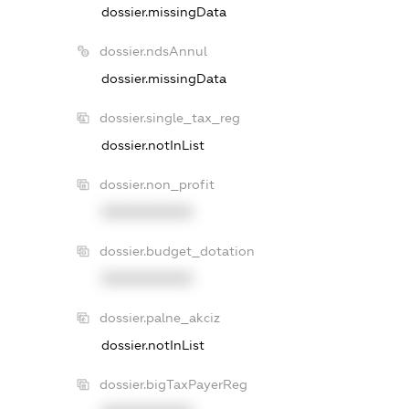
dossier.missingData
dossier.ndsAnnul
dossier.missingData
dossier.single_tax_reg
dossier.notInList
dossier.non_profit
XXXXXXXXXX
dossier.budget_dotation
XXXXXXXXXX
dossier.palne_akciz
dossier.notInList
dossier.bigTaxPayerReg