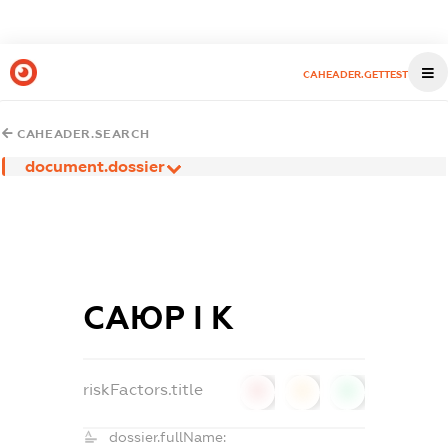
CAHEADER.GETTEST
CAHEADER.SEARCH
document.dossier
САЮР І К
riskFactors.title
0
0
0
dossier.fullName: