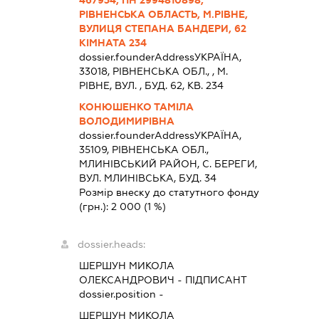
РІВНЕНСЬКА ОБЛАСТЬ, М.РІВНЕ,
ВУЛИЦЯ СТЕПАНА БАНДЕРИ, 62
КІМНАТА 234
dossier.founderAddress
УКРАЇНА,
33018, РIВНЕНСЬКА ОБЛ., , М.
РІВНЕ, ВУЛ. , БУД. 62, КВ. 234
КОНЮШЕНКО ТАМІЛА
ВОЛОДИМИРІВНА
dossier.founderAddress
УКРАЇНА,
35109, РIВНЕНСЬКА ОБЛ.,
МЛИНIВСЬКИЙ РАЙОН, С. БЕРЕГИ,
ВУЛ. МЛИНІВСЬКА, БУД. 34
Розмір внеску до статутного фонду
(грн.):
2 000
(1 %)
dossier.heads:
ШЕРШУН МИКОЛА
ОЛЕКСАНДРОВИЧ
-
ПІДПИСАНТ
dossier.position -
ШЕРШУН МИКОЛА