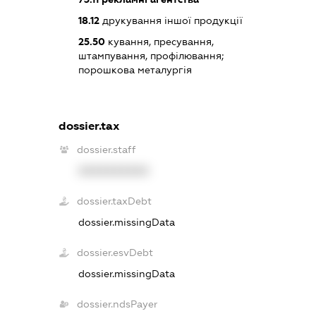
18.12
друкування іншої продукції
25.50
кування, пресування,
штампування, профілювання;
порошкова металургія
dossier.tax
dossier.staff
XXXXXXXXXX
dossier.taxDebt
dossier.missingData
dossier.esvDebt
dossier.missingData
dossier.ndsPayer