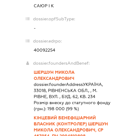
САЮР І К
dossier.opfSubType:
-
dossier.edrpo:
40092254
dossier.foundersAndBenef:
ШЕРШУН МИКОЛА
ОЛЕКСАНДРОВИЧ
dossier.founderAddress
УКРАЇНА,
33018, РIВНЕНСЬКА ОБЛ., , М.
РІВНЕ, ВУЛ. , БУД. 62, КВ. 234
Розмір внеску до статутного фонду
(грн.):
198 000
(99 %)
КІНЦЕВИЙ БЕНЕФІЦІАРНИЙ
ВЛАСНИК (КОНТРОЛЕР) ШЕРШУН
МИКОЛА ОЛЕКСАНДРОВИЧ, СР
467954, ПН 2994810898,