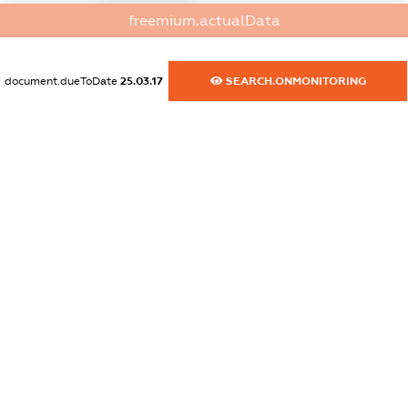
freemium.actualData
dossier.commercial_info.website
XXXXXXXXXX
document.dueToDate
25.03.17
SEARCH.ONMONITORING
dossier.commercial_info.activity
XXXXXXXXXX
freemium.exampleText_1
freemium.exampleText_2
freemium.anonymousPerSearch2
FREEMIUM.DETAILS
FREEMIUM.REGISTER