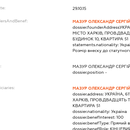
te:
29.10.15
dersAndBenef:
МАЗУР ОЛЕКСАНДР СЕРГІ
dossier.founderAddress
УКРА
МІСТО ХАРКІВ, ПРОВ.ДВА
БУДИНОК 10, КВАРТИРА 51
statements.nationality:
Укра
Розмір внеску до статутног
:
МАЗУР ОЛЕКСАНДР СЕРГІ
dossier.position -
ciaries:
МАЗУР ОЛЕКСАНДР СЕРГІ
dossier.address:
УКРАЇНА, 61
ХАРКІВ, ПРОВ.ДВАДЦЯТЬ 
КВАРТИРА 51
dossier.nationality:
Україна
dossier.benefInterest:
100
dossier.benefType:
Прямий в
dossier.benefRole:
КІНЦЕВИ