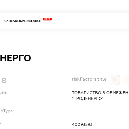
BETA
CAHEADER.PERSSEARCH
НЕРГО
riskFactors.title
0
ame:
ТОВАРИСТВО З ОБМЕЖЕН
"ПРОДЕНЕРГО"
ubType:
-
:
40093593