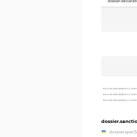
dossier.declara
dossier.declarations.lice
dossier.declarations.lice
dossier.declarations.lice
dossier.sancti
dossier.spec