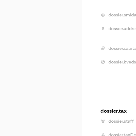
dossier.smida
dossier.addre
dossier.capita
dossier.kveds
dossier.tax
dossier.staff
dossier.taxD