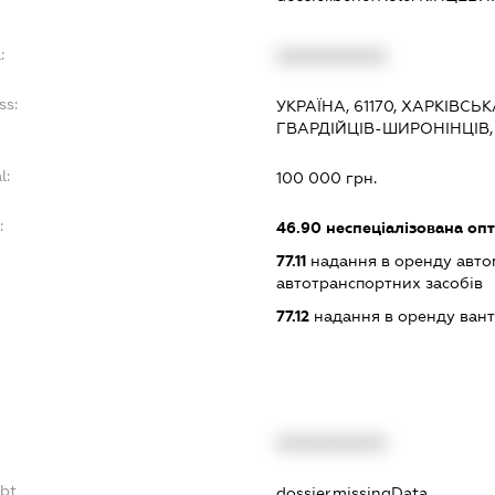
:
XXXXXXXXXX
ss:
УКРАЇНА, 61170, ХАРКІВСЬ
ГВАРДІЙЦІВ-ШИРОНІНЦІВ,
l:
100 000 грн.
:
46.90
неспеціалізована опт
77.11
надання в оренду автом
автотранспортних засобів
77.12
надання в оренду вант
XXXXXXXXXX
ebt
dossier.missingData