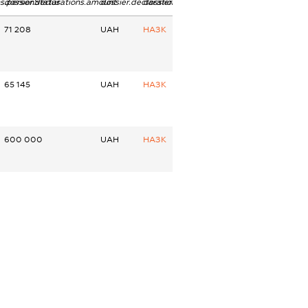
ns.personStatus
dossier.declarations.amount
dossier.declarations.currency
dossier.declarations.source
71 208
UAH
НАЗК
65 145
UAH
НАЗК
600 000
UAH
НАЗК