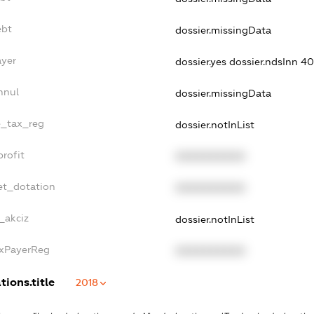
ebt
dossier.missingData
ayer
dossier.yes
dossier.ndsInn 
nnul
dossier.missingData
le_tax_reg
dossier.notInList
profit
XXXXXXXXXX
et_dotation
XXXXXXXXXX
_akciz
dossier.notInList
axPayerReg
XXXXXXXXXX
tions.title
2018