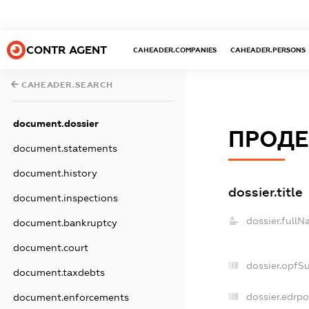
CONTR AGENT
CAHEADER.COMPANIES
CAHEADER.PERSONS
CAHEADER.SEARCH
document.dossier
ПРОДЕ
document.statements
document.history
dossier.title
document.inspections
dossier.fullN
document.bankruptcy
document.court
dossier.opfS
document.taxdebts
dossier.edrpo
document.enforcements