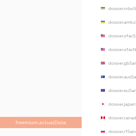
dossier.rnbo
dossier.amku
dossier.ofac
dossier.ofa
dossier.gbSa
dossier.ausS
dossier.euSa
dossier.japa
dossier.cana
freemium.actualData
dossier.rfSan