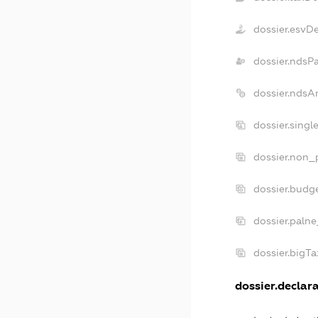
dossier.esvD
dossier.ndsP
dossier.ndsA
dossier.sing
dossier.non_
dossier.budg
dossier.palne
dossier.bigT
dossier.declara