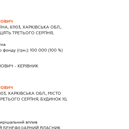
ЙОВИЧ
ЇНА, 61103, ХАРКІВСЬКА ОБЛ.,
ДЦЯТЬ ТРЕТЬОГО СЕРПНЯ,
їна
о фонду (грн.):
100 000
(100 %)
ЙОВИЧ
-
КЕРІВНИК
ЙОВИЧ
103, ХАРКІВСЬКА ОБЛ., МІСТО
ТРЕТЬОГО СЕРПНЯ, БУДИНОК 10,
ирішальний вплив
Й БЕНЕФІЦІАРНИЙ ВЛАСНИК