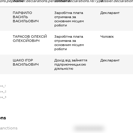
tions.pepName
dossier.declarations.personName
dossier.declarations.relType
dossier.declaratio
ПАРФИЛО
Заробітна плата
Декларант
ВАСИЛЬ
отримана за
ВАСИЛЬОВИЧ
основним місцем
роботи
ТАРАСОВ ОЛЕКСІЙ
Заробітна плата
Чоловік
ОЛЕКСІЙОВИЧ
отримана за
основним місцем
роботи
ШАКО ІГОР
Дохід від зайняття
Декларант
ВАСИЛЬОВИЧ
підприємницькою
діяльністю
nse_1
nse_2
nse_3
ons
Sanctions
XXXXXXXXXX