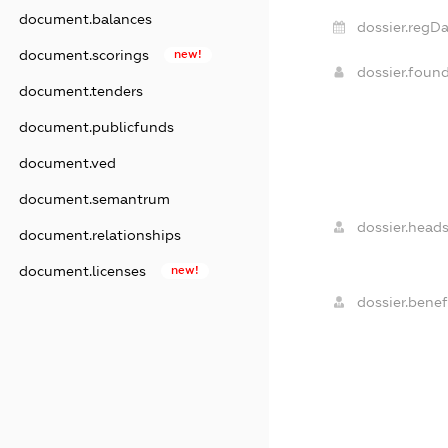
document.balances
dossier.regDa
document.scorings
new!
dossier.foun
document.tenders
document.publicfunds
document.ved
document.semantrum
dossier.heads
document.relationships
document.licenses
new!
dossier.benefi