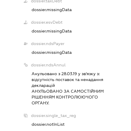
dossier.taxDebt
dossier.missingData
dossier.esvDebt
dossier.missingData
dossier.ndsPayer
dossier.missingData
dossier.ndsAnnul
Анульовано з 28.03.19 у зв'язку з:
вiдсутнiсть поставок та ненадання
декларацiй
АНУЛЬОВАНО ЗА САМОСТIЙНИМ
РIШЕННЯМ КОНТРОЛЮЮЧОГО
ОРГАНУ.
dossier.single_tax_reg
dossier.notInList