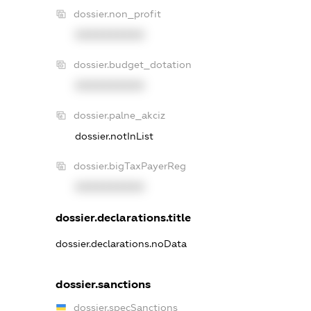
dossier.non_profit
XXXXXXXXXX
dossier.budget_dotation
XXXXXXXXXX
dossier.palne_akciz
dossier.notInList
dossier.bigTaxPayerReg
XXXXXXXXXX
dossier.declarations.title
dossier.declarations.noData
dossier.sanctions
dossier.specSanctions