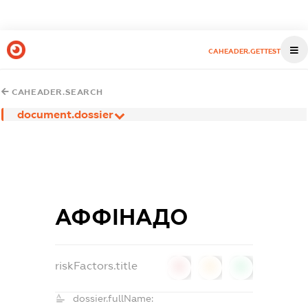
CAHEADER.GETTEST
CAHEADER.SEARCH
document.dossier
АФФІНАДО
riskFactors.title
0
0
0
dossier.fullName: