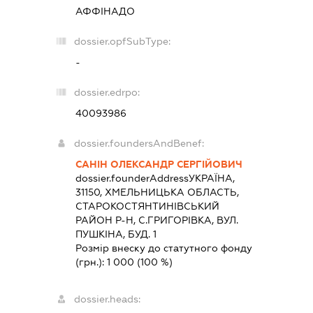
АФФІНАДО
dossier.opfSubType:
-
dossier.edrpo:
40093986
dossier.foundersAndBenef:
САНІН ОЛЕКСАНДР СЕРГІЙОВИЧ
dossier.founderAddress
УКРАЇНА,
31150, ХМЕЛЬНИЦЬКА ОБЛАСТЬ,
СТАРОКОСТЯНТИНIВСЬКИЙ
РАЙОН Р-Н, С.ГРИГОРІВКА, ВУЛ.
ПУШКІНА, БУД. 1
Розмір внеску до статутного фонду
(грн.):
1 000
(100 %)
dossier.heads: