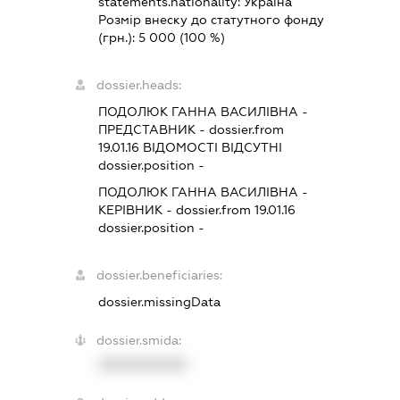
statements.nationality:
Україна
Розмір внеску до статутного фонду
(грн.):
5 000
(100 %)
dossier.heads:
ПОДОЛЮК ГАННА ВАСИЛІВНА
-
ПРЕДСТАВНИК
- dossier.from
19.01.16
ВІДОМОСТІ ВІДСУТНІ
dossier.position -
ПОДОЛЮК ГАННА ВАСИЛІВНА
-
КЕРІВНИК
- dossier.from 19.01.16
dossier.position -
dossier.beneficiaries:
dossier.missingData
dossier.smida:
XXXXXXXXXX