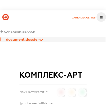
CAHEADER.GETTEST
CAHEADER.SEARCH
document.dossier
КОМПЛЕКС-АРТ
riskFactors.title
0
0
0
dossier.fullName: