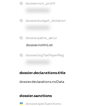
dossier.non_profit
XXXXXXXXXX
dossier.budget_dotation
XXXXXXXXXX
dossier.palne_akciz
dossier.notInList
dossier.bigTaxPayerReg
XXXXXXXXXX
dossier.declarations.title
dossier.declarations.noData
dossier.sanctions
dossier.specSanctions