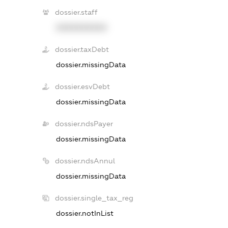
dossier.staff
XXXXXXXXXX
dossier.taxDebt
dossier.missingData
dossier.esvDebt
dossier.missingData
dossier.ndsPayer
dossier.missingData
dossier.ndsAnnul
dossier.missingData
dossier.single_tax_reg
dossier.notInList