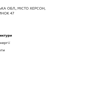
ЬКА ОБЛ., МІСТО ХЕРСОН,
ИНОК 47
тектури
нергії
оти