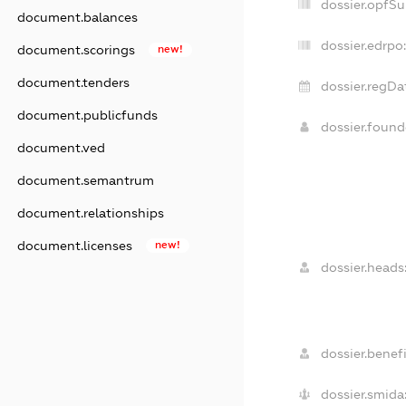
dossier.opfS
document.balances
dossier.edrpo:
document.scorings
new!
document.tenders
dossier.regDa
document.publicfunds
dossier.foun
document.ved
document.semantrum
document.relationships
document.licenses
new!
dossier.heads
dossier.benefi
dossier.smida