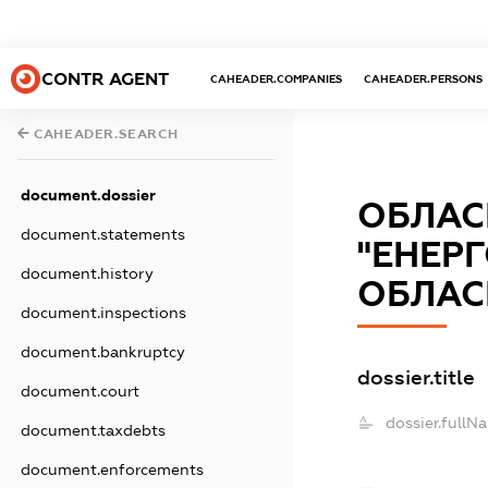
CONTR AGENT
CAHEADER.COMPANIES
CAHEADER.PERSONS
CAHEADER.SEARCH
document.dossier
ОБЛАС
document.statements
"ЕНЕР
document.history
ОБЛАС
document.inspections
document.bankruptcy
dossier.title
document.court
dossier.fullN
document.taxdebts
document.enforcements