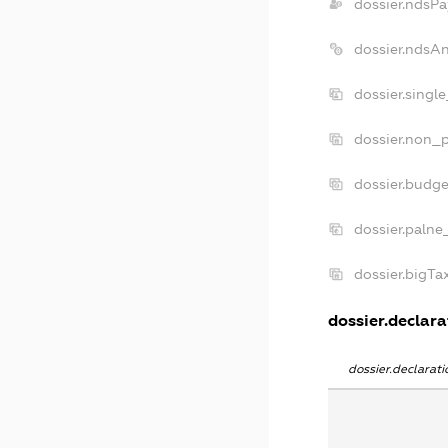
dossier.ndsPa
dossier.ndsA
dossier.singl
dossier.non_p
dossier.budg
dossier.palne
dossier.bigT
dossier.declarat
dossier.declara