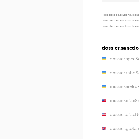
dossier.declarations.licen
dossier.declarations.licen
dossier.declarations.licen
dossier.sancti
dossier.specS
dossier.rnboS
dossier.amkuB
dossier.ofacS
dossier.ofac
dossier.gbSan