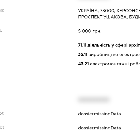
s:
УКРАЇНА, 73000, ХЕРСОНС
ПРОСПЕКТ УШАКОВА, БУД
:
5 000 грн.
71.11
діяльність у сфері архі
35.11
виробництво електрое
43.21
електромонтажні роб
XXXXXXXXXX
bt
dossier.missingData
bt
dossier.missingData