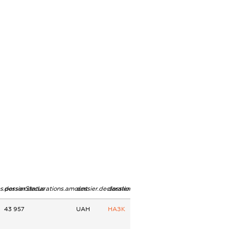
ns.personStatus
dossier.declarations.amount
dossier.declarations.currency
dossier.declarations.source
43 957
UAH
НАЗК