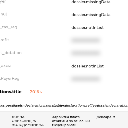
yer
dossier.missingData
nnul
dossier.missingData
e_tax_reg
dossier.notInList
rofit
XXXXXXXXXX
et_dotation
XXXXXXXXXX
_akciz
dossier.notInList
axPayerReg
XXXXXXXXXX
ions.title
2016
tions.pepName
dossier.declarations.personName
dossier.declarations.relType
dossier.declaratio
ЛЯННА
Заробітна плата
Декларант
ОЛЕКСАНДРА
отримана за основним
ВОЛОДИМИРІВНА
місцем роботи