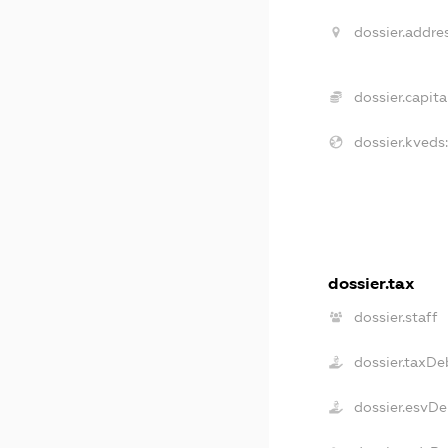
dossier.addres
dossier.capital
dossier.kveds:
dossier.tax
dossier.staff
dossier.taxDe
dossier.esvDe