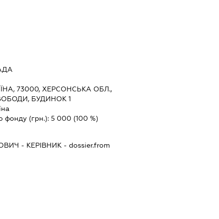
АДА
ЇНА, 73000, ХЕРСОНСЬКА ОБЛ.,
ВОБОДИ, БУДИНОК 1
їна
о фонду (грн.):
5 000
(100 %)
РОВИЧ
-
КЕРІВНИК
- dossier.from