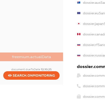
dossier.ausSa
dossier.euSan
dossier.japan
dossier.cana
dossier.rfSan
dossier.russia
freemium.actualData
dossier.comm
document.dueToDate
12.10.25
dossier.comme
SEARCH.ONMONITORING
dossier.comm
dossier.comme