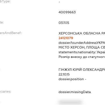
ubType:
-
40099663
te:
03.11.15
dersAndBenef:
ХЕРСОНСЬКА ОБЛАСНА Р
24121079
dossier.founderAddress
УКРА
МІСТО ХЕРСОН, ПЛОЩА С
statements.nationality:
Укра
Розмір внеску до статутног
:
ГІНЖУЛ ЮРІЙ ОЛЕКСАНД
22.10.15
dossier.position -
ciaries:
dossier.missingData
:
XXXXXXXXXX