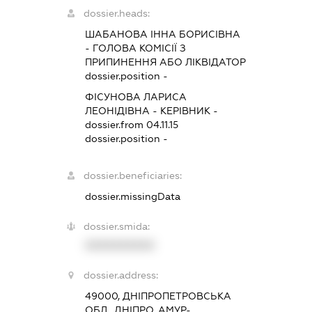
dossier.heads:
ШАБАНОВА ІННА БОРИСІВНА
-
ГОЛОВА КОМІСІЇ З
ПРИПИНЕННЯ АБО ЛІКВІДАТОР
dossier.position -
ФІСУНОВА ЛАРИСА
ЛЕОНІДІВНА
-
КЕРІВНИК
-
dossier.from 04.11.15
dossier.position -
dossier.beneficiaries:
dossier.missingData
dossier.smida:
XXXXXXXXXX
dossier.address:
49000, ДНІПРОПЕТРОВСЬКА
ОБЛ., ДНІПРО, АМУР-