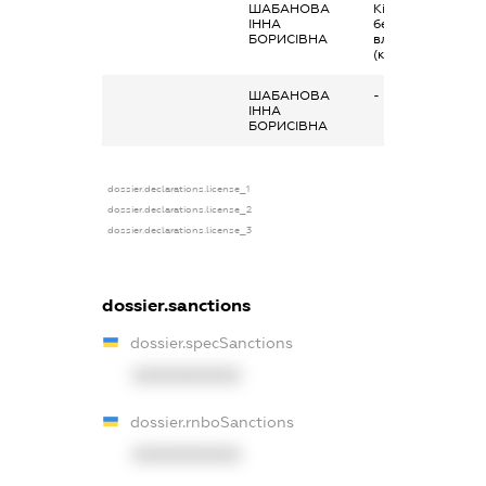
ШАБАНОВА
Кінцевий
ІННА
бенефіціарний
БОРИСІВНА
власник
(контролер)
ШАБАНОВА
-
ІННА
БОРИСІВНА
dossier.declarations.license_1
dossier.declarations.license_2
dossier.declarations.license_3
dossier.sanctions
dossier.specSanctions
XXXXXXXXXX
dossier.rnboSanctions
XXXXXXXXXX