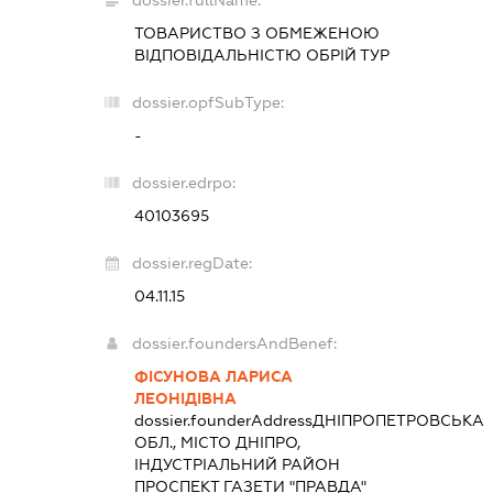
ТОВАРИСТВО З ОБМЕЖЕНОЮ
ВІДПОВІДАЛЬНІСТЮ
ОБРІЙ ТУР
dossier.opfSubType:
-
dossier.edrpo:
40103695
dossier.regDate:
04.11.15
dossier.foundersAndBenef:
ФІСУНОВА ЛАРИСА
ЛЕОНІДІВНА
dossier.founderAddress
ДНІПРОПЕТРОВСЬКА
ОБЛ., МІСТО ДНІПРО,
ІНДУСТРІАЛЬНИЙ РАЙОН
ПРОСПЕКТ ГАЗЕТИ "ПРАВДА"