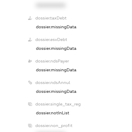
XXXXXXXXXX
dossier.taxDebt
dossier.missingData
dossier.esvDebt
dossier.missingData
dossier.ndsPayer
dossier.missingData
dossier.ndsAnnul
dossier.missingData
dossier.single_tax_reg
dossier.notInList
dossier.non_profit