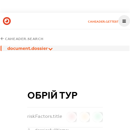
CAHEADER.GETTEST
CAHEADER.SEARCH
document.dossier
ОБРІЙ ТУР
riskFactors.title
0
0
0
dossier.fullName: