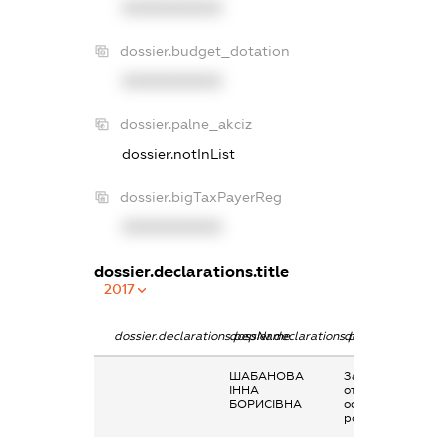
XXXXXXXXXX
dossier.budget_dotation
XXXXXXXXXX
dossier.palne_akciz
dossier.notInList
dossier.bigTaxPayerReg
XXXXXXXXXX
dossier.declarations.title
2017
dossier.declarations.pepName
dossier.declarations.personName
dossier.declarati
ШАБАНОВА
Заробітна плата
ІННА
отримана за
БОРИСІВНА
основним місцем
роботи