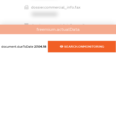
dossier.commercial_info.fax
XXXXXXXXXX
dossier.commercial_info.email
freemium.actualData
XXXXXXXXXX
dossier.commercial_info.website
document.dueToDate
27.04.18
SEARCH.ONMONITORING
XXXXXXXXXX
dossier.commercial_info.activity
XXXXXXXXXX
freemium.exampleText_1
freemium.exampleText_2
freemium.anonymousPerSearch2
FREEMIUM.DETAILS