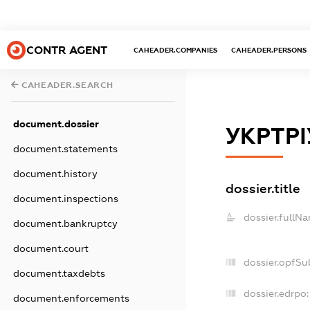
CONTR AGENT
CAHEADER.COMPANIES
CAHEADER.PERSONS
CAHEADER.SEARCH
document.dossier
УКРТР
document.statements
document.history
dossier.title
document.inspections
dossier.fullN
document.bankruptcy
document.court
dossier.opfSu
document.taxdebts
dossier.edrpo:
document.enforcements