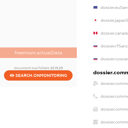
dossier.euSan
dossier.japan
dossier.canad
dossier.rfSan
freemium.actualData
dossier.russia
document.dueToDate
25.11.23
dossier.comme
SEARCH.ONMONITORING
dossier.comme
dossier.comme
dossier.comme
dossier.comme