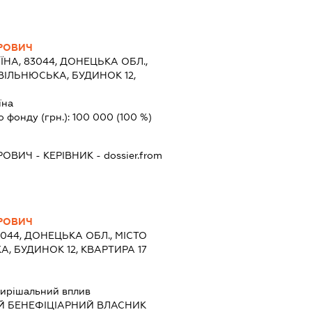
РОВИЧ
ЇНА, 83044, ДОНЕЦЬКА ОБЛ.,
ВІЛЬНЮСЬКА, БУДИНОК 12,
їна
о фонду (грн.):
100 000
(100 %)
РОВИЧ
-
КЕРІВНИК
- dossier.from
РОВИЧ
3044, ДОНЕЦЬКА ОБЛ., МІСТО
, БУДИНОК 12, КВАРТИРА 17
ирішальний вплив
Й БЕНЕФІЦІАРНИЙ ВЛАСНИК