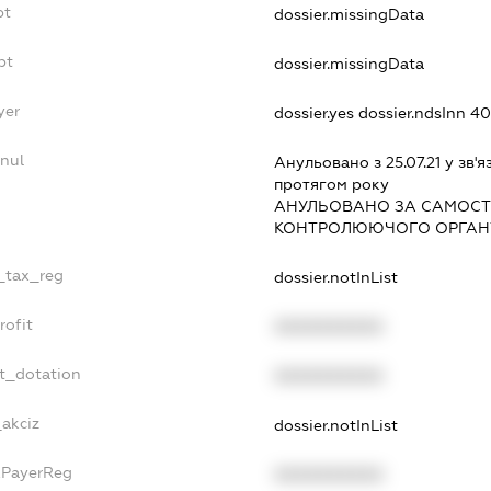
bt
dossier.missingData
bt
dossier.missingData
yer
dossier.yes
dossier.ndsInn 
nnul
Анульовано з 25.07.21 у зв'я
протягом року
АНУЛЬОВАНО ЗА САМОСТ
КОНТРОЛЮЮЧОГО ОРГАНУ
e_tax_reg
dossier.notInList
rofit
XXXXXXXXXX
et_dotation
XXXXXXXXXX
_akciz
dossier.notInList
xPayerReg
XXXXXXXXXX