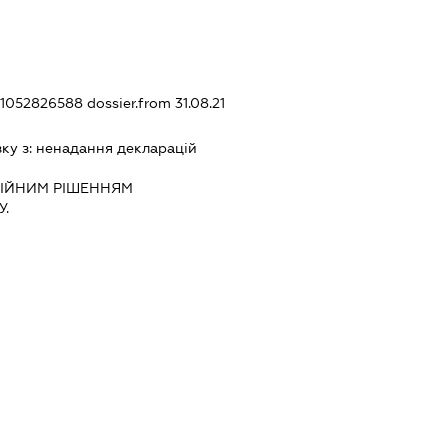
401052826588
dossier.from 31.08.21
зку з:
ненадання декларацiй
IЙНИМ РIШЕННЯМ
.