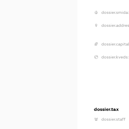
dossier.smida:
dossier.addres
dossier.capital
dossier.kveds:
dossier.tax
dossier.staff