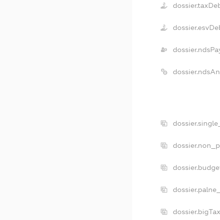
dossier.taxDe
dossier.esvDe
dossier.ndsPa
dossier.ndsA
dossier.singl
dossier.non_p
dossier.budg
dossier.palne
dossier.bigTa