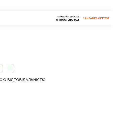
caHeader.contact
CAHEADER.GETTEST
0 (800) 210 102
0
0
ОЮ ВІДПОВІДАЛЬНІСТЮ