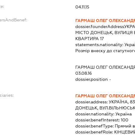
e:
04.11.15
dersAndBenef:
ГАРМАШ ОЛЕГ ОЛЕКСАНД
dossier.founderAddress
УКРА
МІСТО ДОНЕЦЬК, ВУЛИЦЯ 
КВАРТИРА 17
statements.nationality:
Укра
Розмір внеску до статутног
ГАРМАШ ОЛЕГ ОЛЕКСАНД
03.08.16
dossier.position -
ciaries:
ГАРМАШ ОЛЕГ ОЛЕКСАНД
dossier.address:
УКРАЇНА, 8
ДОНЕЦЬК, ВУЛ.ВІЛЬНЮСЬКА
dossier.nationality:
Україна
dossier.benefInterest:
100
dossier.benefType:
Прямий в
dossier.benefRole:
КІНЦЕВИ