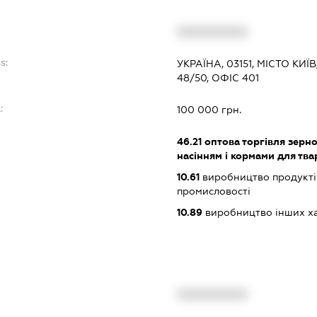
XXXXXXXXXX
s:
УКРАЇНА, 03151, МІСТО К
48/50, ОФІС 401
:
100 000 грн.
46.21
оптова торгівля зерн
насінням і кормами для тв
10.61
виробництво продукті
промисловості
10.89
виробництво інших харч
XXXXXXXXXX