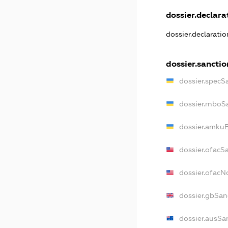
dossier.declarat
dossier.declarati
dossier.sanctio
dossier.specS
dossier.rnboS
dossier.amkuB
dossier.ofacS
dossier.ofac
dossier.gbSan
dossier.ausSa