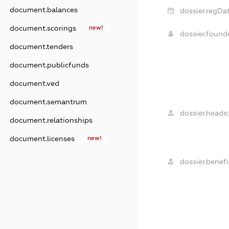
document.balances
dossier.regDat
document.scorings
new!
dossier.foun
document.tenders
document.publicfunds
document.ved
document.semantrum
dossier.heads:
document.relationships
document.licenses
new!
dossier.benefi