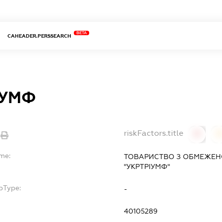
BETA
CAHEADER.PERSSEARCH
ІУМФ
riskFactors.title
0
ame:
ТОВАРИСТВО З ОБМЕЖЕН
"УКРТРІУМФ"
bType:
-
40105289