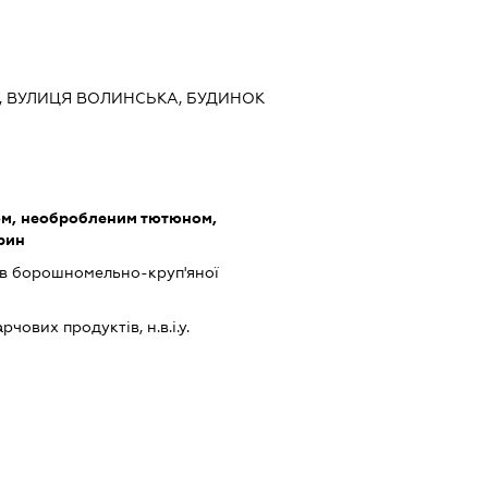
ИЇВ, ВУЛИЦЯ ВОЛИНСЬКА, БУДИНОК
ом, необробленим тютюном,
арин
в борошномельно-круп'яної
ових продуктів, н.в.і.у.