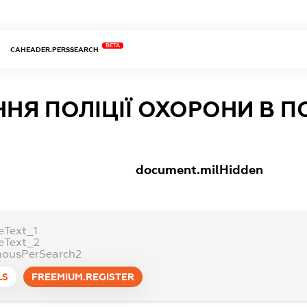
BETA
CAHEADER.PERSSEARCH
ННЯ ПОЛІЦІЇ ОХОРОНИ В П
document.milHidden
eText_1
eText_2
ousPerSearch2
LS
FREEMIUM.REGISTER