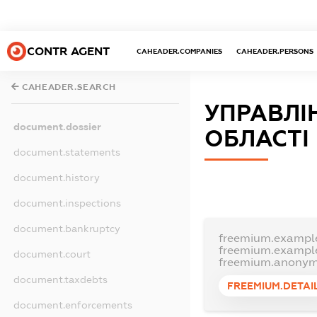
CONTR AGENT
CAHEADER.COMPANIES
CAHEADER.PERSONS
CAHEADER.SEARCH
УПРАВЛІ
document.dossier
ОБЛАСТІ
document.statements
document.history
document.inspections
document.bankruptcy
freemium.exampl
freemium.exampl
document.court
freemium.anonym
document.taxdebts
FREEMIUM.DETAI
document.enforcements