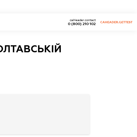
caHeader.contact
CAHEADER.GETTEST
0 (800) 210 102
ОЛТАВСЬКІЙ