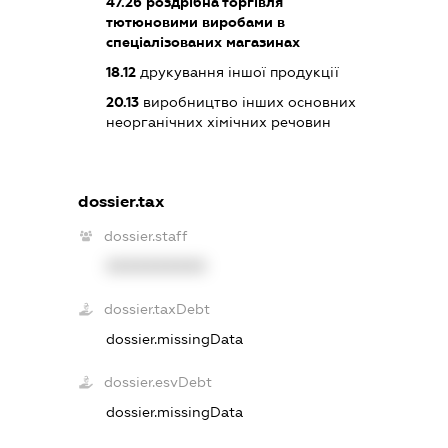
47.26
роздрібна торгівля
тютюновими виробами в
спеціалізованих магазинах
18.12
друкування іншої продукції
20.13
виробництво інших основних
неорганічних хімічних речовин
dossier.tax
dossier.staff
XXXXXXXXXX
dossier.taxDebt
dossier.missingData
dossier.esvDebt
dossier.missingData