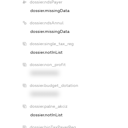
dossier.ndsPayer
dossier.missingData
dossier.ndsAnnul
dossier.missingData
dossier.single_tax_reg
dossier.notInList
dossier.non_profit
XXXXXXXXXX
dossier.budget_dotation
XXXXXXXXXX
dossier.palne_akciz
dossier.notInList
dossier.bigTaxPayerReg