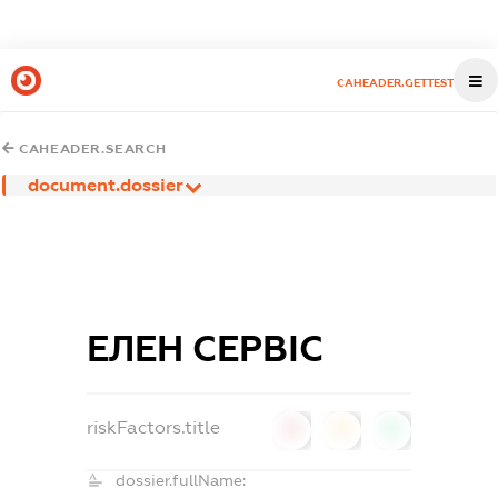
CAHEADER.GETTEST
CAHEADER.SEARCH
document.dossier
ЕЛЕН СЕРВІС
riskFactors.title
0
0
0
dossier.fullName: