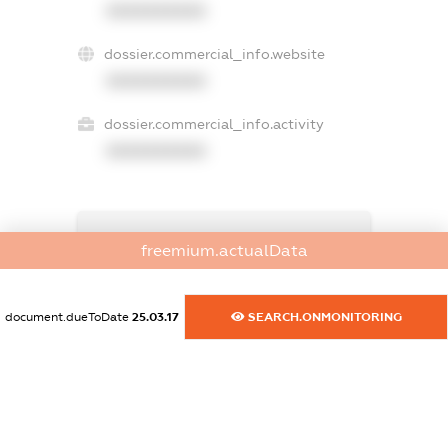
XXXXXXXXXX
dossier.commercial_info.website
XXXXXXXXXX
dossier.commercial_info.activity
XXXXXXXXXX
freemium.exampleText_1
freemium.actualData
freemium.exampleText_2
freemium.anonymousPerSearch2
FREEMIUM.DETAILS
document.dueToDate
25.03.17
SEARCH.ONMONITORING
FREEMIUM.REGISTER