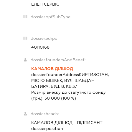
ЕЛЕН СЕРВІС
dossier.opfSubType:
-
dossier.edrpo:
40110168
dossier.foundersAndBenef:
КАМАЛОВ ДІЛШОД
dossier.founderAddress
КИРГИЗСТАН,
МІСТО БІШКЕК, ВУЛ. ШАБДАН
БАТИРА, БУД. 8, КВ.37
Розмір внеску до статутного фонду
(грн.):
50 000
(100 %)
dossier.heads:
КАМАЛОВ ДІЛШОД
-
ПІДПИСАНТ
dossier.position -