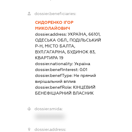
dossier.beneficiaries:
СИДОРЕНКО ІГОР
МИКОЛАЙОВИЧ
dossier.address:
УКРАЇНА, 66101,
ОДЕСЬКА ОБЛ., ПОДІЛЬСЬКИЙ
Р-Н, МІСТО БАЛТА,
ВУЛ.ГАГАРІНА, БУДИНОК 83,
КВАРТИРА 19
dossier.nationality:
Україна
dossier.benefInterest:
0.01
dossier.benefType:
Не прямий
вирішальний вплив
dossier.benefRole:
КІНЦЕВИЙ
БЕНЕФІЦІАРНИЙ ВЛАСНИК
dossier.smida:
XXXXXXXXXX
dossier.address: