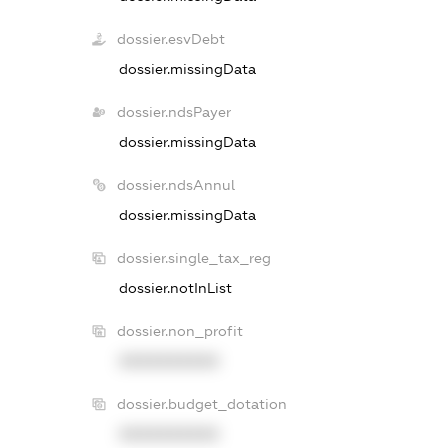
dossier.esvDebt
dossier.missingData
dossier.ndsPayer
dossier.missingData
dossier.ndsAnnul
dossier.missingData
dossier.single_tax_reg
dossier.notInList
dossier.non_profit
XXXXXXXXXX
dossier.budget_dotation
XXXXXXXXXX