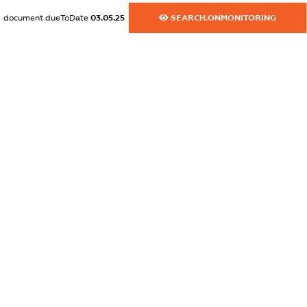
dossier.commercial_info.fax
document.dueToDate
03.05.25
SEARCH.ONMONITORING
XXXXXXXXXX
dossier.commercial_info.email
XXXXXXXXXX
dossier.commercial_info.website
XXXXXXXXXX
dossier.commercial_info.activity
XXXXXXXXXX
freemium.exampleText_1
freemium.exampleText_2
freemium.anonymousPerSearch2
FREEMIUM.DETAILS
FREEMIUM.REGISTER