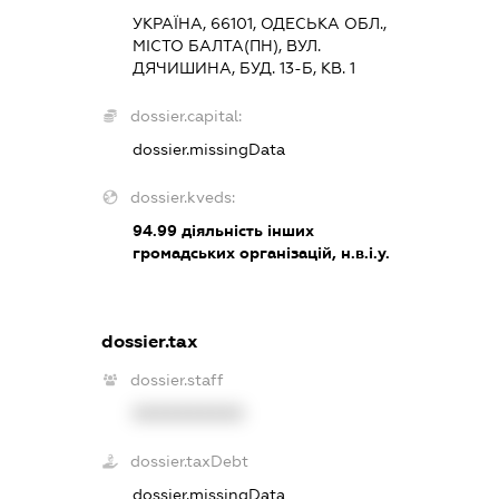
УКРАЇНА, 66101, ОДЕСЬКА ОБЛ.,
МІСТО БАЛТА(ПН), ВУЛ.
ДЯЧИШИНА, БУД. 13-Б, КВ. 1
dossier.capital:
dossier.missingData
dossier.kveds:
94.99
діяльність інших
громадських організацій, н.в.і.у.
dossier.tax
dossier.staff
XXXXXXXXXX
dossier.taxDebt
dossier.missingData