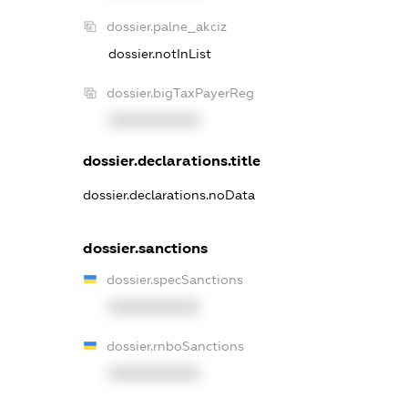
dossier.palne_akciz
dossier.notInList
dossier.bigTaxPayerReg
XXXXXXXXXX
dossier.declarations.title
dossier.declarations.noData
dossier.sanctions
dossier.specSanctions
XXXXXXXXXX
dossier.rnboSanctions
XXXXXXXXXX