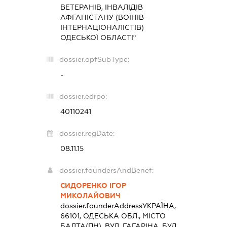
ВЕТЕРАНІВ, ІНВАЛІДІВ
АФГАНІСТАНУ (ВОЇНІВ-
ІНТЕРНАЦІОНАЛІСТІВ)
ОДЕСЬКОЇ ОБЛАСТІ"
dossier.opfSubType:
-
dossier.edrpo:
40110241
dossier.regDate:
08.11.15
dossier.foundersAndBenef:
СИДОРЕНКО ІГОР
МИКОЛАЙОВИЧ
dossier.founderAddress
УКРАЇНА,
66101, ОДЕСЬКА ОБЛ., МІСТО
БАЛТА(ПН), ВУЛ. ГАГАРІНА. БУД.