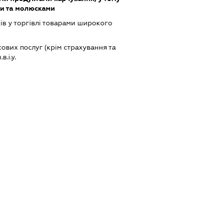
ми та молюсками
ів у торгівлі товарами широкого
ових послуг (крім страхування та
.і.у.