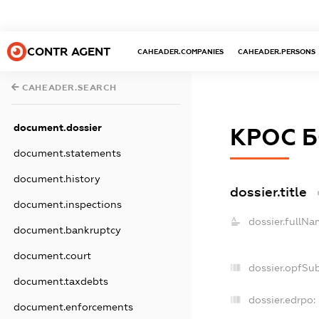
CONTR AGENT
CAHEADER.COMPANIES
CAHEADER.PERSONS
CAHEADER.SEARCH
document.dossier
КРОС 
document.statements
document.history
dossier.title
document.inspections
dossier.fullNa
document.bankruptcy
document.court
dossier.opfSu
document.taxdebts
dossier.edrpo:
document.enforcements