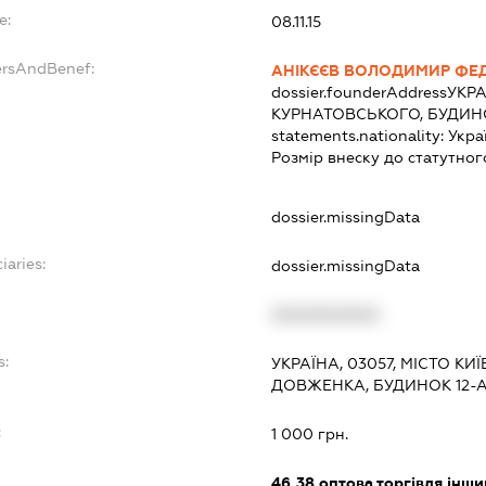
e:
08.11.15
ersAndBenef:
АНІКЄЄВ ВОЛОДИМИР ФЕ
dossier.founderAddress
УКРА
КУРНАТОВСЬКОГО, БУДИНОК
statements.nationality:
Укра
Розмір внеску до статутног
dossier.missingData
iaries:
dossier.missingData
XXXXXXXXXX
s:
УКРАЇНА, 03057, МІСТО К
ДОВЖЕНКА, БУДИНОК 12-
:
1 000 грн.
46.38
оптова торгівля інши