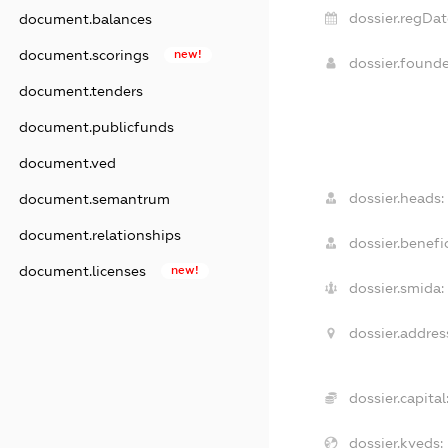
dossier.regDat
document.balances
document.scorings
new!
dossier.found
document.tenders
document.publicfunds
document.ved
dossier.heads:
document.semantrum
document.relationships
dossier.benefic
document.licenses
new!
dossier.smida:
dossier.addres
dossier.capital
dossier.kveds: