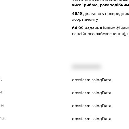
числі рибою, ракоподібни
46.19
діяльність посередник
асортименту
64.99
надання інших фінанс
пенсійного забезпечення), н.в
XXXXXXXXXX
t
dossier.missingData
bt
dossier.missingData
yer
dossier.missingData
nul
dossier.missingData