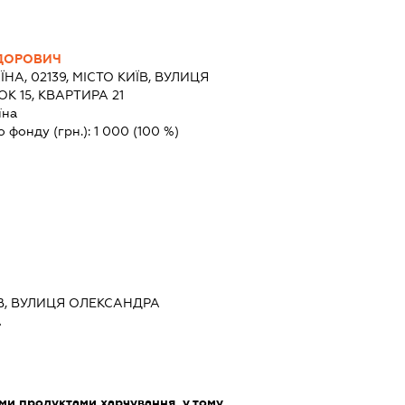
ДОРОВИЧ
ЇНА, 02139, МІСТО КИЇВ, ВУЛИЦЯ
 15, КВАРТИРА 21
їна
о фонду (грн.):
1 000
(100 %)
ИЇВ, ВУЛИЦЯ ОЛЕКСАНДРА
А
ми продуктами харчування, у тому