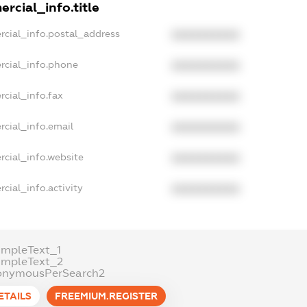
rcial_info.title
rcial_info.postal_address
XXXXXXXXXX
rcial_info.phone
XXXXXXXXXX
cial_info.fax
XXXXXXXXXX
rcial_info.email
XXXXXXXXXX
rcial_info.website
XXXXXXXXXX
cial_info.activity
XXXXXXXXXX
ampleText_1
ampleText_2
onymousPerSearch2
ETAILS
FREEMIUM.REGISTER