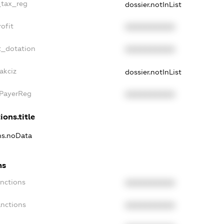
_tax_reg
dossier.notInList
ofit
XXXXXXXXXX
t_dotation
XXXXXXXXXX
akciz
dossier.notInList
xPayerReg
XXXXXXXXXX
ions.title
ons.noData
ns
anctions
XXXXXXXXXX
anctions
XXXXXXXXXX