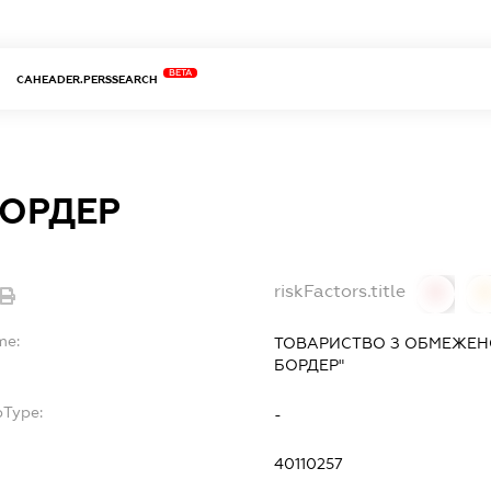
BETA
CAHEADER.PERSSEARCH
БОРДЕР
riskFactors.title
0
0
me:
ТОВАРИСТВО З ОБМЕЖЕН
БОРДЕР"
bType:
-
40110257