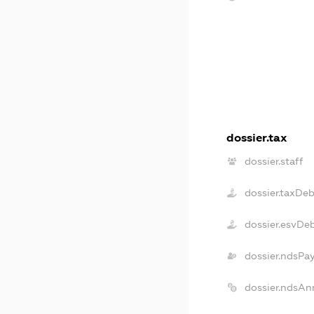
dossier.tax
dossier.staff
dossier.taxDeb
dossier.esvDe
dossier.ndsPa
dossier.ndsAn