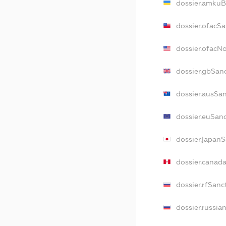
dossier.amkuB
dossier.ofacS
dossier.ofacN
dossier.gbSan
dossier.ausSa
dossier.euSan
dossier.japan
dossier.canad
dossier.rfSanc
dossier.russia