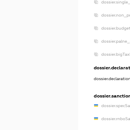
dossier.single
dossier.non_pr
dossier.budge
dossier.palne_
dossier.bigTa
dossier.declarat
dossier.declarati
dossier.sanctio
dossier.specS
dossier.rnboS