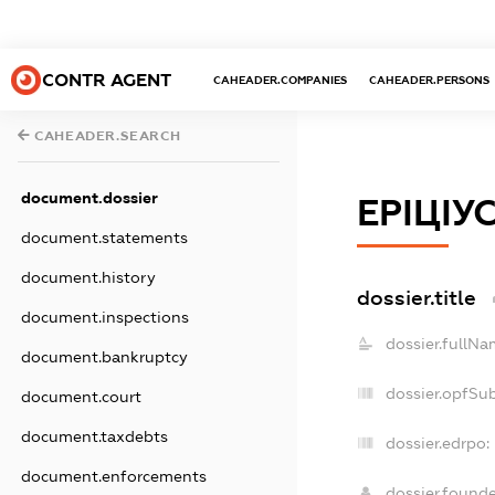
CONTR AGENT
CAHEADER.COMPANIES
CAHEADER.PERSONS
CAHEADER.SEARCH
document.dossier
ЕРІЦІУ
document.statements
document.history
dossier.title
document.inspections
dossier.fullNa
document.bankruptcy
dossier.opfSu
document.court
document.taxdebts
dossier.edrpo:
document.enforcements
dossier.found