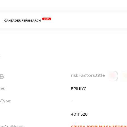
BETA
CAHEADER.PERSSEARCH
С
riskFactors.title
0
0
me:
ЕРІЦІУС
bType:
-
40111528
ersAndBenef:
СВИДА ЮРІЙ МИХАЙЛОВИ