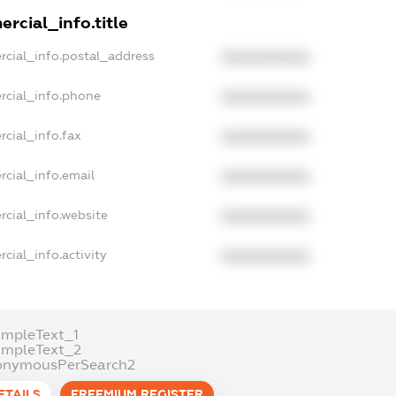
rcial_info.title
rcial_info.postal_address
XXXXXXXXXX
rcial_info.phone
XXXXXXXXXX
cial_info.fax
XXXXXXXXXX
rcial_info.email
XXXXXXXXXX
rcial_info.website
XXXXXXXXXX
cial_info.activity
XXXXXXXXXX
ampleText_1
ampleText_2
onymousPerSearch2
ETAILS
FREEMIUM.REGISTER