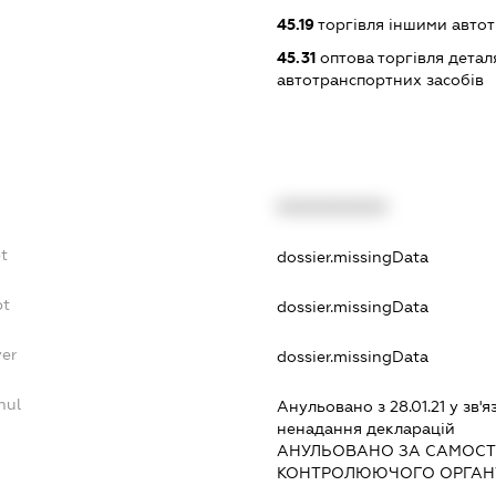
45.19
торгівля іншими авто
45.31
оптова торгівля детал
автотранспортних засобів
XXXXXXXXXX
t
dossier.missingData
bt
dossier.missingData
yer
dossier.missingData
nul
Анульовано з 28.01.21 у зв'я
ненадання декларацiй
АНУЛЬОВАНО ЗА САМОСТ
КОНТРОЛЮЮЧОГО ОРГАНУ