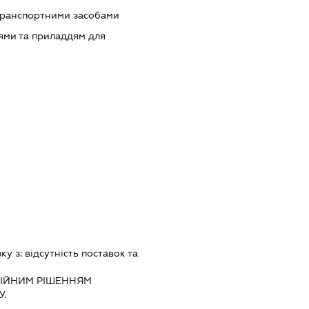
транспортними засобами
ями та приладдям для
зку з:
вiдсутнiсть поставок та
IЙНИМ РIШЕННЯМ
.