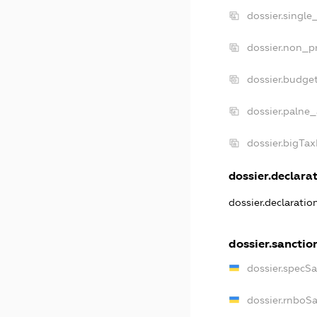
dossier.single
dossier.non_pr
dossier.budge
dossier.palne_
dossier.bigTa
dossier.declarat
dossier.declarati
dossier.sanctio
dossier.specS
dossier.rnboS