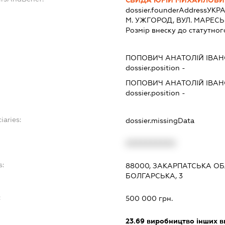
dossier.founderAddress
УКРА
М. УЖГОРОД, ВУЛ. МАРЕСЬЄВ
Розмір внеску до статутног
ПОПОВИЧ АНАТОЛІЙ ІВА
dossier.position -
ПОПОВИЧ АНАТОЛІЙ ІВА
dossier.position -
iaries:
dossier.missingData
XXXXXXXXXX
s:
88000, ЗАКАРПАТСЬКА ОБ
БОЛГАРСЬКА, 3
:
500 000 грн.
23.69
виробництво інших вир