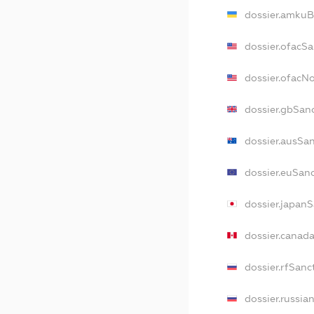
dossier.amkuB
dossier.ofacSa
dossier.ofacN
dossier.gbSan
dossier.ausSa
dossier.euSan
dossier.japan
dossier.canad
dossier.rfSanc
dossier.russia