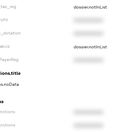
_tax_reg
dossier.notInList
ofit
XXXXXXXXXX
t_dotation
XXXXXXXXXX
akciz
dossier.notInList
xPayerReg
XXXXXXXXXX
ions.title
ons.noData
ns
anctions
XXXXXXXXXX
anctions
XXXXXXXXXX