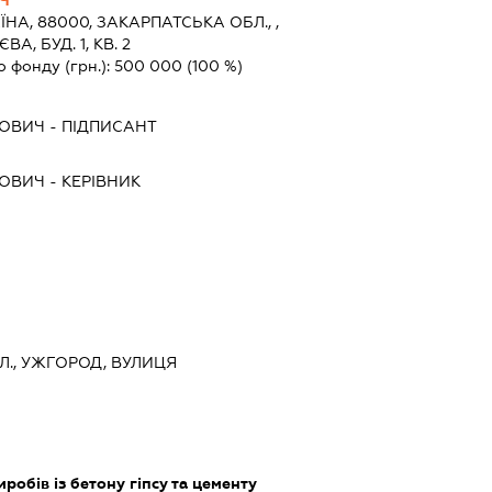
ЇНА, 88000, ЗАКАРПАТСЬКА ОБЛ., ,
А, БУД. 1, КВ. 2
о фонду (грн.):
500 000
(100 %)
НОВИЧ
-
ПІДПИСАНТ
НОВИЧ
-
КЕРІВНИК
Л., УЖГОРОД, ВУЛИЦЯ
обів із бетону гіпсу та цементу