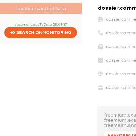
dossier.comme
freemium.actualData
dossier.comme
document.dueToDate
25.03.17
SEARCH.ONMONITORING
dossier.comme
dossier.commer
dossier.comme
dossier.comme
dossier.commer
freemium.ex
freemium.ex
freemium.an
FREEMIUM.D