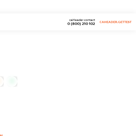
caHeader.contact
CAHEADER.GETTEST
0 (800) 210 102
0
Ч