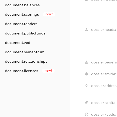
document.balances
document.scorings
new!
document.tenders
dossier.heads:
document.publicfunds
document.ved
document.semantrum
document.relationships
dossier.benefic
document.licenses
new!
dossier.smida:
dossier.addres
dossier.capital
dossier.kveds: