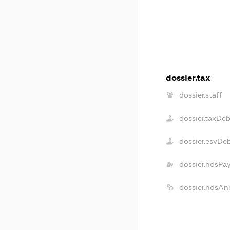
dossier.tax
dossier.staff
dossier.taxDeb
dossier.esvDe
dossier.ndsPa
dossier.ndsAn