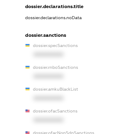
dossier.declarations.title
dossier.declarations.noData
dossier.sanctions
dossier.specSanctions
XXXXXXXXXX
dossier.rnboSanctions
XXXXXXXXXX
dossier.amkuBlackList
XXXXXXXXXX
dossier.ofacSanctions
XXXXXXXXXX
dossier.ofacNonSdnSanctions