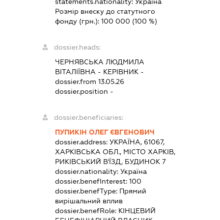
statements.nationality:
Україна
Розмір внеску до статутного
фонду (грн.):
100 000
(100 %)
dossier.heads:
ЧЕРНЯВСЬКА ЛЮДМИЛА
ВІТАЛІЇВНА
-
КЕРІВНИК
-
dossier.from 13.05.26
dossier.position -
dossier.beneficiaries:
ПУПИКІН ОЛЕГ ЄВГЕНОВИЧ
dossier.address:
УКРАЇНА, 61067,
ХАРКІВСЬКА ОБЛ., МІСТО ХАРКІВ,
РИКІВСЬКИЙ В'ЇЗД, БУДИНОК 7
dossier.nationality:
Україна
dossier.benefInterest:
100
dossier.benefType:
Прямий
вирішальний вплив
dossier.benefRole:
КІНЦЕВИЙ