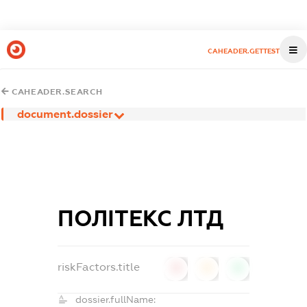
CAHEADER.GETTEST
CAHEADER.SEARCH
document.dossier
ПОЛІТЕКС ЛТД
riskFactors.title
0
0
0
dossier.fullName: