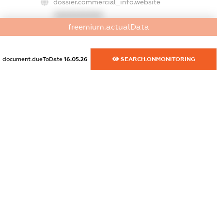
dossier.commercial_info.website
XXXXXXXXXX
freemium.actualData
dossier.commercial_info.activity
XXXXXXXXXX
document.dueToDate
16.05.26
SEARCH.ONMONITORING
freemium.exampleText_1
freemium.exampleText_2
freemium.anonymousPerSearch2
FREEMIUM.DETAILS
FREEMIUM.REGISTER