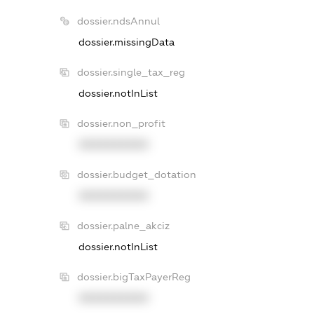
dossier.ndsAnnul
dossier.missingData
dossier.single_tax_reg
dossier.notInList
dossier.non_profit
XXXXXXXXXX
dossier.budget_dotation
XXXXXXXXXX
dossier.palne_akciz
dossier.notInList
dossier.bigTaxPayerReg
XXXXXXXXXX