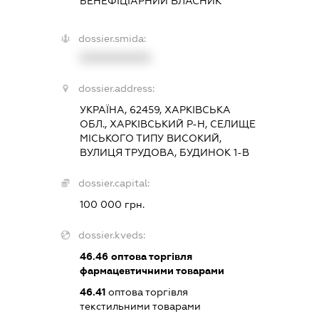
БЕНЕФІЦІАРНИЙ ВЛАСНИК
dossier.smida:
XXXXXXXXXX
dossier.address:
УКРАЇНА, 62459, ХАРКІВСЬКА
ОБЛ., ХАРКІВСЬКИЙ Р-Н, СЕЛИЩЕ
МІСЬКОГО ТИПУ ВИСОКИЙ,
ВУЛИЦЯ ТРУДОВА, БУДИНОК 1-В
dossier.capital:
100 000 грн.
dossier.kveds:
46.46
оптова торгівля
фармацевтичними товарами
46.41
оптова торгівля
текстильними товарами