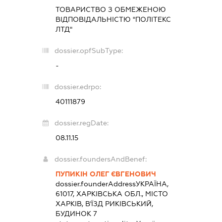
ТОВАРИСТВО З ОБМЕЖЕНОЮ
ВІДПОВІДАЛЬНІСТЮ "ПОЛІТЕКС
ЛТД"
dossier.opfSubType:
-
dossier.edrpo:
40111879
dossier.regDate:
08.11.15
dossier.foundersAndBenef:
ПУПИКІН ОЛЕГ ЄВГЕНОВИЧ
dossier.founderAddress
УКРАЇНА,
61017, ХАРКІВСЬКА ОБЛ., МІСТО
ХАРКІВ, В'ЇЗД РИКІВСЬКИЙ,
БУДИНОК 7