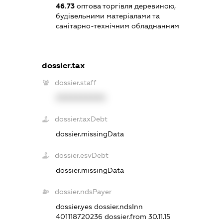
46.73
оптова торгівля деревиною,
будівельними матеріалами та
санітарно-технічним обладнанням
dossier.tax
dossier.staff
XXXXXXXXXX
dossier.taxDebt
dossier.missingData
dossier.esvDebt
dossier.missingData
dossier.ndsPayer
dossier.yes
dossier.ndsInn
401118720236
dossier.from 30.11.15