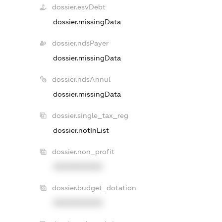
dossier.esvDebt
dossier.missingData
dossier.ndsPayer
dossier.missingData
dossier.ndsAnnul
dossier.missingData
dossier.single_tax_reg
dossier.notInList
dossier.non_profit
XXXXXXXXXX
dossier.budget_dotation
XXXXXXXXXX