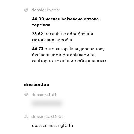
dossier.kveds:
46.90
неспеціалізована оптова
торгівля
25.62
механічне оброблення
металевих виробів
46.73
оптова торгівля деревиною,
будівельними матеріалами та
санітарно-технічним обладнанням
dossier.tax
dossier.staff
XXXXXXXXXX
dossier.taxDebt
dossier.missingData