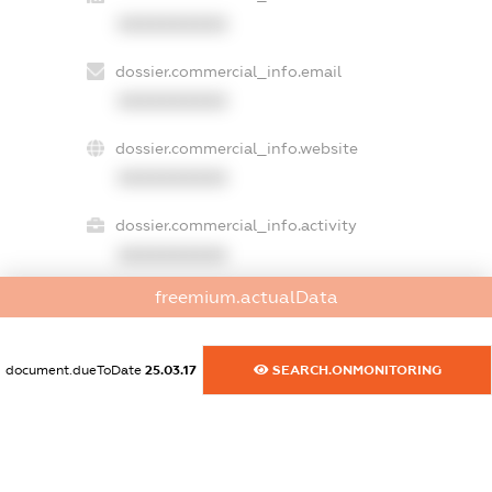
XXXXXXXXXX
dossier.commercial_info.email
XXXXXXXXXX
dossier.commercial_info.website
XXXXXXXXXX
dossier.commercial_info.activity
XXXXXXXXXX
freemium.actualData
freemium.exampleText_1
freemium.exampleText_2
document.dueToDate
25.03.17
SEARCH.ONMONITORING
freemium.anonymousPerSearch2
FREEMIUM.DETAILS
FREEMIUM.REGISTER