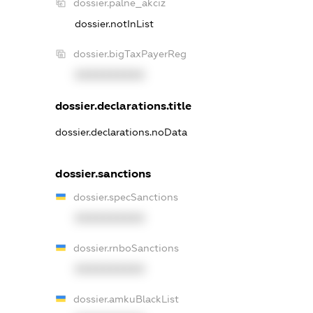
dossier.palne_akciz
dossier.notInList
dossier.bigTaxPayerReg
XXXXXXXXXX
dossier.declarations.title
dossier.declarations.noData
dossier.sanctions
dossier.specSanctions
XXXXXXXXXX
dossier.rnboSanctions
XXXXXXXXXX
dossier.amkuBlackList