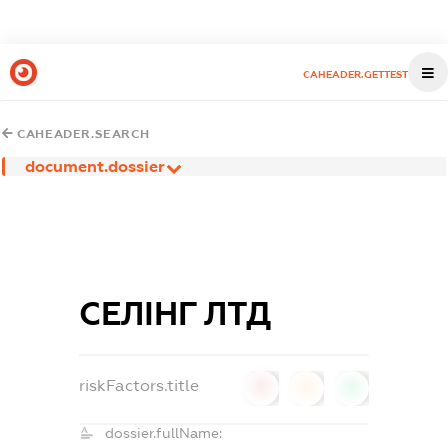
CAHEADER.GETTEST
CAHEADER.SEARCH
document.dossier
СЕЛІНГ ЛТД
riskFactors.title
0
0
0
dossier.fullName: