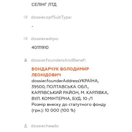
СЕЛІНГ ЛТД
dossier.opfSubType:
-
dossier.edrpo:
40111910
dossier.foundersAndBenef:
БОНДАРЧУК ВОЛОДИМИР
ЛЕОНІДОВИЧ
dossier.founderAddress
УКРАЇНА,
39500, ПОЛТАВСЬКА ОБЛ.,
КАРЛIВСЬКИЙ РАЙОН, М. КАРЛІВКА,
ВУЛ. КОМІНТЕРНА, БУД. 10-/1
Розмір внеску до статутного фонду
(грн.):
10 000
(100 %)
dossier.heads: