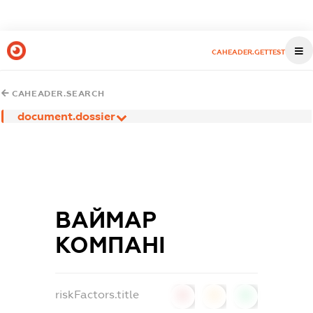
CAHEADER.GETTEST
CAHEADER.SEARCH
document.dossier
ВАЙМАР
КОМПАНІ
riskFactors.title
0
0
0