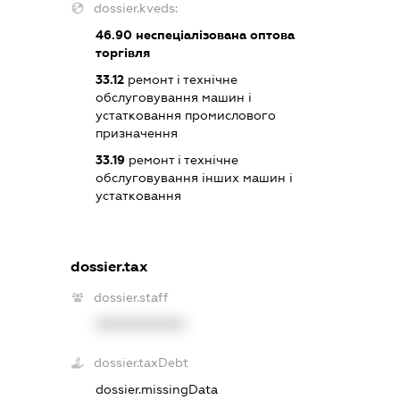
dossier.kveds:
46.90
неспеціалізована оптова
торгівля
33.12
ремонт і технічне
обслуговування машин і
устатковання промислового
призначення
33.19
ремонт і технічне
обслуговування інших машин і
устатковання
dossier.tax
dossier.staff
XXXXXXXXXX
dossier.taxDebt
dossier.missingData