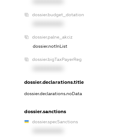
XXXXXXXXXX
dossier.budget_dotation
XXXXXXXXXX
dossier.palne_akciz
dossier.notInList
dossier.bigTaxPayerReg
XXXXXXXXXX
dossier.declarations.title
dossier.declarations.noData
dossier.sanctions
dossier.specSanctions
XXXXXXXXXX