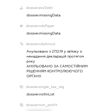
dossier.esvDebt
dossier.missingData
dossier.ndsPayer
dossier.missingData
dossier.ndsAnnul
Анульовано з 27.12.19 у зв'язку з:
ненадання декларацiй протягом
року
АНУЛЬОВАНО ЗА САМОСТIЙНИМ
РIШЕННЯМ КОНТРОЛЮЮЧОГО
ОРГАНУ.
dossier.single_tax_reg
dossier.notInList
dossier.non_profit