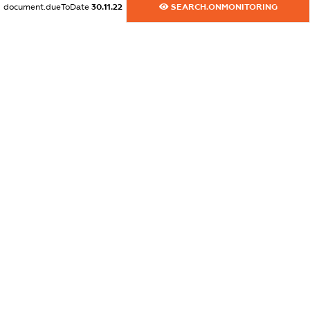
document.dueToDate
30.11.22
SEARCH.ONMONITORING
dossier.commercial_info.activity
XXXXXXXXXX
freemium.exampleText_1
freemium.exampleText_2
freemium.anonymousPerSearch2
FREEMIUM.DETAILS
FREEMIUM.REGISTER