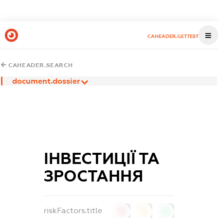
CAHEADER.GETTEST
CAHEADER.SEARCH
document.dossier
ІНВЕСТИЦІЇ ТА
ЗРОСТАННЯ
riskFactors.title
0
0
0