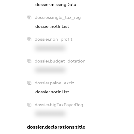
dossier.missingData
dossier.single_tax_reg
dossier.notInList
dossier.non_profit
XXXXXXXXXX
dossier.budget_dotation
XXXXXXXXXX
dossier.palne_akciz
dossier.notInList
dossier.bigTaxPayerReg
XXXXXXXXXX
dossier.declarations.title