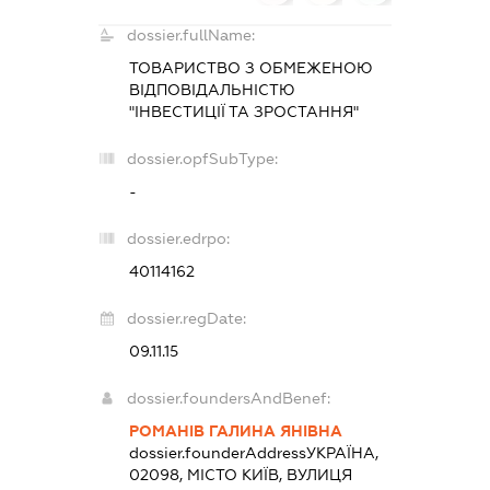
dossier.fullName:
ТОВАРИСТВО З ОБМЕЖЕНОЮ
ВІДПОВІДАЛЬНІСТЮ
"ІНВЕСТИЦІЇ ТА ЗРОСТАННЯ"
dossier.opfSubType:
-
dossier.edrpo:
40114162
dossier.regDate:
09.11.15
dossier.foundersAndBenef:
РОМАНІВ ГАЛИНА ЯНІВНА
dossier.founderAddress
УКРАЇНА,
02098, МІСТО КИЇВ, ВУЛИЦЯ