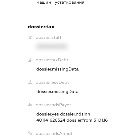
машин і устатковання
dossier.tax
dossier.staff
XXXXXXXXXX
dossier.taxDebt
dossier.missingData
dossier.esvDebt
dossier.missingData
dossier.ndsPayer
dossier.yes
dossier.ndsInn
401141626524
dossier.from 31.01.16
dossier.ndsAnnul