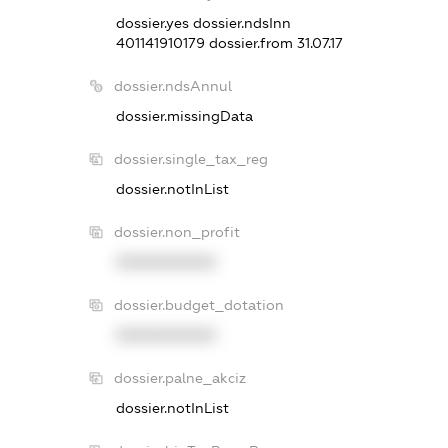
dossier.yes
dossier.ndsInn
401141910179
dossier.from 31.07.17
dossier.ndsAnnul
dossier.missingData
dossier.single_tax_reg
dossier.notInList
dossier.non_profit
XXXXXXXXXX
dossier.budget_dotation
XXXXXXXXXX
dossier.palne_akciz
dossier.notInList