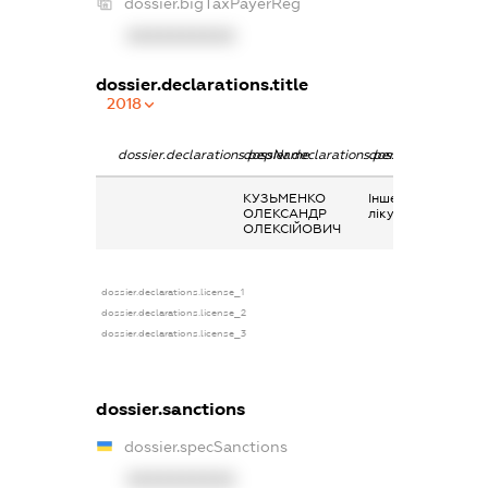
dossier.bigTaxPayerReg
XXXXXXXXXX
dossier.declarations.title
2018
dossier.declarations.pepName
dossier.declarations.personName
dossier.declaratio
КУЗЬМЕНКО
Інше, допомога на
ОЛЕКСАНДР
лікування
ОЛЕКСІЙОВИЧ
dossier.declarations.license_1
dossier.declarations.license_2
dossier.declarations.license_3
dossier.sanctions
dossier.specSanctions
XXXXXXXXXX