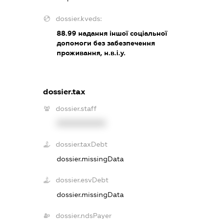
dossier.kveds:
88.99
надання іншої соціальної
допомоги без забезпечення
проживання, н.в.і.у.
dossier.tax
dossier.staff
XXXXXXXXXX
dossier.taxDebt
dossier.missingData
dossier.esvDebt
dossier.missingData
dossier.ndsPayer