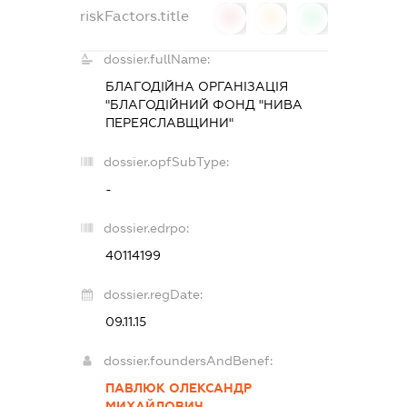
riskFactors.title
0
0
0
dossier.fullName:
БЛАГОДІЙНА ОРГАНІЗАЦІЯ
"БЛАГОДІЙНИЙ ФОНД "НИВА
ПЕРЕЯСЛАВЩИНИ"
dossier.opfSubType:
-
dossier.edrpo:
40114199
dossier.regDate:
09.11.15
dossier.foundersAndBenef:
ПАВЛЮК ОЛЕКСАНДР
МИХАЙЛОВИЧ