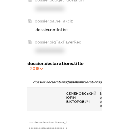
dossier.budget_dotation
XXXXXXXXXX
dossier.palne_akciz
dossier.notInList
dossier.bigTaxPayerReg
XXXXXXXXXX
dossier.declarations.title
2018
dossier.declarations.pepName
dossier.declarations.personName
dossier.declarati
СЕМЕНОВСЬКИЙ
Заробітна плата
ЮРІЙ
отримана за
ВІКТОРОВИЧ
основним місцем
роботи
dossier.declarations.license_1
dossier.declarations.license_2