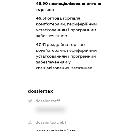
46.90
неспеціалізована оптова
торгівля
46.51
оптова торгівля
комп'ютерами, периферійним
устаткованням і програмним
забезпеченням
47.41
роздрібна торгівля
комп'ютерами, периферійним
устаткованням і програмним
забезпеченням у
спеціалізованих магазинах
dossier.tax
dossier.staff
XXXXXXXXXX
dossier.taxDebt