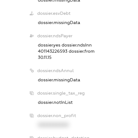
dossier.missingData
dossier.esvDebt
dossier.missingData
dossier.ndsPayer
dossier.yes
dossier.ndsInn
401143226593
dossier.from
30.11.15
dossier.ndsAnnul
dossier.missingData
dossier.single_tax_reg
dossier.notInList
dossier.non_profit
XXXXXXXXXX