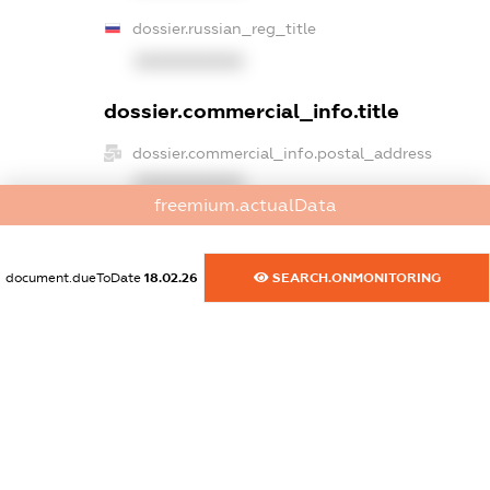
dossier.russian_reg_title
XXXXXXXXXX
dossier.commercial_info.title
dossier.commercial_info.postal_address
XXXXXXXXXX
freemium.actualData
dossier.commercial_info.phone
XXXXXXXXXX
document.dueToDate
18.02.26
SEARCH.ONMONITORING
dossier.commercial_info.fax
XXXXXXXXXX
dossier.commercial_info.email
XXXXXXXXXX
dossier.commercial_info.website
XXXXXXXXXX