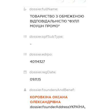
dossier.fullName:
ТОВАРИСТВО З ОБМЕЖЕНОЮ
ВІДПОВІДАЛЬНІСТЮ "ФУЛЛ
МОУШН ПРОМО"
dossier.opfSubType:
-
dossier.edrpo:
40114327
dossier.regDate:
09.11.15
dossier.foundersAndBenef:
КОРОБКІНА ОКСАНА
ОЛЕКСАНДРІВНА
dossier.founderAddress
УКРАЇНА,