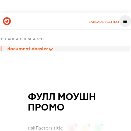
CAHEADER.GETTEST
CAHEADER.SEARCH
document.dossier
ФУЛЛ МОУШН
ПРОМО
riskFactors.title
0
0
0