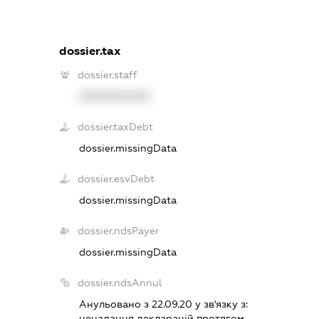
dossier.tax
dossier.staff
XXXXXXXXXX
dossier.taxDebt
dossier.missingData
dossier.esvDebt
dossier.missingData
dossier.ndsPayer
dossier.missingData
dossier.ndsAnnul
Анульовано з 22.09.20 у зв'язку з:
ненадання декларацiй протягом