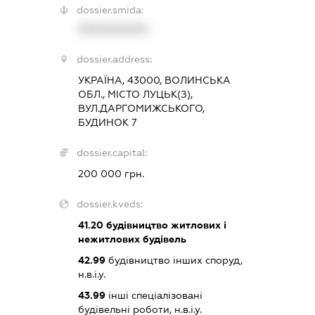
dossier.smida:
XXXXXXXXXX
dossier.address:
УКРАЇНА, 43000, ВОЛИНСЬКА
ОБЛ., МІСТО ЛУЦЬК(З),
ВУЛ.ДАРГОМИЖСЬКОГО,
БУДИНОК 7
dossier.capital:
200 000 грн.
dossier.kveds:
41.20
будівництво житлових і
нежитлових будівель
42.99
будівництво інших споруд,
н.в.і.у.
43.99
інші спеціалізовані
будівельні роботи, н.в.і.у.