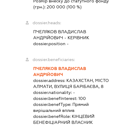
Розмір внеску до статутного фонду
(грн.):
200 000
(100 %)
dossier.heads:
ПЧЕЛЯКОВ ВЛАДИСЛАВ
АНДРІЙОВИЧ
-
КЕРІВНИК
dossier.position -
dossier.beneficiaries:
ПЧЕЛЯКОВ ВЛАДИСЛАВ
АНДРІЙОВИЧ
dossier.address:
КАЗАХСТАН, МІСТО
АЛМАТИ, ВУЛИЦЯ БАРІБАЄВА, 8
dossier.nationality:
-
dossier.benefInterest:
100
dossier.benefType:
Прямий
вирішальний вплив
dossier.benefRole:
КІНЦЕВИЙ
БЕНЕФІЦІАРНИЙ ВЛАСНИК