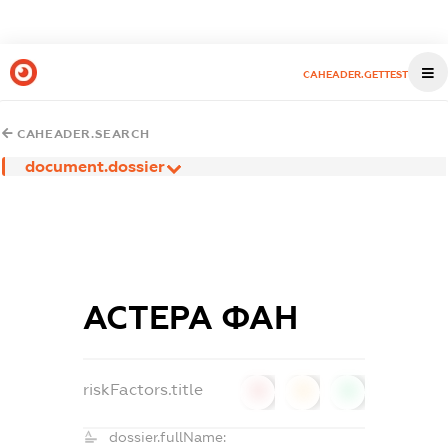
CAHEADER.GETTEST
CAHEADER.SEARCH
document.dossier
АСТЕРА ФАН
riskFactors.title
0
0
0
dossier.fullName: