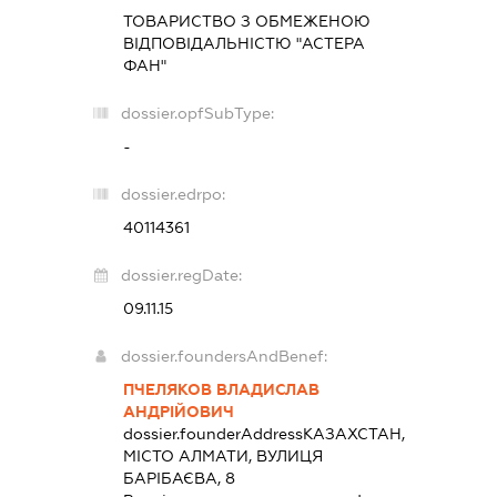
ТОВАРИСТВО З ОБМЕЖЕНОЮ
ВІДПОВІДАЛЬНІСТЮ "АСТЕРА
ФАН"
dossier.opfSubType:
-
dossier.edrpo:
40114361
dossier.regDate:
09.11.15
dossier.foundersAndBenef:
ПЧЕЛЯКОВ ВЛАДИСЛАВ
АНДРІЙОВИЧ
dossier.founderAddress
КАЗАХСТАН,
МІСТО АЛМАТИ, ВУЛИЦЯ
БАРІБАЄВА, 8