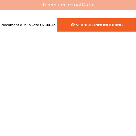
freemium.actualData
dossier.commercial_info.website
XXXXXXXXXX
document.dueToDate
02.04.23
SEARCH.ONMONITORING
dossier.commercial_info.activity
XXXXXXXXXX
freemium.exampleText_1
freemium.exampleText_2
freemium.anonymousPerSearch2
FREEMIUM.DETAILS
FREEMIUM.REGISTER