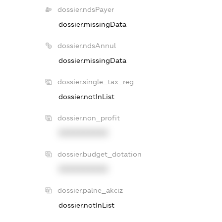
dossier.ndsPayer
dossier.missingData
dossier.ndsAnnul
dossier.missingData
dossier.single_tax_reg
dossier.notInList
dossier.non_profit
XXXXXXXXXX
dossier.budget_dotation
XXXXXXXXXX
dossier.palne_akciz
dossier.notInList