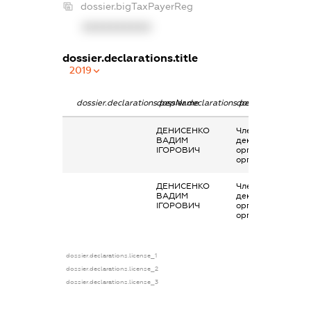
dossier.bigTaxPayerReg
XXXXXXXXXX
dossier.declarations.title
2019
dossier.declarations.pepName
dossier.declarations.personName
dossier.declaratio
ДЕНИСЕНКО
Членство суб’єкта
ВАДИМ
декларування в
ІГОРОВИЧ
організаціях та їх
органах
ДЕНИСЕНКО
Членство суб’єкта
ВАДИМ
декларування в
ІГОРОВИЧ
організаціях та їх
органах
dossier.declarations.license_1
dossier.declarations.license_2
dossier.declarations.license_3