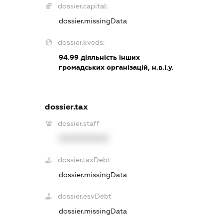
dossier.capital:
dossier.missingData
dossier.kveds:
94.99
діяльність інших
громадських організацій, н.в.і.у.
dossier.tax
dossier.staff
XXXXXXXXXX
dossier.taxDebt
dossier.missingData
dossier.esvDebt
dossier.missingData