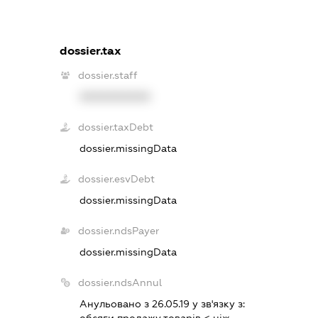
dossier.tax
dossier.staff
XXXXXXXXXX
dossier.taxDebt
dossier.missingData
dossier.esvDebt
dossier.missingData
dossier.ndsPayer
dossier.missingData
dossier.ndsAnnul
Анульовано з 26.05.19 у зв'язку з:
обсяги продажу товарiв < нiж