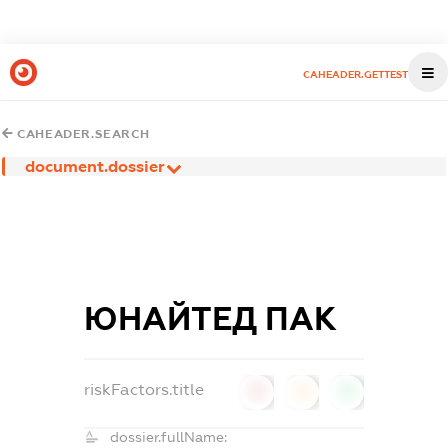
CAHEADER.GETTEST
CAHEADER.SEARCH
document.dossier
ЮНАЙТЕД ПАК
riskFactors.title
0
0
0
dossier.fullName: