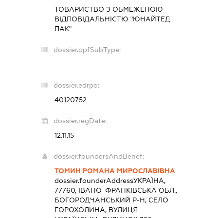
ТОВАРИСТВО З ОБМЕЖЕНОЮ
ВІДПОВІДАЛЬНІСТЮ "ЮНАЙТЕД
ПАК"
dossier.opfSubType:
-
dossier.edrpo:
40120752
dossier.regDate:
12.11.15
dossier.foundersAndBenef:
ТОМИН РОМАНА МИРОСЛАВІВНА
dossier.founderAddress
УКРАЇНА,
77760, ІВАНО-ФРАНКІВСЬКА ОБЛ.,
БОГОРОДЧАНСЬКИЙ Р-Н, СЕЛО
ГОРОХОЛИНА, ВУЛИЦЯ