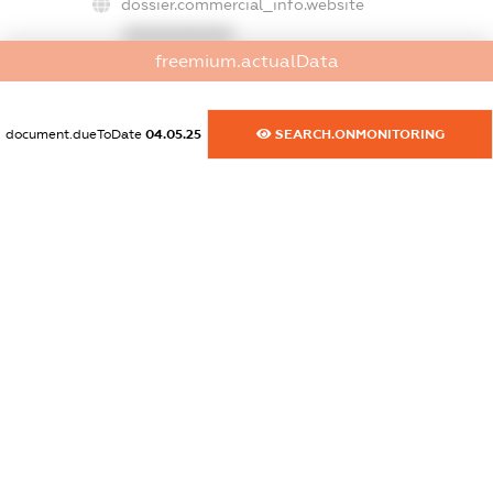
dossier.commercial_info.website
XXXXXXXXXX
freemium.actualData
dossier.commercial_info.activity
XXXXXXXXXX
document.dueToDate
04.05.25
SEARCH.ONMONITORING
freemium.exampleText_1
freemium.exampleText_2
freemium.anonymousPerSearch2
FREEMIUM.DETAILS
FREEMIUM.REGISTER