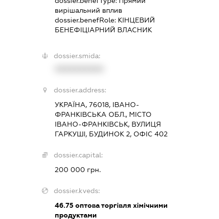
dossier.benefType:
Прямий
вирішальний вплив
dossier.benefRole:
КІНЦЕВИЙ
БЕНЕФІЦІАРНИЙ ВЛАСНИК
dossier.smida:
XXXXXXXXXX
dossier.address:
УКРАЇНА, 76018, ІВАНО-
ФРАНКІВСЬКА ОБЛ., МІСТО
ІВАНО-ФРАНКІВСЬК, ВУЛИЦЯ
ГАРКУШІ, БУДИНОК 2, ОФІС 402
dossier.capital:
200 000 грн.
dossier.kveds:
46.75
оптова торгівля хімічними
продуктами