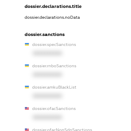
dossier.declarations.title
dossier.declarations.noData
dossier.sanctions
dossier.specSanctions
XXXXXXXXXX
dossier.rnboSanctions
XXXXXXXXXX
dossier.amkuBlackList
XXXXXXXXXX
dossier.ofacSanctions
XXXXXXXXXX
dossier.ofacNonSdnSanctions