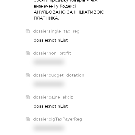
визначенi у Кодексi
АНУЛЬОВАНО ЗА IНIЦIАТИВОЮ
ПЛАТНИКА.
dossier.single_tax_reg
dossier.notInList
dossier.non_profit
XXXXXXXXXX
dossier.budget_dotation
XXXXXXXXXX
dossier.palne_akciz
dossier.notInList
dossier.bigTaxPayerReg
XXXXXXXXXX