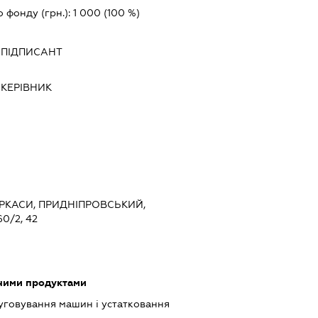
о фонду (грн.):
1 000
(100 %)
-
ПІДПИСАНТ
-
КЕРІВНИК
ЧЕРКАСИ, ПРИДНІПРОВСЬКИЙ,
0/2, 42
чними продуктами
луговування машин і устатковання