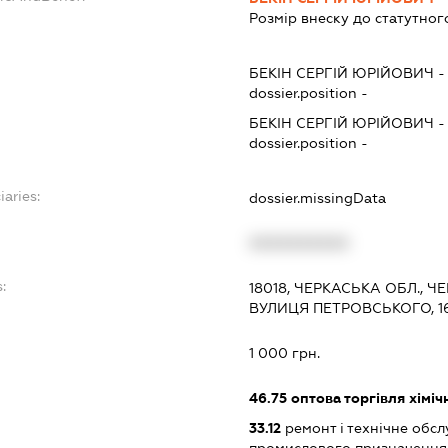
Розмір внеску до статутног
БЕКІН СЕРГІЙ ЮРІЙОВИЧ
dossier.position -
БЕКІН СЕРГІЙ ЮРІЙОВИЧ
dossier.position -
iaries:
dossier.missingData
XXXXXXXXXX
:
18018, ЧЕРКАСЬКА ОБЛ., 
ВУЛИЦЯ ПЕТРОВСЬКОГО, 16
1 000 грн.
46.75
оптова торгівля хімі
33.12
ремонт і технічне обс