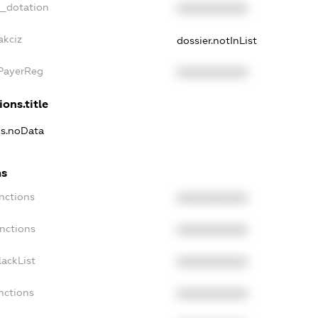
t_dotation
XXXXXXXXXX
akciz
dossier.notInList
xPayerReg
XXXXXXXXXX
ions.title
ns.noData
ns
nctions
XXXXXXXXXX
nctions
XXXXXXXXXX
ackList
XXXXXXXXXX
nctions
XXXXXXXXXX