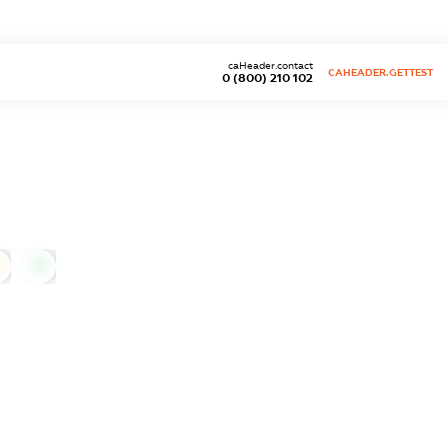
caHeader.contact
CAHEADER.GETTEST
0 (800) 210 102
0