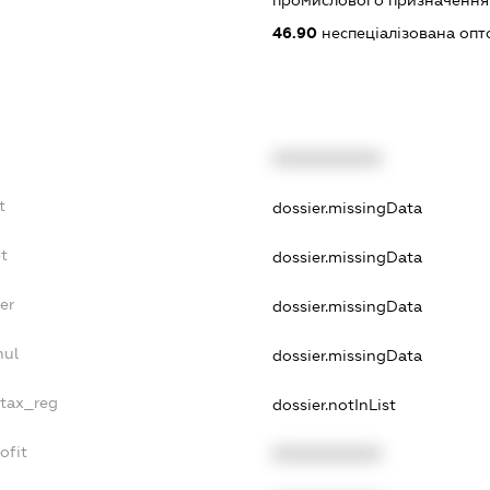
промислового призначення
46.90
неспеціалізована опт
XXXXXXXXXX
t
dossier.missingData
t
dossier.missingData
er
dossier.missingData
nul
dossier.missingData
_tax_reg
dossier.notInList
ofit
XXXXXXXXXX