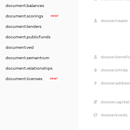
document.balances
document.scorings
new!
dossier.heads:
document.tenders
document.publicfunds
document.ved
dossier.benefic
document.semantrum
document.relationships
dossier.smida:
document.licenses
new!
dossier.address
dossier.capital:
dossier.kveds: