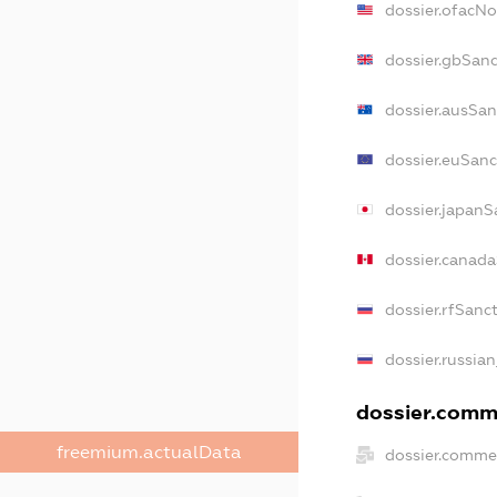
dossier.ofacN
dossier.gbSanc
dossier.ausSan
dossier.euSanc
dossier.japanS
dossier.canad
dossier.rfSanc
dossier.russian
dossier.comme
freemium.actualData
dossier.commer