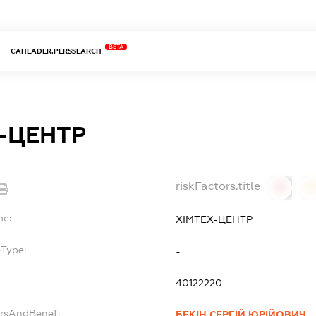
BETA
CAHEADER.PERSSEARCH
-ЦЕНТР
riskFactors.title
0
0
me:
ХІМТЕХ-ЦЕНТР
bType:
-
40122220
ersAndBenef:
БЕКІН СЕРГІЙ ЮРІЙОВИЧ