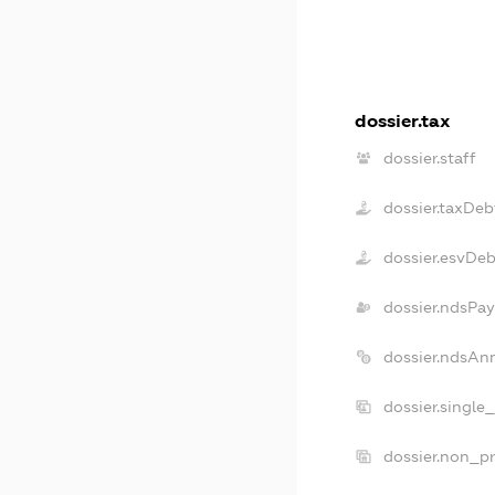
dossier.tax
dossier.staff
dossier.taxDeb
dossier.esvDeb
dossier.ndsPay
dossier.ndsAn
dossier.single
dossier.non_pr