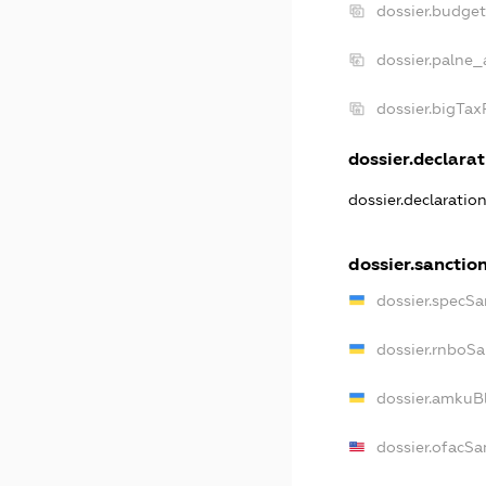
dossier.budge
dossier.palne_
dossier.bigTa
dossier.declarat
dossier.declaratio
dossier.sanctio
dossier.specSa
dossier.rnboSa
dossier.amkuBl
dossier.ofacSa