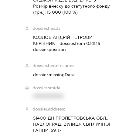
ОРДЖОНІКІДЗЕ БУД. 27 КВ. 3
Розмір внеску до статутного фонду
(грн.):
15 000
(100 %)
dossier.heads:
КОЗЛОВ АНДРІЙ ПЕТРОВИЧ
-
КЕРІВНИК
- dossier.from 03.11.16
dossier.position -
dossier.beneficiaries:
dossier.missingData
dossier.smida:
XXXXXXXXXX
dossier.address:
51400, ДНІПРОПЕТРОВСЬКА ОБЛ.,
ПАВЛОГРАД, ВУЛИЦЯ СВІТЛИЧНОЇ
ГАННИ, 59, 17