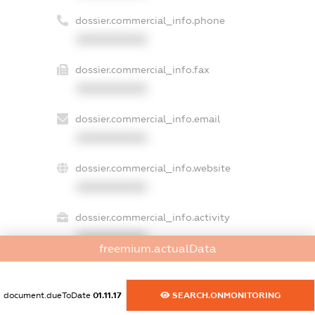
dossier.commercial_info.phone
XXXXXXXXXX
dossier.commercial_info.fax
XXXXXXXXXX
dossier.commercial_info.email
XXXXXXXXXX
dossier.commercial_info.website
XXXXXXXXXX
dossier.commercial_info.activity
XXXXXXXXXX
freemium.actualData
document.dueToDate
01.11.17
SEARCH.ONMONITORING
freemium.exampleText_1
freemium.exampleText_2