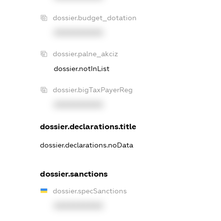
dossier.budget_dotation
XXXXXXXXXX
dossier.palne_akciz
dossier.notInList
dossier.bigTaxPayerReg
XXXXXXXXXX
dossier.declarations.title
dossier.declarations.noData
dossier.sanctions
dossier.specSanctions
XXXXXXXXXX