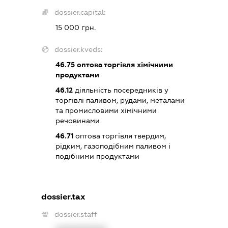
dossier.capital:
15 000 грн.
dossier.kveds:
46.75
оптова торгівля хімічними
продуктами
46.12
діяльність посередників у
торгівлі паливом, рудами, металами
та промисловими хімічними
речовинами
46.71
оптова торгівля твердим,
рідким, газоподібним паливом і
подібними продуктами
dossier.tax
dossier.staff