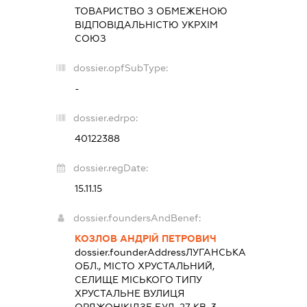
ТОВАРИСТВО З ОБМЕЖЕНОЮ
ВІДПОВІДАЛЬНІСТЮ
УКРХІМ
СОЮЗ
dossier.opfSubType:
-
dossier.edrpo:
40122388
dossier.regDate:
15.11.15
dossier.foundersAndBenef:
КОЗЛОВ АНДРІЙ ПЕТРОВИЧ
dossier.founderAddress
ЛУГАНСЬКА
ОБЛ., МІСТО ХРУСТАЛЬНИЙ,
СЕЛИЩЕ МІСЬКОГО ТИПУ
ХРУСТАЛЬНЕ ВУЛИЦЯ