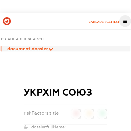
CAHEADER.GETTEST
CAHEADER.SEARCH
document.dossier
УКРХІМ СОЮЗ
riskFactors.title
0
0
0
dossier.fullName: