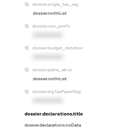
dossier.single_tax_reg
dossier.notInList
dossier.non_profit
XXXXXXXXXX
dossier.budget_dotation
XXXXXXXXXX
dossier.palne_akciz
dossier.notInList
dossier.bigTaxPayerReg
XXXXXXXXXX
dossier.declarations.title
dossier.declarations.noData