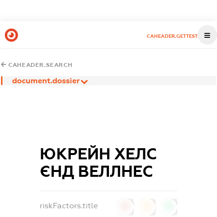
CAHEADER.GETTEST
CAHEADER.SEARCH
document.dossier
ЮКРЕЙН ХЕЛС
ЄНД ВЕЛЛНЕС
riskFactors.title
0
0
0