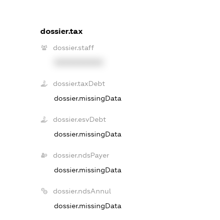
dossier.tax
dossier.staff
XXXXXXXXXX
dossier.taxDebt
dossier.missingData
dossier.esvDebt
dossier.missingData
dossier.ndsPayer
dossier.missingData
dossier.ndsAnnul
dossier.missingData