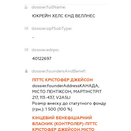
dossier.fullName:
ЮКРЕЙН ХЕЛС ЄНД ВЕЛЛНЕС
dossier.opfSubType:
-
dossier.edrpo:
40122697
dossier.foundersAndBenef:
ПІТТС КРІСТОФЕР ДЖЕЙСОН
dossier.founderAddress
КАНАДА,
МІСТО ПЕНТІКСОН, МАРТІНСТРІТ
217, 113-437, V2A5LI
Розмір внеску до статутного фонду
(грн.):
1 500
(100 %)
КІНЦЕВИЙ БЕНЕФІЦІАРНИЙ
ВЛАСНИК (КОНТРОЛЕР)-ПІТТС
КРІСТОФЕР ДЖЕЙСОН,МІСТО