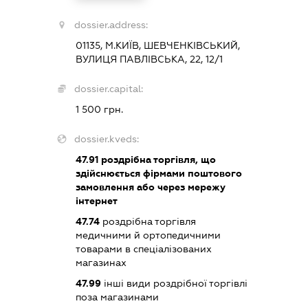
dossier.address:
01135, М.КИЇВ, ШЕВЧЕНКІВСЬКИЙ,
ВУЛИЦЯ ПАВЛІВСЬКА, 22, 12/1
dossier.capital:
1 500 грн.
dossier.kveds:
47.91
роздрібна торгівля, що
здійснюється фірмами поштового
замовлення або через мережу
інтернет
47.74
роздрібна торгівля
медичними й ортопедичними
товарами в спеціалізованих
магазинах
47.99
інші види роздрібної торгівлі
поза магазинами