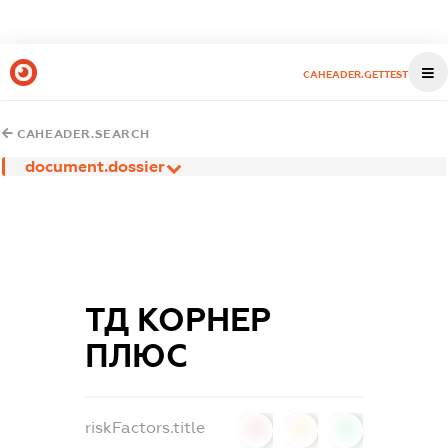
CAHEADER.GETTEST
CAHEADER.SEARCH
document.dossier
ТД КОРНЕР
ПЛЮС
riskFactors.title
0
0
0