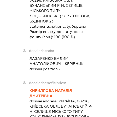
08298, КИЇВСЬКА ОБЛ.,
БУЧАНСЬКИЙ Р-Н, СЕЛИЩЕ
МІСЬКОГО ТИПУ
КОЦЮБИНСЬКЕ(З), ВУЛ.ЛІСОВА,
БУДИНОК 23
statements.nationality:
Україна
Розмір внеску до статутного
фонду (грн.):
100
(100 %)
dossier.heads:
ЛАЗАРЕНКО ВАДИМ
АНАТОЛІЙОВИЧ
-
КЕРІВНИК
dossier.position -
dossier.beneficiaries:
КИРИЛЛОВА НАТАЛІЯ
ДМИТРІВНА
dossier.address:
УКРАЇНА, 08298,
КИЇВСЬКА ОБЛ., БУЧАНСЬКИЙ Р-
Н, СЕЛИЩЕ МІСЬКОГО ТИПУ
КОЦЮБИНСЬКЕ(З), ВУЛ.ЛІСОВА,