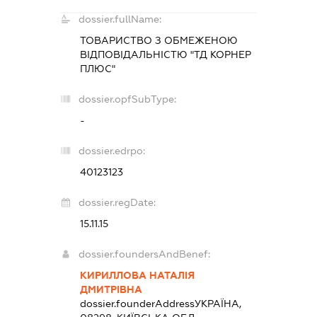
dossier.fullName:
ТОВАРИСТВО З ОБМЕЖЕНОЮ
ВІДПОВІДАЛЬНІСТЮ "ТД КОРНЕР
ПЛЮС"
dossier.opfSubType:
-
dossier.edrpo:
40123123
dossier.regDate:
15.11.15
dossier.foundersAndBenef:
КИРИЛЛОВА НАТАЛІЯ
ДМИТРІВНА
dossier.founderAddress
УКРАЇНА,