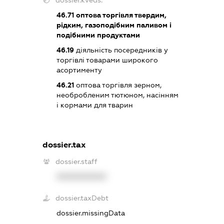
46.71
оптова торгівля твердим,
рідким, газоподібним паливом і
подібними продуктами
46.19
діяльність посередників у
торгівлі товарами широкого
асортименту
46.21
оптова торгівля зерном,
необробленим тютюном, насінням
і кормами для тварин
dossier.tax
dossier.staff
XXXXXXXXXX
dossier.taxDebt
dossier.missingData