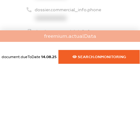
dossier.commercial_info.phone
XXXXXXXXXX
dossier.commercial_info.fax
freemium.actualData
XXXXXXXXXX
dossier.commercial_info.email
document.dueToDate
14.08.25
SEARCH.ONMONITORING
XXXXXXXXXX
dossier.commercial_info.website
XXXXXXXXXX
dossier.commercial_info.activity
XXXXXXXXXX
freemium.exampleText_1
freemium.exampleText_2