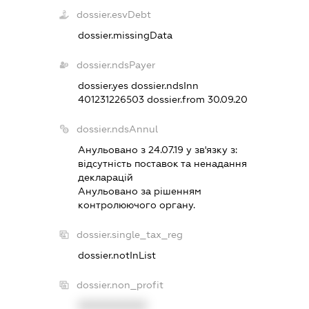
dossier.esvDebt
dossier.missingData
dossier.ndsPayer
dossier.yes
dossier.ndsInn
401231226503
dossier.from 30.09.20
dossier.ndsAnnul
Анульовано з 24.07.19 у зв'язку з:
вiдсутнiсть поставок та ненадання
декларацiй
Анульовано за рiшенням
контролюючого органу.
dossier.single_tax_reg
dossier.notInList
dossier.non_profit
XXXXXXXXXX