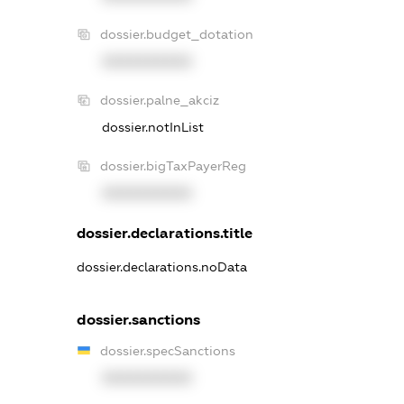
dossier.budget_dotation
XXXXXXXXXX
dossier.palne_akciz
dossier.notInList
dossier.bigTaxPayerReg
XXXXXXXXXX
dossier.declarations.title
dossier.declarations.noData
dossier.sanctions
dossier.specSanctions
XXXXXXXXXX