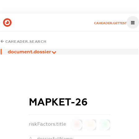
CAHEADER.GETTEST
CAHEADER.SEARCH
document.dossier
МАРКЕТ-26
riskFactors.title
0
0
0
dossier.fullName: