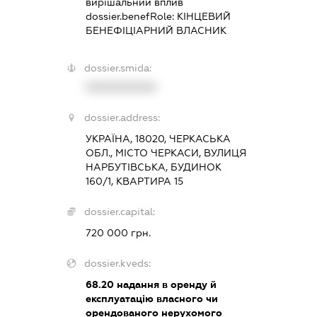
вирішальний вплив
dossier.benefRole:
КІНЦЕВИЙ
БЕНЕФІЦІАРНИЙ ВЛАСНИК
dossier.smida:
XXXXXXXXXX
dossier.address:
УКРАЇНА, 18020, ЧЕРКАСЬКА
ОБЛ., МІСТО ЧЕРКАСИ, ВУЛИЦЯ
НАРБУТІВСЬКА, БУДИНОК
160/1, КВАРТИРА 15
dossier.capital:
720 000 грн.
dossier.kveds:
68.20
надання в оренду й
експлуатацію власного чи
орендованого нерухомого