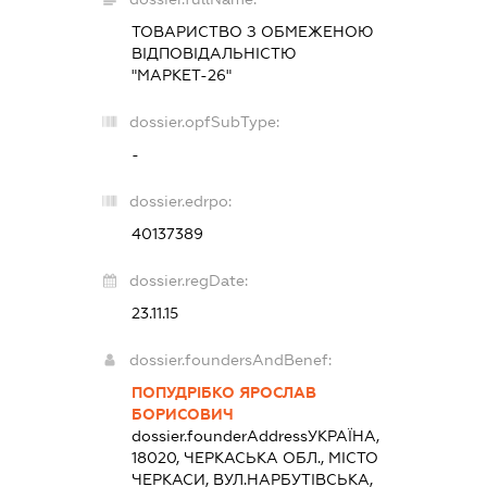
ТОВАРИСТВО З ОБМЕЖЕНОЮ
ВІДПОВІДАЛЬНІСТЮ
"МАРКЕТ-26"
dossier.opfSubType:
-
dossier.edrpo:
40137389
dossier.regDate:
23.11.15
dossier.foundersAndBenef:
ПОПУДРІБКО ЯРОСЛАВ
БОРИСОВИЧ
dossier.founderAddress
УКРАЇНА,
18020, ЧЕРКАСЬКА ОБЛ., МІСТО
ЧЕРКАСИ, ВУЛ.НАРБУТІВСЬКА,