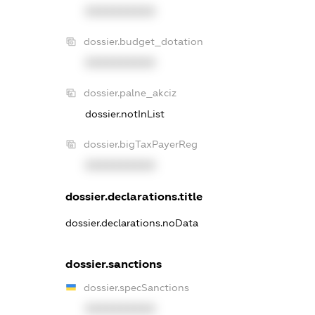
XXXXXXXXXX
dossier.budget_dotation
XXXXXXXXXX
dossier.palne_akciz
dossier.notInList
dossier.bigTaxPayerReg
XXXXXXXXXX
dossier.declarations.title
dossier.declarations.noData
dossier.sanctions
dossier.specSanctions
XXXXXXXXXX