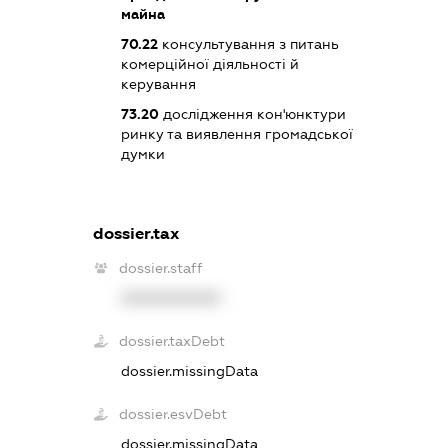
майна
70.22
консультування з питань
комерційної діяльності й
керування
73.20
дослідження кон'юнктури
ринку та виявлення громадської
думки
dossier.tax
dossier.staff
XXXXXXXXXX
dossier.taxDebt
dossier.missingData
dossier.esvDebt
dossier.missingData