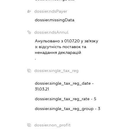
dossier.ndsPayer
dossier.missingData
dossier.ndsAnnul
Анульовано з 01.07.20 у зв'язку
з:
вiдсутнiсть поставок та
ненадання декларацiй
.
dossier.single_tax_reg
dossier.single_tax_reg_date -
31.03.21
dossier.single_tax_reg_rate - 5
dossier.single_tax_reg_group - 3
dossier.non_profit