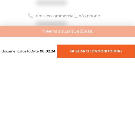
XXXXXXXXXX
dossier.commercial_info.phone
XXXXXXXXXX
freemium.actualData
dossier.commercial_info.fax
XXXXXXXXXX
document.dueToDate
08.02.24
SEARCH.ONMONITORING
dossier.commercial_info.email
XXXXXXXXXX
dossier.commercial_info.website
XXXXXXXXXX
dossier.commercial_info.activity
XXXXXXXXXX
freemium.exampleText_1