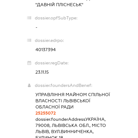
"ДАВНІЙ ПЛІСНЕСЬК"
dossier.opfSubType:
-
dossier.edrpo:
40137394
dossier.regDate:
23.11.15
dossier.foundersAndBenef:
УПРАВЛІННЯ МАЙНОМ СПІЛЬНОЇ
ВЛАСНОСТІ ЛЬВІВСЬКОЇ
ОБЛАСНОЇ РАДИ
25255072
dossier.founderAddress
УКРАЇНА,
79008, ЛЬВІВСЬКА ОБЛ., МІСТО
ЛЬВІВ, ВУЛ.ВИННИЧЕНКА,
БУДИНОК 18