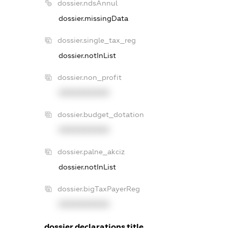
dossier.ndsAnnul
dossier.missingData
dossier.single_tax_reg
dossier.notInList
dossier.non_profit
XXXXXXXXXX
dossier.budget_dotation
XXXXXXXXXX
dossier.palne_akciz
dossier.notInList
dossier.bigTaxPayerReg
XXXXXXXXXX
dossier.declarations.title