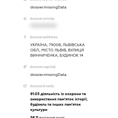
dossier.missingData
dossier.smida:
XXXXXXXXXX
dossier.address:
УКРАЇНА, 79008, ЛЬВІВСЬКА
ОБЛ., МІСТО ЛЬВІВ, ВУЛИЦЯ
ВИННИЧЕНКА, БУДИНОК 14
dossier.capital:
dossier.missingData
dossier.kveds:
91.03
діяльність із охорони та
використання пам'яток історії,
будівель та інших пам'яток
культури
58.11
видання книг