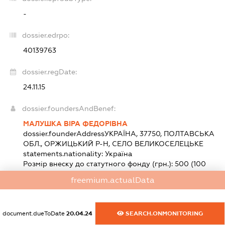
-
dossier.edrpo:
40139763
dossier.regDate:
24.11.15
dossier.foundersAndBenef:
МАЛУШКА ВІРА ФЕДОРІВНА
dossier.founderAddress
УКРАЇНА, 37750, ПОЛТАВСЬКА
ОБЛ., ОРЖИЦЬКИЙ Р-Н, СЕЛО ВЕЛИКОСЕЛЕЦЬКЕ
statements.nationality:
Україна
Розмір внеску до статутного фонду (грн.):
500
(100
%)
freemium.actualData
dossier.heads:
document.dueToDate
20.04.24
SEARCH.ONMONITORING
МАЛУШКА ВІРА ФЕДОРІВНА
-
ПРЕДСТАВНИК
-