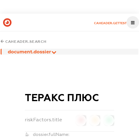
CAHEADER.GETTEST
CAHEADER.SEARCH
document.dossier
ТЕРАКС ПЛЮС
riskFactors.title
0
0
0
dossier.fullName: