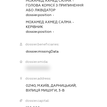
МОХАМЕД АХМЕД САЛМА
-
ГОЛОВА КОМІСІЇ З ПРИПИНЕННЯ
АБО ЛІКВІДАТОР
dossier.position -
МОХАМЕД АХМЕД САЛМА
-
КЕРІВНИК
dossier.position -
dossier.beneficiaries:
dossier.missingData
dossier.smida:
XXXXXXXXXX
dossier.address:
02140, М.КИЇВ, ДАРНИЦЬКИЙ,
ВУЛИЦЯ МИШУГИ, 3-В
dossier.capital: