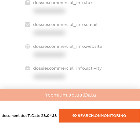
dossier.commercial_info.fax
XXXXXXXXXX
dossier.commercial_info.email
XXXXXXXXXX
dossier.commercial_info.website
XXXXXXXXXX
dossier.commercial_info.activity
XXXXXXXXXX
freemium.actualData
freemium.exampleText_1
freemium.exampleText_2
freemium.anonymousPerSearch2
document.dueToDate
28.04.18
SEARCH.ONMONITORING
FREEMIUM.DETAILS
FREEMIUM.REGISTER