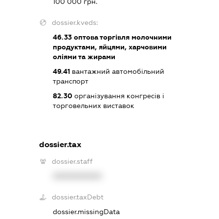
100 000 грн.
dossier.kveds:
46.33
оптова торгівля молочними
продуктами, яйцями, харчовими
оліями та жирами
49.41
вантажний автомобільний
транспорт
82.30
організування конгресів і
торговельних виставок
dossier.tax
dossier.staff
XXXXXXXXXX
dossier.taxDebt
dossier.missingData