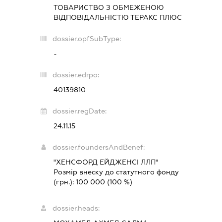
ТОВАРИСТВО З ОБМЕЖЕНОЮ
ВІДПОВІДАЛЬНІСТЮ
ТЕРАКС ПЛЮС
dossier.opfSubType:
-
dossier.edrpo:
40139810
dossier.regDate:
24.11.15
dossier.foundersAndBenef:
"ХЕНСФОРД ЕЙДЖЕНСІ ЛЛП"
Розмір внеску до статутного фонду
(грн.):
100 000
(100 %)
dossier.heads: