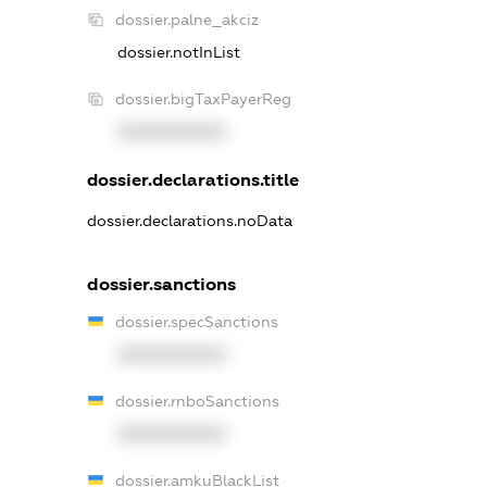
dossier.palne_akciz
dossier.notInList
dossier.bigTaxPayerReg
XXXXXXXXXX
dossier.declarations.title
dossier.declarations.noData
dossier.sanctions
dossier.specSanctions
XXXXXXXXXX
dossier.rnboSanctions
XXXXXXXXXX
dossier.amkuBlackList