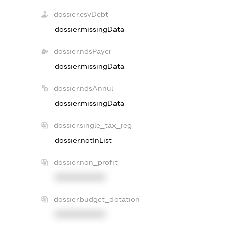
dossier.esvDebt
dossier.missingData
dossier.ndsPayer
dossier.missingData
dossier.ndsAnnul
dossier.missingData
dossier.single_tax_reg
dossier.notInList
dossier.non_profit
XXXXXXXXXX
dossier.budget_dotation
XXXXXXXXXX