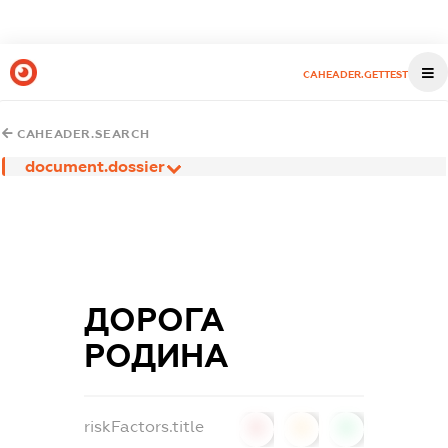
CAHEADER.GETTEST
CAHEADER.SEARCH
document.dossier
ДОРОГА
РОДИНА
riskFactors.title
0
0
0