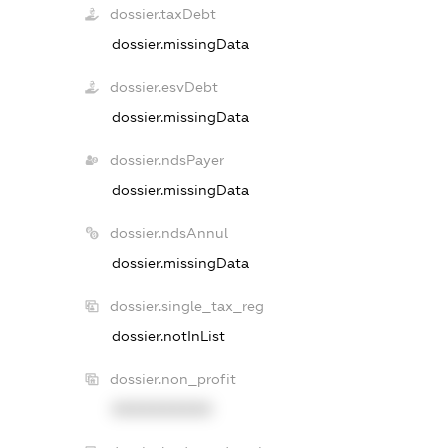
dossier.taxDebt
dossier.missingData
dossier.esvDebt
dossier.missingData
dossier.ndsPayer
dossier.missingData
dossier.ndsAnnul
dossier.missingData
dossier.single_tax_reg
dossier.notInList
dossier.non_profit
XXXXXXXXXX