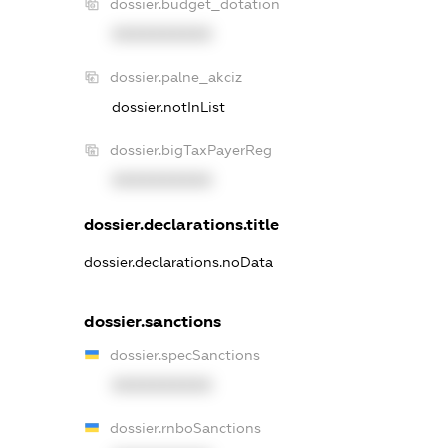
dossier.budget_dotation
XXXXXXXXXX
dossier.palne_akciz
dossier.notInList
dossier.bigTaxPayerReg
XXXXXXXXXX
dossier.declarations.title
dossier.declarations.noData
dossier.sanctions
dossier.specSanctions
XXXXXXXXXX
dossier.rnboSanctions