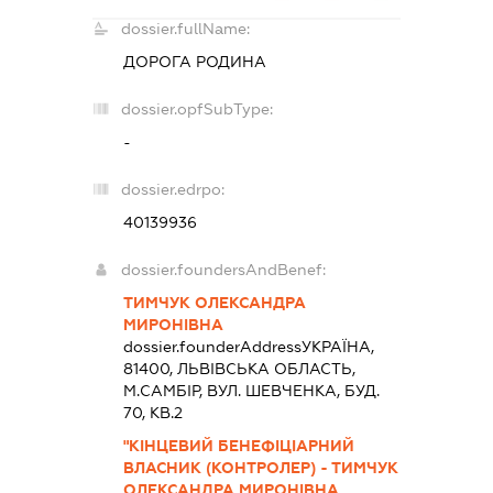
dossier.fullName:
ДОРОГА РОДИНА
dossier.opfSubType:
-
dossier.edrpo:
40139936
dossier.foundersAndBenef:
ТИМЧУК ОЛЕКСАНДРА
МИРОНІВНА
dossier.founderAddress
УКРАЇНА,
81400, ЛЬВIВСЬКА ОБЛАСТЬ,
М.САМБІР, ВУЛ. ШЕВЧЕНКА, БУД.
70, КВ.2
"КІНЦЕВИЙ БЕНЕФІЦІАРНИЙ
ВЛАСНИК (КОНТРОЛЕР) - ТИМЧУК
ОЛЕКСАНДРА МИРОНІВНА,