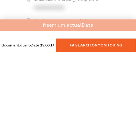
XXXXXXXXXX
dossier.commercial_info.fax
freemium.actualData
XXXXXXXXXX
dossier.commercial_info.email
document.dueToDate
25.03.17
SEARCH.ONMONITORING
XXXXXXXXXX
dossier.commercial_info.website
XXXXXXXXXX
dossier.commercial_info.activity
XXXXXXXXXX
freemium.exampleText_1
freemium.exampleText_2
freemium.anonymousPerSearch2