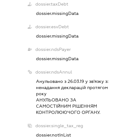
dossier.taxDebt
dossier.missingData
dossier.esvDebt
dossier.missingData
dossier.ndsPayer
dossier.missingData
dossier.ndsAnnul
Анульовано з 26.03.19 у зв'язку з:
ненадання декларацiй протягом
року
АНУЛЬОВАНО ЗА
САМОСТIЙНИМ РIШЕННЯМ
КОНТРОЛЮЮЧОГО ОРГАНУ.
dossier.single_tax_reg
dossier.notInList