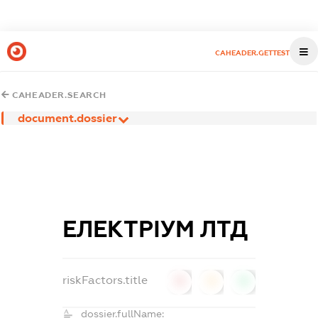
CAHEADER.GETTEST
CAHEADER.SEARCH
document.dossier
ЕЛЕКТРІУМ ЛТД
riskFactors.title
0
0
0
dossier.fullName: