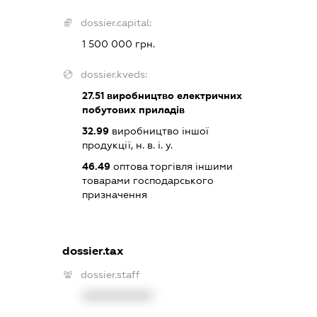
dossier.capital:
1 500 000 грн.
dossier.kveds:
27.51
виробництво електричних
побутових приладів
32.99
виробництво іншої
продукції, н. в. і. у.
46.49
оптова торгівля іншими
товарами господарського
призначення
dossier.tax
dossier.staff
XXXXXXXXXX