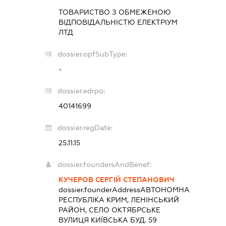
ТОВАРИСТВО З ОБМЕЖЕНОЮ
ВІДПОВІДАЛЬНІСТЮ
ЕЛЕКТРІУМ
ЛТД
dossier.opfSubType:
-
dossier.edrpo:
40141699
dossier.regDate:
25.11.15
dossier.foundersAndBenef:
КУЧЕРОВ СЕРГІЙ СТЕПАНОВИЧ
dossier.founderAddress
АВТОНОМНА
РЕСПУБЛІКА КРИМ, ЛЕНІНСЬКИЙ
РАЙОН, СЕЛО ОКТЯБРСЬКЕ
ВУЛИЦЯ КИЇВСЬКА БУД. 59