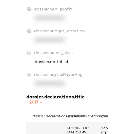
dossier.non_profit
XXXXXXXXXX
dossier.budget_dotation
XXXXXXXXXX
dossier.palne_akciz
dossier.notInList
dossier.bigTaxPayerReg
XXXXXXXXXX
dossier.declarations.title
2017
dossier.declarations.pepName
dossier.declarations.personName
dossier.declaratio
БРОЛЬ ІГОР
Заробітна плата
ІВАНОВИЧ
отримана за