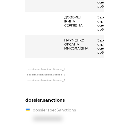
основним місцем
роботи
ДОВБИШ
Заробітна плата
ІРИНА
отримана за
СЕРГІЇВНА
основним місцем
роботи
НАУМЕНКО
Заробітна плата
ОКСАНА
отримана за
МИКОЛАЇВНА
основним місцем
роботи
dossier.declarations.license_1
dossier.declarations.license_2
dossier.declarations.license_3
dossier.sanctions
dossier.specSanctions
XXXXXXXXXX