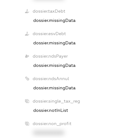
dossier.taxDebt
dossier.missingData
dossier.esvDebt
dossier.missingData
dossier.ndsPayer
dossier.missingData
dossier.ndsAnnul
dossier.missingData
dossier.single_tax_reg
dossier.notInList
dossier.non_profit
XXXXXXXXXX