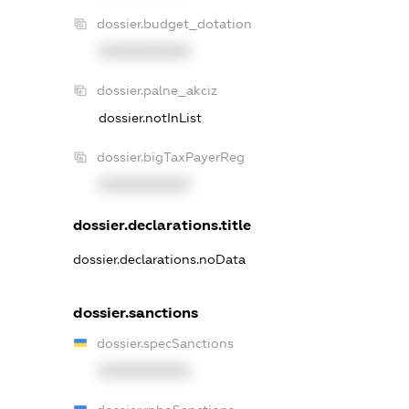
dossier.budget_dotation
XXXXXXXXXX
dossier.palne_akciz
dossier.notInList
dossier.bigTaxPayerReg
XXXXXXXXXX
dossier.declarations.title
dossier.declarations.noData
dossier.sanctions
dossier.specSanctions
XXXXXXXXXX