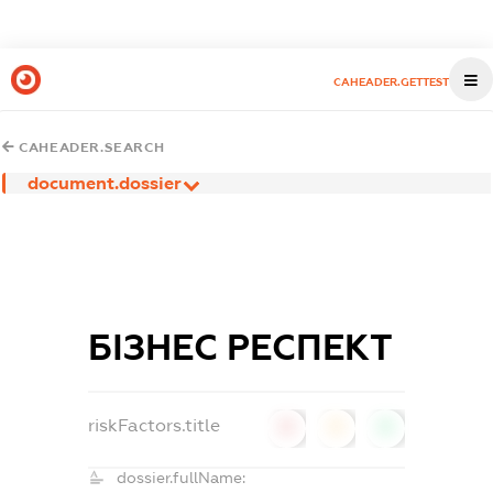
CAHEADER.GETTEST
CAHEADER.SEARCH
document.dossier
БІЗНЕС РЕСПЕКТ
riskFactors.title
0
0
0
dossier.fullName: