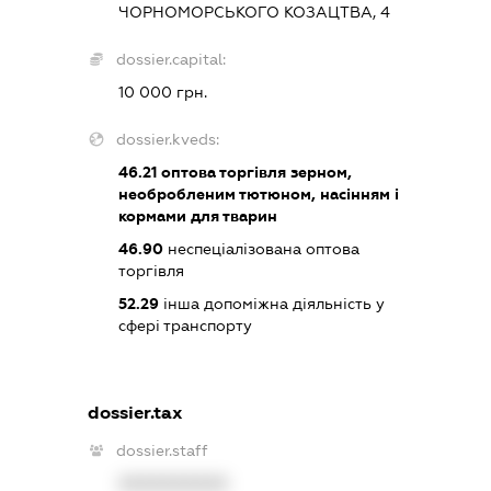
ЧОРНОМОРСЬКОГО КОЗАЦТВА, 4
dossier.capital:
10 000 грн.
dossier.kveds:
46.21
оптова торгівля зерном,
необробленим тютюном, насінням і
кормами для тварин
46.90
неспеціалізована оптова
торгівля
52.29
інша допоміжна діяльність у
сфері транспорту
dossier.tax
dossier.staff
XXXXXXXXXX