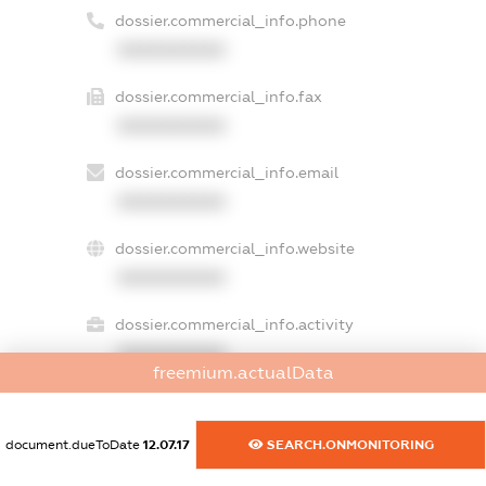
dossier.commercial_info.phone
XXXXXXXXXX
dossier.commercial_info.fax
XXXXXXXXXX
dossier.commercial_info.email
XXXXXXXXXX
dossier.commercial_info.website
XXXXXXXXXX
dossier.commercial_info.activity
XXXXXXXXXX
freemium.actualData
document.dueToDate
12.07.17
SEARCH.ONMONITORING
freemium.exampleText_1
freemium.exampleText_2