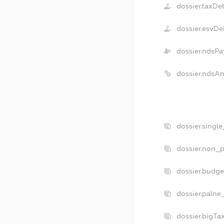
dossier.taxDe
dossier.esvDe
dossier.ndsPa
dossier.ndsA
dossier.singl
dossier.non_p
dossier.budg
dossier.palne
dossier.bigT