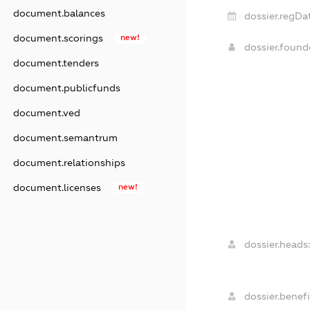
document.balances
dossier.regDa
document.scorings
new!
dossier.foun
document.tenders
document.publicfunds
document.ved
document.semantrum
document.relationships
document.licenses
new!
dossier.heads
dossier.benefi