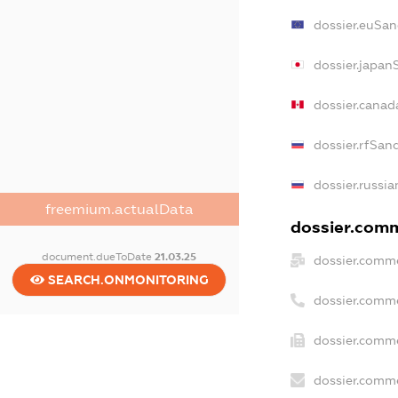
dossier.euSan
dossier.japan
dossier.cana
dossier.rfSan
dossier.russia
freemium.actualData
dossier.comm
document.dueToDate
21.03.25
dossier.comme
SEARCH.ONMONITORING
dossier.comm
dossier.comme
dossier.comme