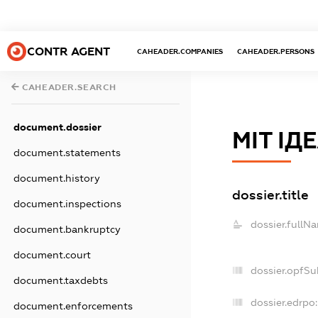
CONTR AGENT
CAHEADER.COMPANIES
CAHEADER.PERSONS
CAHEADER.SEARCH
document.dossier
МІТ ІД
document.statements
document.history
dossier.title
document.inspections
dossier.fullN
document.bankruptcy
document.court
dossier.opfSu
document.taxdebts
dossier.edrpo:
document.enforcements