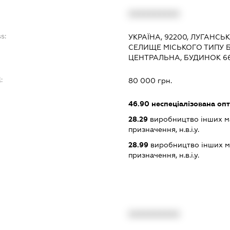
:
XXXXXXXXXX
s:
УКРАЇНА, 92200, ЛУГАНСЬ
СЕЛИЩЕ МІСЬКОГО ТИПУ 
ЦЕНТРАЛЬНА, БУДИНОК 6
:
80 000 грн.
46.90
неспеціалізована опт
28.29
виробництво інших ма
призначення, н.в.і.у.
28.99
виробництво інших ма
призначення, н.в.і.у.
XXXXXXXXXX