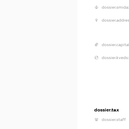
dossier.smida
dossier.addres
dossier.capital
dossier.kveds:
dossier.tax
dossier.staff