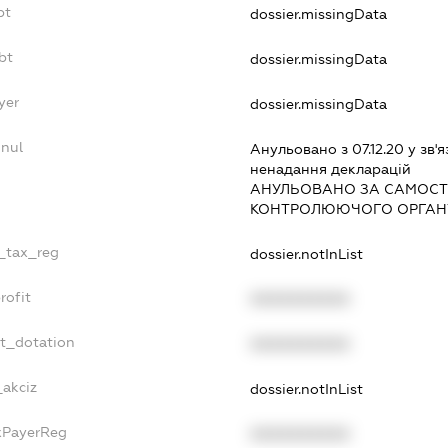
bt
dossier.missingData
bt
dossier.missingData
yer
dossier.missingData
nnul
Анульовано з 07.12.20 у зв'я
ненадання декларацiй
АНУЛЬОВАНО ЗА САМОСТ
КОНТРОЛЮЮЧОГО ОРГАНУ
e_tax_reg
dossier.notInList
rofit
XXXXXXXXXX
et_dotation
XXXXXXXXXX
_akciz
dossier.notInList
axPayerReg
XXXXXXXXXX