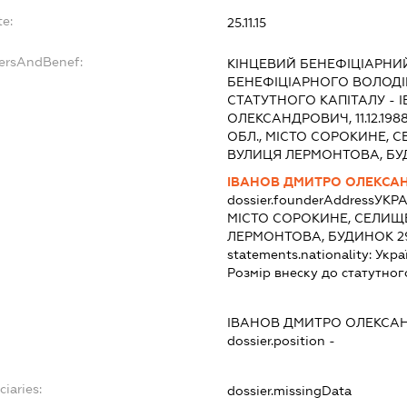
te:
25.11.15
dersAndBenef:
КІНЦЕВИЙ БЕНЕФІЦІАРНИ
БЕНЕФІЦІАРНОГО ВОЛОДІН
СТАТУТНОГО КАПІТАЛУ -
ОЛЕКСАНДРОВИЧ, 11.12.1988
ОБЛ., МІСТО СОРОКИНЕ, С
ВУЛИЦЯ ЛЕРМОНТОВА, БУ
ІВАНОВ ДМИТРО ОЛЕКСА
dossier.founderAddress
УКРА
МІСТО СОРОКИНЕ, СЕЛИЩЕ
ЛЕРМОНТОВА, БУДИНОК 2
statements.nationality:
Укра
Розмір внеску до статутног
:
ІВАНОВ ДМИТРО ОЛЕКСА
dossier.position -
ciaries:
dossier.missingData