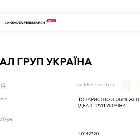
BETA
CAHEADER.PERSSEARCH
ЕАЛ ГРУП УКРАЇНА
riskFactors.title
0
ame:
ТОВАРИСТВО З ОБМЕЖЕНО
ІДЕАЛ ГРУП УКРАЇНА"
bType:
-
40142320