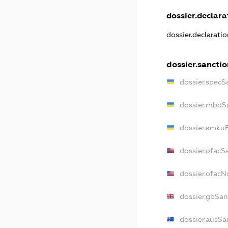
dossier.declarat
dossier.declarati
dossier.sancti
dossier.specS
dossier.rnboS
dossier.amkuB
dossier.ofacS
dossier.ofac
dossier.gbSan
dossier.ausSa