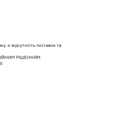
зку з:
вiдсутнiсть поставок та
IЙНИМ РIШЕННЯМ
.