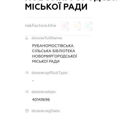
МІСЬКОЇ РАДИ
riskFactors.title
0
0
0
dossier.fullName:
РУБАНОМОСТІВСЬКА
СІЛЬСЬКА БІБЛІОТЕКА
НОВОМИРГОРОДСЬКОЇ
МІСЬКОЇ РАДИ
dossier.opfSubType:
-
dossier.edrpo:
40143696
dossier.regDate: