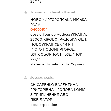
26.11.15
dossier.foundersAndBenef:
НОВОМИРГОРОДСЬКА МІСЬКА
РАДА
04055104
dossier.founderAddress
УКРАЇНА,
26000, КІРОВОГРАДСЬКА ОБЛ.,
НОВОУКРАЇНСЬКИЙ Р-Н,
МІСТО НОВОМИРГОРОД,
ВУЛ.СОБОРНОСТІ, БУДИНОК
227/7
statements.nationality:
Україна
dossier.heads:
СНІСАРЕНКО ВАЛЕНТИНА
ГРИГОРІВНА
-
ГОЛОВА КОМІСІЇ
З ПРИПИНЕННЯ АБО
ЛІКВІДАТОР
dossier.position -