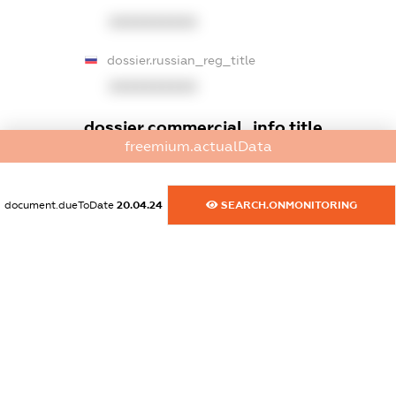
XXXXXXXXXX
dossier.russian_reg_title
XXXXXXXXXX
dossier.commercial_info.title
freemium.actualData
dossier.commercial_info.postal_address
XXXXXXXXXX
document.dueToDate
20.04.24
SEARCH.ONMONITORING
dossier.commercial_info.phone
XXXXXXXXXX
dossier.commercial_info.fax
XXXXXXXXXX
dossier.commercial_info.email
XXXXXXXXXX