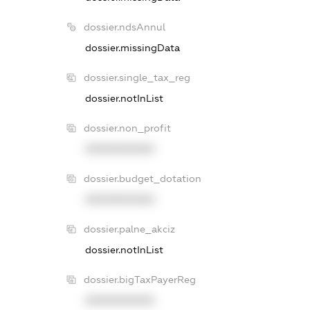
dossier.ndsAnnul
dossier.missingData
dossier.single_tax_reg
dossier.notInList
dossier.non_profit
XXXXXXXXXX
dossier.budget_dotation
XXXXXXXXXX
dossier.palne_akciz
dossier.notInList
dossier.bigTaxPayerReg
XXXXXXXXXX