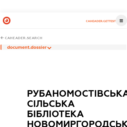
CAHEADER.GETTEST
CAHEADER.SEARCH
document.dossier
РУБАНОМОСТІВСЬК
СІЛЬСЬКА
БІБЛІОТЕКА
НОВОМИРГОРОДСЬК