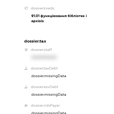
dossier.kveds:
91.01
функціювання бібліотек і
архівів
dossier.tax
dossier.staff
XXXXXXXXXX
dossier.taxDebt
dossier.missingData
dossier.esvDebt
dossier.missingData
dossier.ndsPayer
dossier.missingData