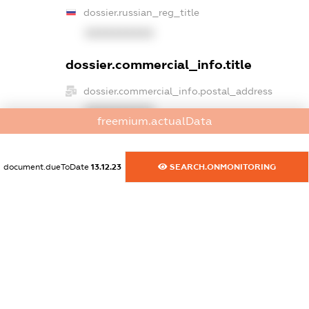
dossier.russian_reg_title
XXXXXXXXXX
dossier.commercial_info.title
dossier.commercial_info.postal_address
XXXXXXXXXX
freemium.actualData
dossier.commercial_info.phone
XXXXXXXXXX
document.dueToDate
13.12.23
SEARCH.ONMONITORING
dossier.commercial_info.fax
XXXXXXXXXX
dossier.commercial_info.email
XXXXXXXXXX
dossier.commercial_info.website
XXXXXXXXXX