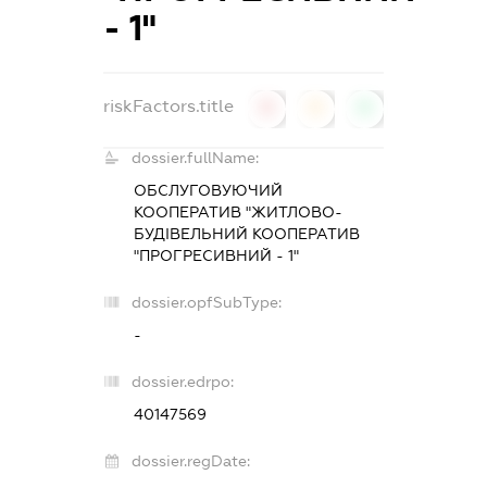
- 1"
riskFactors.title
0
0
0
dossier.fullName:
ОБСЛУГОВУЮЧИЙ
КООПЕРАТИВ "ЖИТЛОВО-
БУДІВЕЛЬНИЙ КООПЕРАТИВ
"ПРОГРЕСИВНИЙ - 1"
dossier.opfSubType:
-
dossier.edrpo:
40147569
dossier.regDate: