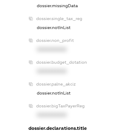
dossier.missingData
dossier.single_tax_reg
dossier.notInList
dossier.non_profit
XXXXXXXXXX
dossier.budget_dotation
XXXXXXXXXX
dossier.palne_akciz
dossier.notInList
dossier.bigTaxPayerReg
XXXXXXXXXX
dossier.declarations.title