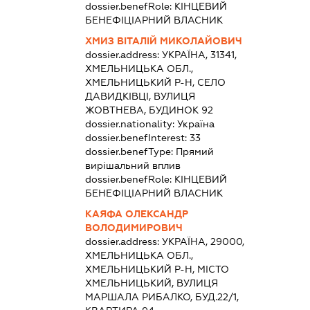
dossier.benefRole:
КІНЦЕВИЙ
БЕНЕФІЦІАРНИЙ ВЛАСНИК
ХМИЗ ВІТАЛІЙ МИКОЛАЙОВИЧ
dossier.address:
УКРАЇНА, 31341,
ХМЕЛЬНИЦЬКА ОБЛ.,
ХМЕЛЬНИЦЬКИЙ Р-Н, СЕЛО
ДАВИДКІВЦІ, ВУЛИЦЯ
ЖОВТНЕВА, БУДИНОК 92
dossier.nationality:
Україна
dossier.benefInterest:
33
dossier.benefType:
Прямий
вирішальний вплив
dossier.benefRole:
КІНЦЕВИЙ
БЕНЕФІЦІАРНИЙ ВЛАСНИК
КАЯФА ОЛЕКСАНДР
ВОЛОДИМИРОВИЧ
dossier.address:
УКРАЇНА, 29000,
ХМЕЛЬНИЦЬКА ОБЛ.,
ХМЕЛЬНИЦЬКИЙ Р-Н, МІСТО
ХМЕЛЬНИЦЬКИЙ, ВУЛИЦЯ
МАРШАЛА РИБАЛКО, БУД.22/1,