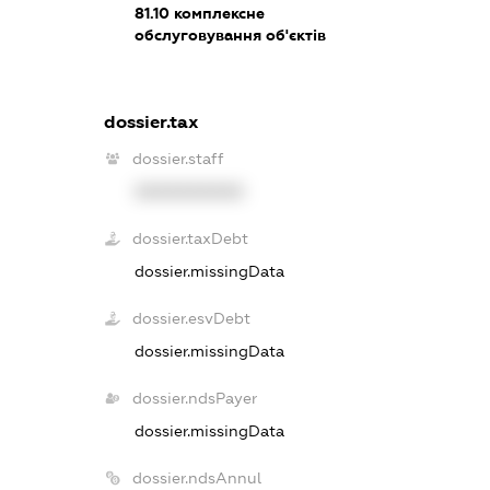
81.10
комплексне
обслуговування об'єктів
dossier.tax
dossier.staff
XXXXXXXXXX
dossier.taxDebt
dossier.missingData
dossier.esvDebt
dossier.missingData
dossier.ndsPayer
dossier.missingData
dossier.ndsAnnul