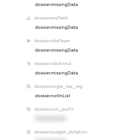
dossier.missingData
dossier.esvDebt
dossier.missingData
dossier.ndsPayer
dossier.missingData
dossier.ndsAnnul
dossier.missingData
dossier.single_tax_reg
dossier.notInList
dossier.non_profit
XXXXXXXXXX
dossier.budget_dotation