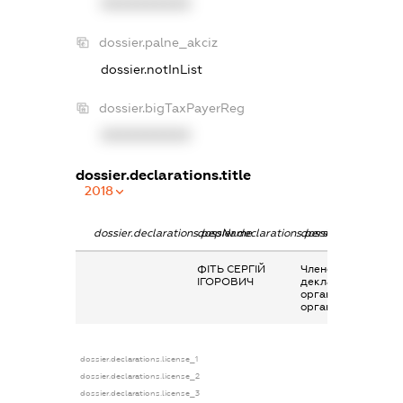
XXXXXXXXXX
dossier.palne_akciz
dossier.notInList
dossier.bigTaxPayerReg
XXXXXXXXXX
dossier.declarations.title
2018
dossier.declarations.pepName
dossier.declarations.personName
dossier.declaration
ФІТЬ СЕРГІЙ
Членство суб’єкта
ІГОРОВИЧ
декларування в
організаціях та їх
органах
dossier.declarations.license_1
dossier.declarations.license_2
dossier.declarations.license_3