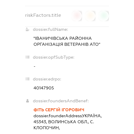
riskFactors.title
0
0
0
dossier.fullName:
"ІВАНИЧІВСЬКА РАЙОННА
ОРГАНІЗАЦІЯ ВЕТЕРАНІВ АТО"
dossier.opfSubType:
-
dossier.edrpo:
40147905
dossier.foundersAndBenef:
ФІТЬ СЕРГІЙ ІГОРОВИЧ
dossier.founderAddress
УКРАЇНА,
45343, ВОЛИНСЬКА ОБЛ., С.
КЛОПОЧИН,