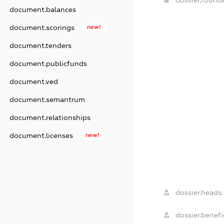
dossier.found
document.balances
document.scorings
new!
document.tenders
document.publicfunds
document.ved
document.semantrum
document.relationships
document.licenses
new!
dossier.heads:
dossier.benefic