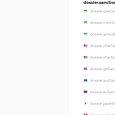
dossier.sanctio
dossier.specS
dossier.rnboS
dossier.amkuB
dossier.ofacS
dossier.ofac
dossier.gbSan
dossier.ausSa
dossier.euSan
dossier.japan