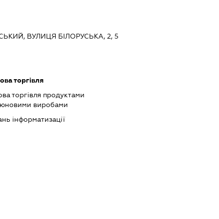
СЬКИЙ, ВУЛИЦЯ БІЛОРУСЬКА, 2, 5
ова торгівля
ова торгівля продуктами
ютюновими виробами
ань інформатизації