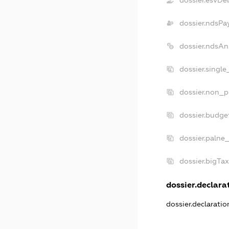
dossier.ndsPa
dossier.ndsAn
dossier.singl
dossier.non_p
dossier.budge
dossier.palne
dossier.bigTa
dossier.declarat
dossier.declarati