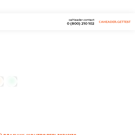
caHeader.contact
CAHEADER.GETTEST
0 (800) 210 102
0
0