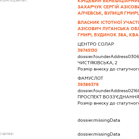
ersAndBenef:
КІНЦЕВИЙ БЕНЕФІЦІАРНИЙ
ЗАХАРЧУК СЕРГІЙ АЗІСОВ
АЛЧЕВСЬК, ВУЛИЦЯ ГМИРІ
ВЛАСНИК ІСТОТНОЇ УЧАСТІ
АЗІСОВИЧ ЛУГАНСЬКА ОБЛ
ГМИРІ, БУДИНОК 38А, КВА
ЦЕНТРО СОЛАР
39745130
dossier.founderAddress
0306
ЧИСТЯКІВСЬКА, 2
Розмір внеску до статутног
ФАМУСЛОТ
39386379
dossier.founderAddress
0216
ПРОСПЕКТ ВОЗЗ’ЄДНАННЯ, 
Розмір внеску до статутног
dossier.missingData
iaries:
dossier.missingData