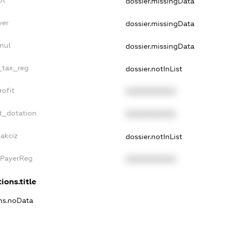
dossier.missingData
yer
dossier.missingData
nul
dossier.missingData
e_tax_reg
dossier.notInList
rofit
XXXXXXXXXX
t_dotation
XXXXXXXXXX
_akciz
dossier.notInList
xPayerReg
XXXXXXXXXX
ions.title
ons.noData