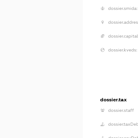
dossier.smida:
dossier.addres
dossier.capital
dossier.kveds:
dossier.tax
dossier.staff
dossier.taxDe
dossier.esvDe