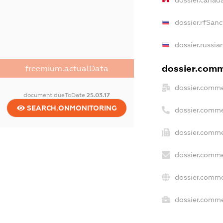
dossier.canad
dossier.rfSanc
dossier.russia
dossier.comme
freemium.actualData
dossier.comme
document.dueToDate
25.03.17
SEARCH.ONMONITORING
dossier.comme
dossier.comme
dossier.comme
dossier.comme
dossier.commer