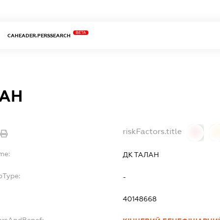
BETA
CAHEADER.PERSSEARCH
ЛАН
riskFactors.title
0
me:
ДК ТАЛАН
bType:
-
40148668