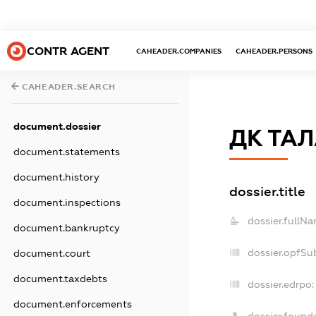
CONTR AGENT
CAHEADER.COMPANIES
CAHEADER.PERSONS
CAHEADER.SEARCH
document.dossier
ДК ТА
document.statements
document.history
dossier.title
document.inspections
dossier.fullNa
document.bankruptcy
dossier.opfSu
document.court
document.taxdebts
dossier.edrpo:
document.enforcements