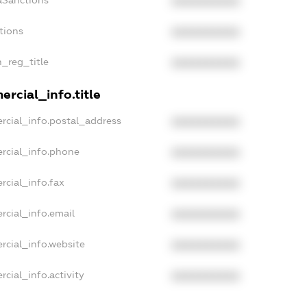
aSanctions
XXXXXXXXXX
tions
XXXXXXXXXX
n_reg_title
XXXXXXXXXX
rcial_info.title
rcial_info.postal_address
XXXXXXXXXX
rcial_info.phone
XXXXXXXXXX
rcial_info.fax
XXXXXXXXXX
rcial_info.email
XXXXXXXXXX
rcial_info.website
XXXXXXXXXX
cial_info.activity
XXXXXXXXXX