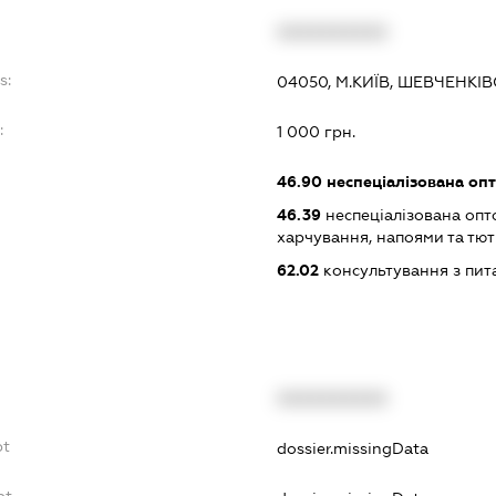
XXXXXXXXXX
s:
04050, М.КИЇВ, ШЕВЧЕНКІВ
:
1 000 грн.
46.90
неспеціалізована опт
46.39
неспеціалізована опт
харчування, напоями та т
62.02
консультування з пит
XXXXXXXXXX
bt
dossier.missingData
bt