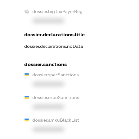
dossier.bigTaxPayerReg
XXXXXXXXXX
dossier.declarations.title
dossier.declarations.noData
dossier.sanctions
dossier.specSanctions
XXXXXXXXXX
dossier.rnboSanctions
XXXXXXXXXX
dossier.amkuBlackList
XXXXXXXXXX