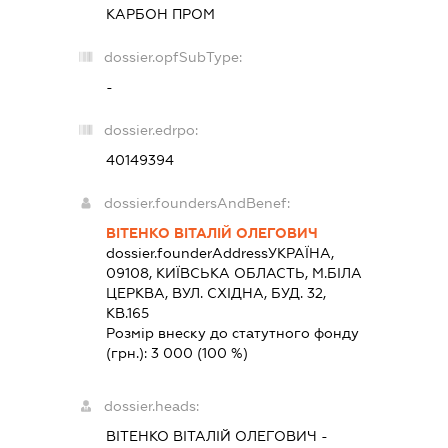
КАРБОН ПРОМ
dossier.opfSubType:
-
dossier.edrpo:
40149394
dossier.foundersAndBenef:
ВІТЕНКО ВІТАЛІЙ ОЛЕГОВИЧ
dossier.founderAddress
УКРАЇНА,
09108, КИЇВСЬКА ОБЛАСТЬ, М.БІЛА
ЦЕРКВА, ВУЛ. СХІДНА, БУД. 32,
КВ.165
Розмір внеску до статутного фонду
(грн.):
3 000
(100 %)
dossier.heads:
ВІТЕНКО ВІТАЛІЙ ОЛЕГОВИЧ
-