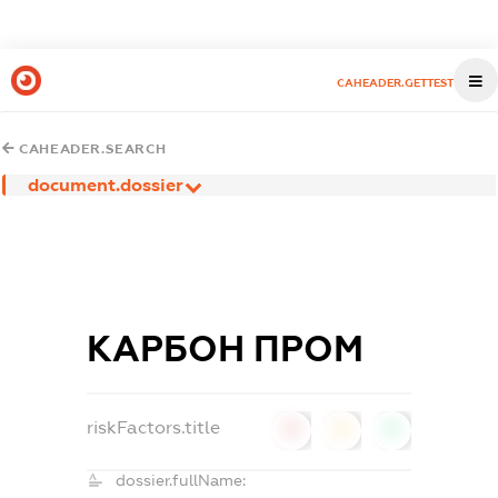
CAHEADER.GETTEST
CAHEADER.SEARCH
document.dossier
КАРБОН ПРОМ
riskFactors.title
0
0
0
dossier.fullName: