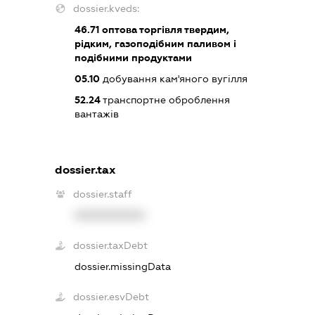
dossier.kveds:
46.71
оптова торгівля твердим,
рідким, газоподібним паливом і
подібними продуктами
05.10
добування кам'яного вугілля
52.24
транспортне оброблення
вантажів
dossier.tax
dossier.staff
XXXXXXXXXX
dossier.taxDebt
dossier.missingData
dossier.esvDebt