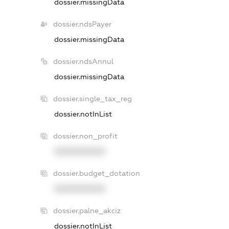
dossier.missingData
dossier.ndsPayer
dossier.missingData
dossier.ndsAnnul
dossier.missingData
dossier.single_tax_reg
dossier.notInList
dossier.non_profit
XXXXXXXXXX
dossier.budget_dotation
XXXXXXXXXX
dossier.palne_akciz
dossier.notInList