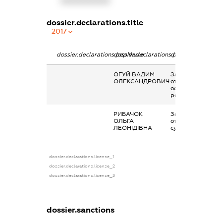
XXXXXXXXXX
dossier.declarations.title
2017
dossier.declarations.pepName
dossier.declarations.personName
dossier.declarati
ОГУЙ ВАДИМ
Заробітна плата
ОЛЕКСАНДРОВИЧ
отримана за
основним місцем
роботи
РИБАЧОК
Заробітна плата
ОЛЬГА
отримана за
ЛЕОНІДІВНА
сумісництвом
dossier.declarations.license_1
dossier.declarations.license_2
dossier.declarations.license_3
dossier.sanctions