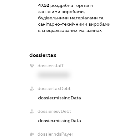
47.52
роздрібна торгівля
залізними виробами,
будівельними матеріалами та
санітарно-технічними виробами
в спеціалізованих магазинах
dossier.tax
dossier.staff
XXXXXXXXXX
dossier.taxDebt
dossier.missingData
dossier.esvDebt
dossier.missingData
dossier.ndsPayer