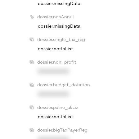
dossier.missingData
dossier.ndsAnnul
dossier.missingData
dossier.single_tax_reg
dossier.notInList
dossier.non_profit
XXXXXXXXXX
dossier.budget_dotation
XXXXXXXXXX
dossier.palne_akciz
dossier.notInList
dossier.bigTaxPayerReg