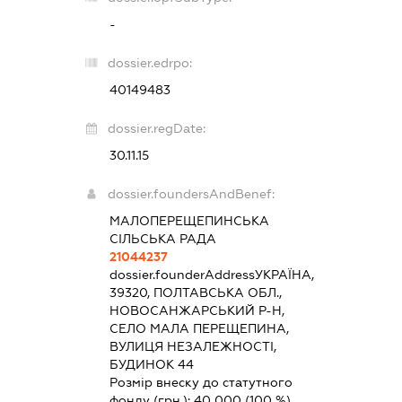
-
dossier.edrpo:
40149483
dossier.regDate:
30.11.15
dossier.foundersAndBenef:
МАЛОПЕРЕЩЕПИНСЬКА
СІЛЬСЬКА РАДА
21044237
dossier.founderAddress
УКРАЇНА,
39320, ПОЛТАВСЬКА ОБЛ.,
НОВОСАНЖАРСЬКИЙ Р-Н,
СЕЛО МАЛА ПЕРЕЩЕПИНА,
ВУЛИЦЯ НЕЗАЛЕЖНОСТІ,
БУДИНОК 44
Розмір внеску до статутного
фонду (грн.):
40 000
(100 %)